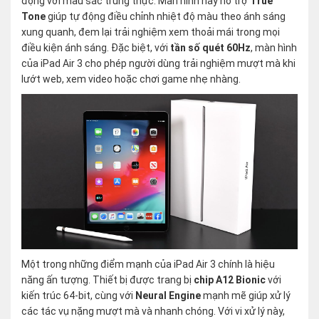
động với màu sắc trung thực. Màn hình này hỗ trợ
True
Tone
giúp tự động điều chỉnh nhiệt độ màu theo ánh sáng
xung quanh, đem lại trải nghiệm xem thoải mái trong mọi
điều kiện ánh sáng. Đặc biệt, với
tần số quét 60Hz
, màn hình
của iPad Air 3 cho phép người dùng trải nghiệm mượt mà khi
lướt web, xem video hoặc chơi game nhẹ nhàng.
Một trong những điểm mạnh của iPad Air 3 chính là hiệu
năng ấn tượng. Thiết bị được trang bị
chip A12 Bionic
với
kiến trúc 64-bit, cùng với
Neural Engine
mạnh mẽ giúp xử lý
các tác vụ nặng mượt mà và nhanh chóng. Với vi xử lý này,