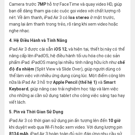
Camera trước
7MP
hỗ trợ FaceTime và quay video HD, giúp
bạn dễ dàng tham gia các cuộc gọi video với chất lượng rõ
nét. Về âm thanh, iPad Air 3 có
loa stereo
ở mặt trước,
mang lại âm thanh trong trẻo, rõ ràng khi xem video hoặc
nghe nhạc.
4. Hệ Điều Hành và Tính Năng
iPad Air 3 được cài sẵn
iOS 12
, và hiện tại, thiết bị này có thể
nâng cấp lên iPadOS, hệ điều hành tối ưu hóa cho các sản
phẩm iPad. iPadOS mang lại nhiều tính năng hữu ích như
chế
độ đa nhiệm
(Split View và Slide Over), giúp người dùng có
thể làm việc với nhiều ứng dụng cùng lúc. Một điểm cộng lớn
nữa là iPad Air 3 hỗ trợ
Apple Pencil (thế hệ 1)
và
Smart
Keyboard
, giúp nâng cao trải nghiệm học tập và làm việc
cho những ai cần sử dụng tablet cho công việc sáng tạo hay
viết lách.
5. Pin và Thời Gian Sử Dụng
iPad Air 3 có thời gian sử dụng pin ấn tượng lên đến
10 giờ
khi duyệt web qua Wi-Fi hoặc xem video. Với dung lượng pin
8134 mAh
, iPad Air 3 hoàn toàn đủ sức đáp ứng nhu cầu sử