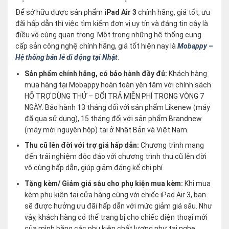
Để sở hữu được sản phẩm
iPad Air 3
chính hãng, giá tốt, ưu
đãi hấp dẫn thì việc tìm kiếm đơn vị uy tín và đáng tin cậy là
điều vô cùng quan trọng. Một trong những hệ thống cung
cấp sản công nghệ chính hãng, giá tốt hiện nay là
Mobappy –
Hệ thống bán lẻ di động tại Nhật
:
Sản phẩm chính hãng, có bảo hành đầy đủ:
Khách hàng
mua hàng tại Mobappy hoàn toàn yên tâm với chính sách
HỖ TRỢ DÙNG THỬ – ĐỔI TRẢ MIỄN PHÍ TRONG VÒNG 7
NGÀY. Bảo hành 13 tháng đối với sản phẩm Likenew (máy
đã qua sử dụng), 15 tháng đối với sản phẩm Brandnew
(máy mới nguyên hộp) tại ở Nhật Bản và Việt Nam.
Thu cũ lên đời với trợ giá hấp dẫn:
Chương trình mang
đến trải nghiệm độc đáo với chương trình thu cũ lên đời
vô cùng hấp dẫn, giúp giảm đáng kể chi phí.
Tặng kèm/ Giảm giá sâu cho phụ kiện mua kèm:
Khi mua
kèm phụ kiện tại cửa hàng cùng với chiếc iPad Air 3, bạn
sẽ được hưởng ưu đãi hấp dẫn với mức giảm giá sâu. Như
vậy, khách hàng có thể trang bị cho chiếc điện thoại mới
của mình bằng các phụ kiện chất lượng như tai nghe,