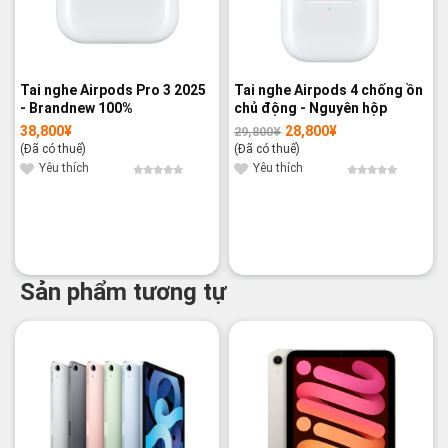
Tai nghe Airpods Pro 3 2025
Tai nghe Airpods 4 chống ồn
- Brandnew 100%
chủ động - Nguyên hộp
38,800
¥
28,800
¥
29,800
¥
Giá
Giá
gốc
hiện
(Đã có thuế)
(Đã có thuế)
là:
tại
29,800¥.
là:
Yêu thích
Yêu thích
28,800¥.
Sản phẩm tương tự
-8%