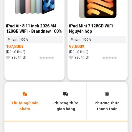
iPad Air 8 11 inch 2026 M4
iPad Mini 7 128GB WiFi -
128GB WiFi - Brandnew 100%
Nguyên hộp
Pinzin:
100%
Pinzin:
100%
107,800
¥
97,800
¥
(Đã có thuế)
(Đã có thuế)
Yêu thích
Yêu thích
Thuật ngữ sản
Phương thức
Phương thức
phẩm
giao hàng
thanh toán
Các thuật ngữ sản phẩm Likenew - Brandnew