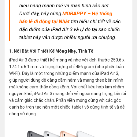
hiệu năng mạnh mẽ và màn hình sắc nét.
Dưới đây, hãy cùng
MOBAPPY – Hệ thống
bán lẻ di động tại Nhật
tìm hiểu chi tiết về các
đặc điểm của iPad Air 3 và lý do tại sao chiếc
tablet này vẫn được nhiều người ưa chuộng.
1. Nổi Bật Với Thiết Kế Mỏng Nhẹ, Tinh Tế
iPad Air 3 được thiết kế mỏng và nhẹ với kích thước 250.6 x
174.1 x 6.1 mm và trọng lượng chỉ 456 gram (cho phiên bản
Wi-Fi). Đây là một trong những điểm mạnh của iPad Air 3,
giúp người dùng dễ dàng cầm nắm và mang theo bên mình
mà không cảm thấy cồng kềnh. Với chất liệu hợp kim nhôm
nguyên khối, iPad Air 3 mang đến vẻ ngoài sang trọng, bền bỉ
và cảm giác chắc chắn. Phần viền mỏng cùng với các góc
cạnh bo tròn tạo nên một chiếc tablet vô cùng tinh tế và dễ
dàng sử dụng.