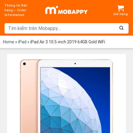
Chuyển
Thông tin Đặt
đến
hàng – Order
Information
nội
dung
Home
»
iPad
»
iPad Air 3 10.5-inch 2019 64GB Gold WiFi