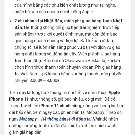
của mình bằng các phụ kiện chất lượng như tai nghe,
hoặc bộ sạc cáp nhanh chính hãng Apple.
2 chi nhánh tại Nhật Bản, miễn phí giao hàng toàn Nhật
Bản:
Hệ thống không chỉ giúp bạn trải nghiệm trực tiếp
sản phẩm trước khi quyết định mua, mà còn đảm bảo
giao hàng nhanh chóng và tiện lợi. Bất kể bạn ở đâu,
chúng tôi sẽ luôn sẵn sàng phục vụ bạn với dịch vụ giao
hàng chất lượng và đáng tin cậy. Miễn phí phí giao hàng
trên toàn Nhật Bản (kể cả Okinawa và Hokkaido) khi lựa
chọn hình thức thanh toán chuyển khoản. Phí giao hàng
tại Việt Nam, quý khách hàng vui lòng thanh toán phí vận
chuyển 3,000¥ – 4,000¥.
Trên đây là tổng hợp thông tin chi tiết về điện thoại
Apple
iPhone 11
như: thông số, giá bao nhiêu, có gì mới. Để có
trong tay chiếc
iPhone 11 chính hãng
, cùng với hàng loạt ưu
đãi hấp dẫn, xem ngay các phiên bản tại Mobappy. Theo dõi
ngay
Mobappy – Hệ thống bán lẻ di động tại Nhật
để nhận
những chương trình ưu đãi đặc biệt và nhiều chính sách
giảm giá hấp dẫn!