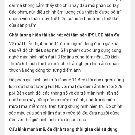
dài mà không cảm thấy khó chịu hay đau mỏi phần cổ tay.
Các phím, nút điều chỉnh âm lượng của thiết bị được bố trí
quanh viền thân máy, thể hiện sự hoàn hảo trong thiết kế
của sản phẩm.
Chất lượng hiển thị sắc nét với tấm nền IPS LCD hiện đại
Về mặt hiển thị, iPhone 11 được người dùng đánh giá khá
cao về độ chi tiết, sắc nét. Sản phẩm được ứng dụng công
nghệ màn hình hiện đại HD Retina cùng tấm nền LCD kích
thước 6.1 inch thế hệ mới, cho trải nghiệm hình ảnh chân
thực và sống động tời từng điểm ảnh.
Độ phân giải hình ảnh mà iPhone 11 đem tới cho người dùng
luôn đạt chất lượng Full HD với mật độ điểm ảnh lên tới 326
ppi. Bên cạnh đó, các thông số về độ trễ màn hình, tần số
quét của máy cũng nằm ở mức ổn định, cho trải nghiệm
mượt mà, mềm mại trên từng khung hình hiển thị. Độ chính
xác màu của sản phẩm đạt ở mức tối đa, đưa người dùng
đến với thế giới hình ảnh rực rỡ sắc màu.
Cấu hình mạnh mẽ, ổn định trong thời gian dài sử dụng