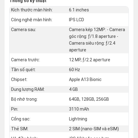
Thông số kỹ thuật
Kích thước màn hình:
6.1 inches
Công nghệ màn hình:
IPS LCD
Camera sau:
Camera kép 12MP: - Camera
góc rộng: ƒ/1.8 aperture -
Camera siêu rộng: ƒ/2.4
aperture
Camera trước:
12 MP, ƒ/2.2 aperture
Tần số quét:
60 Hz
Chipset:
Apple A13 Bionic
Dung lượng RAM:
4 GB
Bộ nhớ trong:
64GB, 128GB, 256GB
Pin:
3110 mAh
Cổng sạc:
Lightning
Thẻ SIM:
2 SIM (nano‑SIM và eSIM)