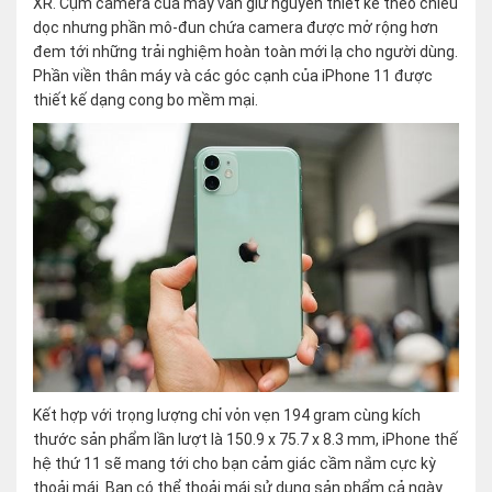
XR. Cụm camera của máy vẫn giữ nguyên thiết kế theo chiều
dọc nhưng phần mô-đun chứa camera được mở rộng hơn
đem tới những trải nghiệm hoàn toàn mới lạ cho người dùng.
Phần viền thân máy và các góc cạnh của iPhone 11 được
thiết kế dạng cong bo mềm mại.
Kết hợp với trọng lượng chỉ vỏn vẹn 194 gram cùng kích
thước sản phẩm lần lượt là 150.9 x 75.7 x 8.3 mm, iPhone thế
hệ thứ 11 sẽ mang tới cho bạn cảm giác cầm nắm cực kỳ
thoải mái. Bạn có thể thoải mái sử dụng sản phẩm cả ngày