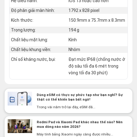
Hệ điều hành:
iOS 13 hoặc cao hơn
Độ phân giải màn hình:
1792 x 828 pixel
Kích thước:
150.9mm x 75.7mm x 8.3mm
Trọng lượng:
194 g
Chất liệu mặt lưng:
Kính
Chất liệu khung viền:
Nhôm
Chỉ số kháng nước, bụi:
Đạt mức IP68 (chống nước ở
độ sâu tối đa 6 mét trong
vòng tối đa 30 phút)
Dùng eSIM có thực sự phức tạp như bạn nghĩ? Sự
thật có thể khiến bạn bất ngờ!
Trong vài năm trở lại đây, eSIM đã...
Redmi Pad và Xiaomi Pad khác nhau thế nào? Nên
mua dòng nào năm 2026?
Máy tính bảng Xiaomi ngày càng được nhiều...