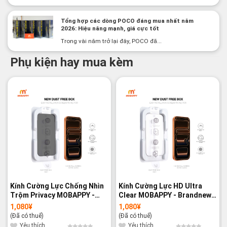
Tổng hợp các dòng POCO đáng mua nhất năm
2026: Hiệu năng mạnh, giá cực tốt
Trong vài năm trở lại đây, POCO đã...
Phụ kiện hay mua kèm
Kính Cường Lực Chống Nhìn
Kính Cường Lực HD Ultra
Trộm Privacy MOBAPPY -
Clear MOBAPPY - Brandnew
Brandnew 100%
100%
1,080
¥
1,080
¥
(Đã có thuế)
(Đã có thuế)
Yêu thích
Yêu thích