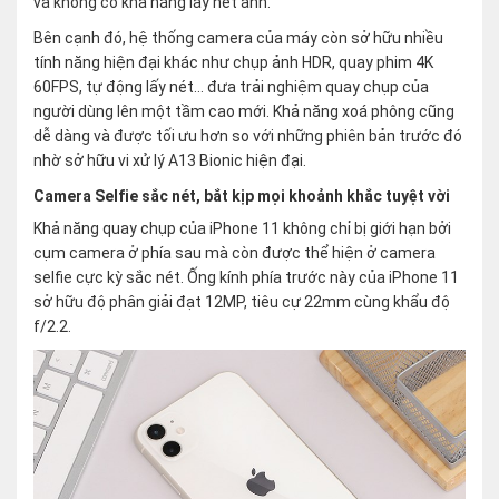
và không có khả năng lấy nét ảnh.
Bên cạnh đó, hệ thống camera của máy còn sở hữu nhiều
tính năng hiện đại khác như chụp ảnh HDR, quay phim 4K
60FPS, tự động lấy nét… đưa trải nghiệm quay chụp của
người dùng lên một tầm cao mới. Khả năng xoá phông cũng
dễ dàng và được tối ưu hơn so với những phiên bản trước đó
nhờ sở hữu vi xử lý A13 Bionic hiện đại.
Camera Selfie sắc nét, bắt kịp mọi khoảnh khắc tuyệt vời
Khả năng quay chụp của iPhone 11 không chỉ bị giới hạn bởi
cụm camera ở phía sau mà còn được thể hiện ở camera
selfie cực kỳ sắc nét. Ống kính phía trước này của iPhone 11
sở hữu độ phân giải đạt 12MP, tiêu cự 22mm cùng khẩu độ
f/2.2.