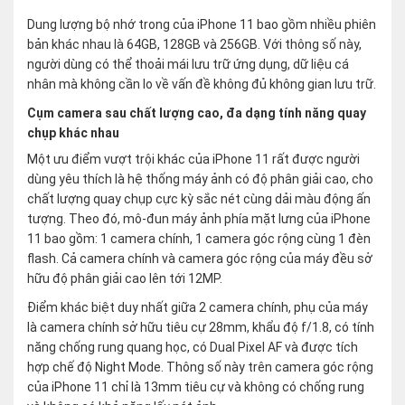
Dung lượng bộ nhớ trong của iPhone 11 bao gồm nhiều phiên
bản khác nhau là 64GB, 128GB và 256GB. Với thông số này,
người dùng có thể thoải mái lưu trữ ứng dụng, dữ liệu cá
nhân mà không cần lo về vấn đề không đủ không gian lưu trữ.
Cụm camera sau chất lượng cao, đa dạng tính năng quay
chụp khác nhau
Một ưu điểm vượt trội khác của iPhone 11 rất được người
dùng yêu thích là hệ thống máy ảnh có độ phân giải cao, cho
chất lượng quay chụp cực kỳ sắc nét cùng dải màu động ấn
tượng. Theo đó, mô-đun máy ảnh phía mặt lưng của iPhone
11 bao gồm: 1 camera chính, 1 camera góc rộng cùng 1 đèn
flash. Cả camera chính và camera góc rộng của máy đều sở
hữu độ phân giải cao lên tới 12MP.
Điểm khác biệt duy nhất giữa 2 camera chính, phụ của máy
là camera chính sở hữu tiêu cự 28mm, khẩu độ f/1.8, có tính
năng chống rung quang học, có Dual Pixel AF và được tích
hợp chế độ Night Mode. Thông số này trên camera góc rộng
của iPhone 11 chỉ là 13mm tiêu cự và không có chống rung