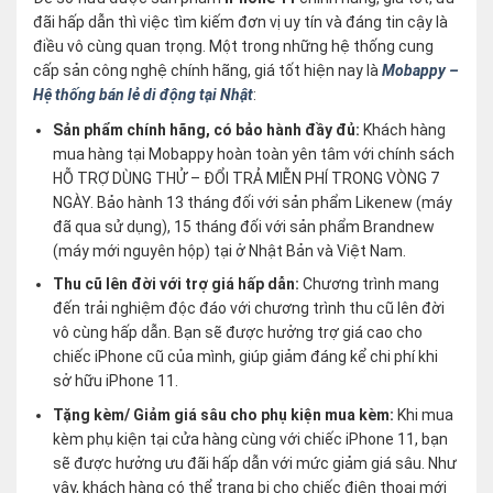
đãi hấp dẫn thì việc tìm kiếm đơn vị uy tín và đáng tin cậy là
điều vô cùng quan trọng. Một trong những hệ thống cung
cấp sản công nghệ chính hãng, giá tốt hiện nay là
Mobappy –
Hệ thống bán lẻ di động tại Nhật
:
Sản phẩm chính hãng, có bảo hành đầy đủ:
Khách hàng
mua hàng tại Mobappy hoàn toàn yên tâm với chính sách
HỖ TRỢ DÙNG THỬ – ĐỔI TRẢ MIỄN PHÍ TRONG VÒNG 7
NGÀY. Bảo hành 13 tháng đối với sản phẩm Likenew (máy
đã qua sử dụng), 15 tháng đối với sản phẩm Brandnew
(máy mới nguyên hộp) tại ở Nhật Bản và Việt Nam.
Thu cũ lên đời với trợ giá hấp dẫn:
Chương trình mang
đến trải nghiệm độc đáo với chương trình thu cũ lên đời
vô cùng hấp dẫn. Bạn sẽ được hưởng trợ giá cao cho
chiếc iPhone cũ của mình, giúp giảm đáng kể chi phí khi
sở hữu iPhone 11.
Tặng kèm/ Giảm giá sâu cho phụ kiện mua kèm:
Khi mua
kèm phụ kiện tại cửa hàng cùng với chiếc iPhone 11, bạn
sẽ được hưởng ưu đãi hấp dẫn với mức giảm giá sâu. Như
vậy, khách hàng có thể trang bị cho chiếc điện thoại mới