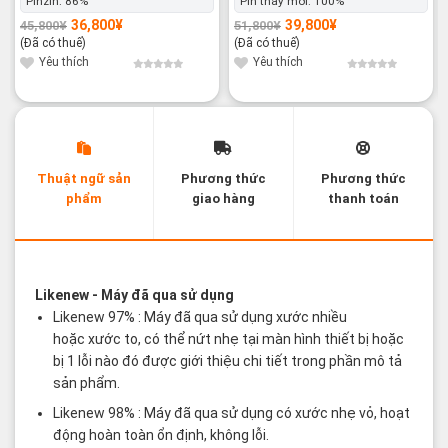
Pinzin:
86%
Pin thay mới:
100%
36,800
¥
39,800
¥
45,800
¥
51,800
¥
Giá
Giá
Giá
Giá
gốc
hiện
gốc
hiện
(Đã có thuế)
(Đã có thuế)
là:
tại
là:
tại
45,800¥.
là:
51,800¥.
là:
Yêu thích
Yêu thích
36,800¥.
39,800¥.
Thuật ngữ sản
Phương thức
Phương thức
phẩm
giao hàng
thanh toán
Các thuật ngữ sản phẩm Likenew - Brandnew
Likenew
- Máy đã qua sử dụng
Likenew 97% : Máy đã qua sử dụng xước nhiều
hoặc xước to, có thể nứt nhẹ tại màn hình thiết bị hoặc
bị 1 lỗi nào đó được giới thiệu chi tiết trong phần mô tả
sản phẩm.
Likenew 98% : Máy đã qua sử dụng có xước nhẹ vỏ, hoạt
động hoàn toàn ổn định, không lỗi.