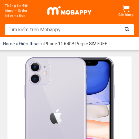
Chuyển
Thông tin Đặt
đến
hàng – Order
Information
nội
dung
Home
»
Điện thoại
»
iPhone 11 64GB Purple SIM FREE