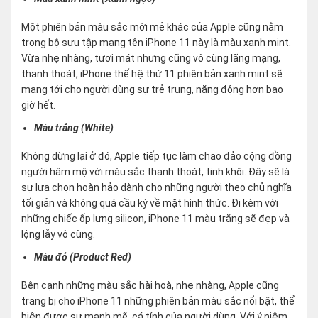
Một phiên bản màu sắc mới mẻ khác của Apple cũng nằm
trong bộ sưu tập mang tên iPhone 11 này là màu xanh mint.
Vừa nhẹ nhàng, tươi mát nhưng cũng vô cùng lãng mạng,
thanh thoát, iPhone thế hệ thứ 11 phiên bản xanh mint sẽ
mang tới cho người dùng sự trẻ trung, năng động hơn bao
giờ hết.
Màu trắng (White)
Không dừng lại ở đó, Apple tiếp tục làm chao đảo cộng đồng
người hâm mộ với màu sắc thanh thoát, tinh khôi. Đây sẽ là
sự lựa chọn hoàn hảo dành cho những người theo chủ nghĩa
tối giản và không quá cầu kỳ về mặt hình thức. Đi kèm với
những chiếc ốp lưng silicon, iPhone 11 màu trắng sẽ đẹp và
lộng lẫy vô cùng.
Màu đỏ (Product Red)
Bên cạnh những màu sắc hài hoà, nhẹ nhàng, Apple cũng
trang bị cho iPhone 11 những phiên bản màu sắc nổi bật, thể
hiện được sự mạnh mẽ, cá tính của người dùng. Với ý niệm