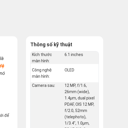
Thông số kỹ thuật
Kích thước
6.1 inches
là
màn hình:
Hệ
Công nghệ
OLED
 nó
màn hình:
Camera sau:
12 MP, f/1.6,
26mm (wide),
1.4µm, dual pixel
PDAF, OIS 12 MP,
f/2.0, 52mm
ới để
(telephoto),
1/3.4", 1.0µm,