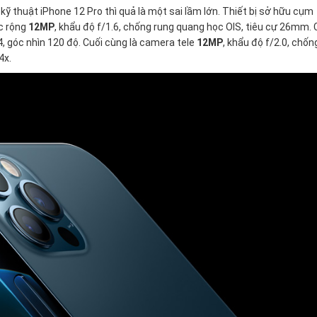
 thuật iPhone 12 Pro thì quả là một sai lầm lớn. Thiết bị sở hữu cụm
c rộng
12MP
, khẩu độ f/1.6, chống rung quang học OIS, tiêu cự 26mm.
, góc nhìn 120 độ. Cuối cùng là camera tele
12MP
, khẩu độ f/2.0, chốn
4x.