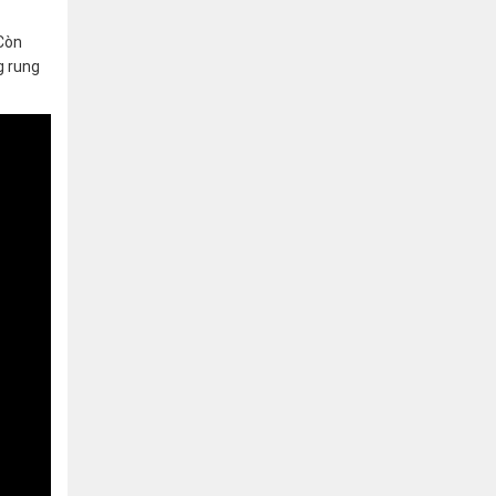
 Còn
g rung