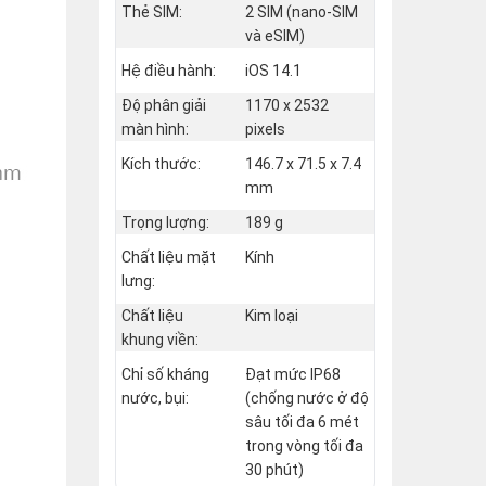
Thẻ SIM:
2 SIM (nano‑SIM
và eSIM)
Hệ điều hành:
iOS 14.1
Độ phân giải
1170 x 2532
màn hình:
pixels
Kích thước:
146.7 x 71.5 x 7.4
mm
Trọng lượng:
189 g
Chất liệu mặt
Kính
lưng:
Chất liệu
Kim loại
khung viền:
Chỉ số kháng
Đạt mức IP68
nước, bụi:
(chống nước ở độ
sâu tối đa 6 mét
trong vòng tối đa
30 phút)