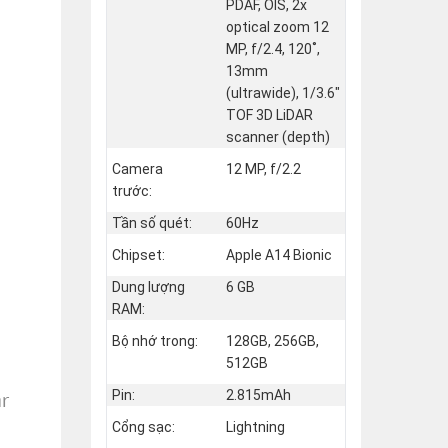
PDAF, OIS, 2x
optical zoom 12
MP, f/2.4, 120˚,
13mm
(ultrawide), 1/3.6"
TOF 3D LiDAR
scanner (depth)
Camera
12 MP, f/2.2
trước:
Tần số quét:
60Hz
Chipset:
Apple A14 Bionic
Dung lượng
6 GB
RAM:
Bộ nhớ trong:
128GB, 256GB,
512GB
Pin:
2.815mAh
Cổng sạc:
Lightning