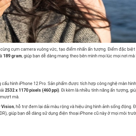
p cùng cụm camera vuông vức, tạo điểm nhấn ấn tượng. Điểm đặc biệt
à
189 gram
, giúp bạn dễ dàng mang theo bên mình mọi lúc mọi nơi mà
g cấu hình iPhone 12 Pro. Sản phẩm được tích hợp công nghệ màn hìn
iải
2532 x 1170 pixels (460 ppi)
. Đi kèm là nhiều tính năng ấn tượng, gi
à mượt mà.
 Vision
, hỗ trợ đem lại dải màu rộng và hiệu ứng hình ảnh sống động. 
DR), giúp bạn dễ dàng sử dụng điện thoại iPhone cũ này ở mọi môi trườ