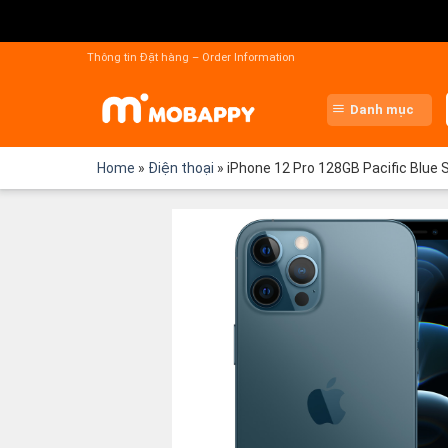
Chuyển
đến
Thông tin Đặt hàng – Order Information
nội
dung
Danh mục
Home
»
Điện thoại
»
iPhone 12 Pro 128GB Pacific Blue 