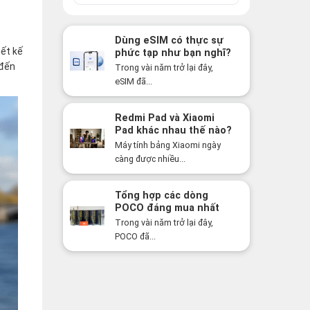
Dùng eSIM có thực sự
iết kế
phức tạp như bạn nghĩ?
Sự thật có thể khiến
 đến
Trong vài năm trở lại đây,
bạn bất ngờ!
eSIM đã...
Redmi Pad và Xiaomi
Pad khác nhau thế nào?
Nên mua dòng nào năm
Máy tính bảng Xiaomi ngày
2026?
càng được nhiều...
Tổng hợp các dòng
POCO đáng mua nhất
năm 2026: Hiệu năng
Trong vài năm trở lại đây,
mạnh, giá cực tốt
POCO đã...