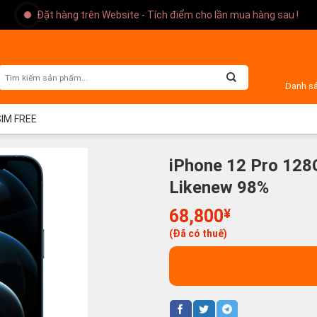
Đặt hàng trên Website - Tích điểm cho lần mua hàng sau !
Danh s
SIM FREE
iPhone 12 Pro 128G
Likenew 98%
68,800
¥
(Đã có thuế)