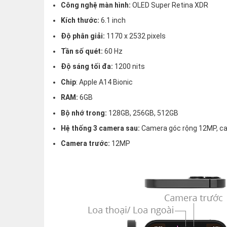
Công nghệ màn hình:
OLED Super Retina XDR
Kích thước:
6.1 inch
Độ phân giải:
1170 x 2532 pixels
Tần số quét:
60 Hz
Độ sáng tối đa:
1200 nits
Chip
: Apple A14 Bionic
RAM:
6GB
Bộ nhớ trong:
128GB, 256GB, 512GB
Hệ thống 3 camera sau:
Camera góc rộng 12MP, ca
Camera trước:
12MP