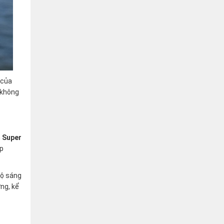
 của
 không
h
Super
úp
Độ sáng
ng, kể