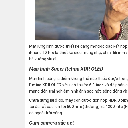
Mặt lưng kính được thiết kế dạng mờ độc đáo kết hợ
iPhone 12 Pro là thiết kế siêu mỏng nhẹ, chỉ
7.65 mm
v
hề vướng víu gì.
Màn hình Super Retina XDR OLED
Màn hình cũng là điểm không thể nào thiếu được tron
Retina XDR OLED
với kích thước
6.1 inch
và độ phân g
mang đến trải nghiệm hình ảnh sắc nét, sống động v
Chưa dừng lại ở đó, máy còn được tích hợp
HDR Dolby
tối đa rất cao lên tới
800 nits
(thường) và
1200 nits
(H
cả ngoài trời nắng.
Cụm camera sắc nét