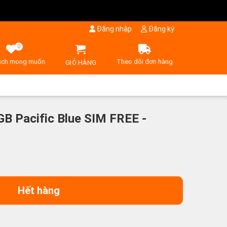
Đăng nhập
Đăng ký
0
ách mong muốn
Theo dõi đơn hàng
GIỎ HÀNG
B Pacific Blue SIM FREE -
Hết hàng