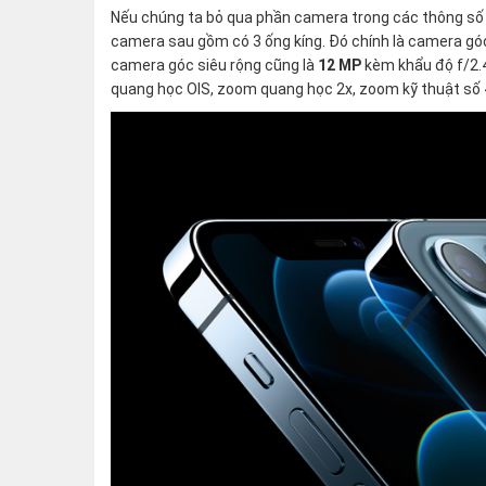
Nếu chúng ta bỏ qua phần camera trong các thông số kỹ
camera sau gồm có 3 ống kíng. Đó chính là camera gó
camera góc siêu rộng cũng là
12 MP
kèm khẩu độ f/2.4
quang học OIS, zoom quang học 2x, zoom kỹ thuật số 