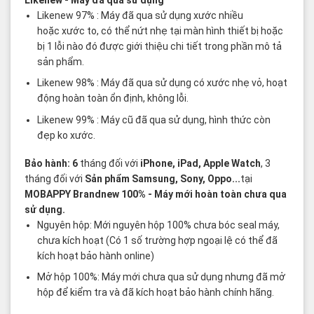
Likenew
- Máy đã qua sử dụng
Likenew 97% : Máy đã qua sử dụng xước nhiều
hoặc xước to, có thể nứt nhẹ tại màn hình thiết bị hoặc
bị 1 lỗi nào đó được giới thiệu chi tiết trong phần mô tả
sản phẩm.
Likenew 98% : Máy đã qua sử dụng có xước nhẹ vỏ, hoạt
động hoàn toàn ổn định, không lỗi.
Likenew 99% : Máy cũ đã qua sử dụng, hình thức còn
đẹp ko xước.
Bảo hành: 6
tháng đối với
iPhone, iPad, Apple Watch
, 3
tháng đối với
Sản phẩm Samsung, Sony, Oppo...
tại
MOBAPPY
Brandnew 100%
- Máy mới hoàn toàn chưa qua
sử dụng.
Nguyên hộp: Mới nguyên hộp 100% chưa bóc seal máy,
chưa kích hoạt (Có 1 số trường hợp ngoại lệ có thể đã
kích hoạt bảo hành online)
Mở hộp 100%: Máy mới chưa qua sử dụng nhưng đã mở
hộp để kiểm tra và đã kích hoạt bảo hành chính hãng.