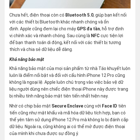
Chưa hết, điện thoại còn có
Bluetooth 5.0
, giúp bạn kết nối
với các thiết bị Bluetooth khác nhanh chóng và ổn
định. Apple cũng đem lại cho máy
GPS đa tần
, hỗ trợ định
vị chính xác và nhanh chóng. Sau cùng là
NFC
cực tiện lợi
để bạn thanh toán di động, kết nối với các thiết bị tương
thích và chia sẻ dữ liệu dễ dàng.
Khả năng bảo mật
Khả năng bảo mật của mọi sản phẩm từ nhà Táo khuyết luôn
luôn là điểm nổi bật và đối với cấu hình iPhone 12 Pro cũng
không là ngoại lệ. Apple luôn chú trọng vào việc bảo vệ dữ
liệu người dùng nên chiếc điện thoại iPhone này được trang
bị nhiều tính năng bảo mật tiên tiến nhất hiện nay.
Nhờ có chip bảo mật
Secure Enclave
cùng với
Face ID
tiên
tiến cũng như mật khẩu và mã hóa dữ liệu tích hợp, bạn có
thể yên tâm sử dụng iPhone 12 Pro mà không lo bị đánh cắp
dữ liệu. Ngoài ra, cũng không ai có thể mở được điện thoại
của mình khi chưa được sự đồng ý.