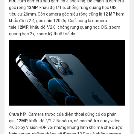
hữu cụm camera sau gồm có 3 ống kíng. Đó chính là camera
góc rộng
12MP
, khẩu độ f/1.6, chống rung quang học OIS,
tiêu cự 26mm. Còn camera góc siêu rộng cũng là
12 MP
kèm
khẩu độ f/2.4, góc nhìn 120 độ. Cuối cùng là camera
tele
12MP
, khẩu độ f/2.0, chống rung quang học OIS, zoom
quang học 2x, zoom kỹ thuật số 4x.
Chưa hết, Camera trước của điện thoại cũng có độ phân
giải
12MP
, khẩu độ f/2.2. Ngoài ra, nó còn hỗ trợ quay video
4K Dolby Vision HDR với những khung hình khó mà chê được.
Nhìn chung, những thông số iPhone 12 Pro về phần camera