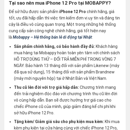
Tại sao nên mua iPhone 12 Pro tại MOBAPPY?
Để sở hữu được sản phẩm
iPhone 12 Pro
chính hãng, giá
tốt, ưu đãi hấp dẫn thì việc tìm kiếm đơn vị uy tín và đáng tin
cậy là điều vô cùng quan trọng. Một trong những hệ thống
cung cấp sản công nghệ chính hãng, giá tốt hiện nay
là
Mobappy – Hệ thống bán lẻ di động tại Nhật
:
Sản phẩm chính hãng, có bảo hành đầy đủ:
Khách hàng
mua hàng tại Mobappy hoàn toàn yên tâm với chính sách
HỖ TRỢ DÙNG THỬ – ĐỔI TRẢ MIỄN PHÍ TRONG VÒNG 7
NGÀY. Bảo hành 13 tháng đối với sản phẩm Likenew (máy
đã qua sử dụng), 15 tháng đối với sản phẩm Brandnew
(máy mới nguyên hộp) tại ở Nhật Bản và Việt Nam.
Thu cũ lên đời với trợ giá hấp dẫn:
Chương trình mang
đến trải nghiệm độc đáo với chương trình thu cũ lên đời
vô cùng hấp dẫn. Bạn sẽ được hưởng trợ giá cao cho
chiếc iPhone cũ của mình, giúp giảm đáng kể chi phí khi
sở hữu iPhone 12 Pro.
Tặng kèm/ Giảm giá sâu cho phụ kiện mua kèm:
Khi mua
kèm phụ kiện tại cửa hàng cùng với chiếc iPhone 12 Pro,