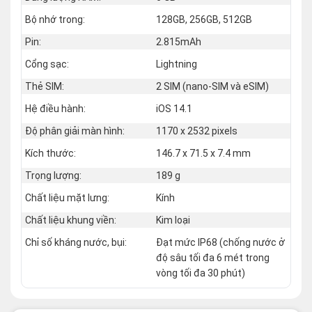
Bộ nhớ trong:
128GB, 256GB, 512GB
Pin:
2.815mAh
Cổng sạc:
Lightning
Thẻ SIM:
2 SIM (nano‑SIM và eSIM)
Hệ điều hành:
iOS 14.1
Độ phân giải màn hình:
1170 x 2532 pixels
Kích thước:
146.7 x 71.5 x 7.4 mm
Trọng lượng:
189 g
Chất liệu mặt lưng:
Kính
Chất liệu khung viền:
Kim loại
Chỉ số kháng nước, bụi:
Đạt mức IP68 (chống nước ở
độ sâu tối đa 6 mét trong
vòng tối đa 30 phút)