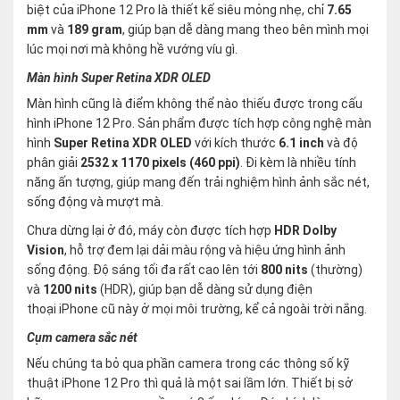
biệt của iPhone 12 Pro là thiết kế siêu mỏng nhẹ, chỉ
7.65
mm
và
189 gram
, giúp bạn dễ dàng mang theo bên mình mọi
lúc mọi nơi mà không hề vướng víu gì.
Màn hình Super Retina XDR OLED
Màn hình cũng là điểm không thể nào thiếu được trong cấu
hình iPhone 12 Pro. Sản phẩm được tích hợp công nghệ màn
hình
Super Retina XDR OLED
với kích thước
6.1 inch
và độ
phân giải
2532 x 1170 pixels (460 ppi)
. Đi kèm là nhiều tính
năng ấn tượng, giúp mang đến trải nghiệm hình ảnh sắc nét,
sống động và mượt mà.
Chưa dừng lại ở đó, máy còn được tích hợp
HDR Dolby
Vision
, hỗ trợ đem lại dải màu rộng và hiệu ứng hình ảnh
sống động. Độ sáng tối đa rất cao lên tới
800 nits
(thường)
và
1200 nits
(HDR), giúp bạn dễ dàng sử dụng điện
thoại iPhone cũ này ở mọi môi trường, kể cả ngoài trời nắng.
Cụm camera sắc nét
Nếu chúng ta bỏ qua phần camera trong các thông số kỹ
thuật iPhone 12 Pro thì quả là một sai lầm lớn. Thiết bị sở