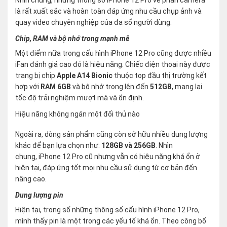
là rất xuất sắc và hoàn toàn đáp ứng nhu cầu chụp ảnh và
quay video chuyên nghiệp của đa số người dùng.
Chip, RAM và bộ nhớ trong mạnh mẽ
Một điểm nữa trong cấu hình iPhone 12 Pro cũng được nhiều
iFan đánh giá cao đó là hiệu năng. Chiếc điện thoại này được
trang bị chip
Apple A14 Bionic
thuộc top đầu thị trường kết
hợp với
RAM 6GB
và bộ nhớ trong lên đến
512GB
, mang lại
tốc độ trải nghiệm mượt mà và ổn định.
Hiệu năng không ngán một đối thủ nào
Ngoài ra, dòng sản phẩm cũng còn sở hữu nhiều dung lượng
khác để bạn lựa chọn như:
128GB và 256GB
. Nhìn
chung, iPhone 12 Pro cũ nhưng vẫn có hiệu năng khá ổn ở
hiện tại, đáp ứng tốt mọi nhu cầu sử dụng từ cơ bản đến
nâng cao.
Dung lượng pin
Hiện tại, trong số những thông số cấu hình iPhone 12 Pro,
mình thấy pin là một trong các yếu tố khá ổn. Theo công bố