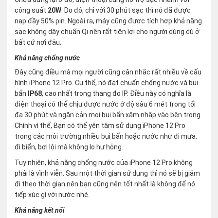
công suất
20W
. Do đó, chỉ với 30 phút sạc thì nó đã được
nạp đầy 50% pin. Ngoài ra, máy cũng được tích hợp khả năng
sạc không dây chuẩn Qi nên rất tiện lợi cho người dùng dù ở
bất cứ nơi đâu.
Khả năng chống nước
Đây cũng điều mà mọi người cũng cân nhắc rất nhiều về cấu
hình iPhone 12 Pro. Cụ thể, nó đạt chuẩn chống nước và bụi
bẩn
IP68
, cao nhất trong thang đo IP. Điều này có nghĩa là
điện thoại có thể chịu được nước ở độ sâu 6 mét trong tối
đa 30 phút và ngăn cản mọi bụi bẩn xâm nhập vào bên trong.
Chính vì thế, Bạn có thể yên tâm sử dụng iPhone 12 Pro
trong các môi trường nhiều bụi bẩn hoặc nước như đi mưa,
đi biển, bơi lội mà không lo hư hỏng.
Tuy nhiên, khả năng chống nước của iPhone 12 Pro không
phải là vĩnh viễn. Sau một thời gian sử dụng thì nó sẽ bị giảm
đi theo thời gian nên bạn cũng nên tốt nhất là không để nó
tiếp xúc gì với nước nhé.
Khả năng kết nối