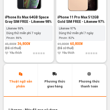
iPhone Xs Max 64GB Space
iPhone 11 Pro Max 512GB
Gray SIM FREE - Likenew 98%
Gold SIM FREE - Likenew 97%
Likenew 98%
Likenew 97%
Dùng thử miễn phí 7 ngày
Dùng thử miễn phí 7 ngày
Pinzin:
86%
Pinzin:
82%
36,800
¥
60,800
¥
45,800
¥
69,800
¥
Giá
Giá
Giá
Giá
gốc
hiện
gốc
hiện
(Đã có thuế)
(Đã có thuế)
là:
tại
là:
tại
45,800¥.
là:
69,800¥.
là:
Yêu thích
Yêu thích
36,800¥.
60,800¥.
Thuật ngữ sản
Phương thức
Phương thức
phẩm
giao hàng
thanh toán
Các thuật ngữ sản phẩm Likenew - Brandnew