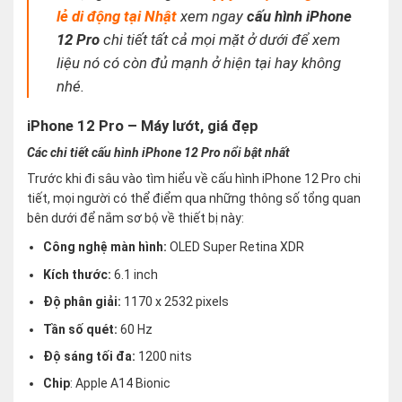
lẻ di động tại Nhật
xem ngay
cấu hình iPhone
12 Pro
chi tiết tất cả mọi mặt ở dưới để xem
liệu nó có còn đủ mạnh ở hiện tại hay không
nhé
.
iPhone 12 Pro – Máy lướt, giá đẹp
Các chi tiết cấu hình iPhone 12 Pro nổi bật nhất
Trước khi đi sâu vào tìm hiểu về cấu hình iPhone 12 Pro chi
tiết, mọi người có thể điểm qua những thông số tổng quan
bên dưới để nắm sơ bộ về thiết bị này:
Công nghệ màn hình:
OLED Super Retina XDR
Kích thước:
6.1 inch
Độ phân giải:
1170 x 2532 pixels
Tần số quét:
60 Hz
Độ sáng tối đa:
1200 nits
Chip
: Apple A14 Bionic