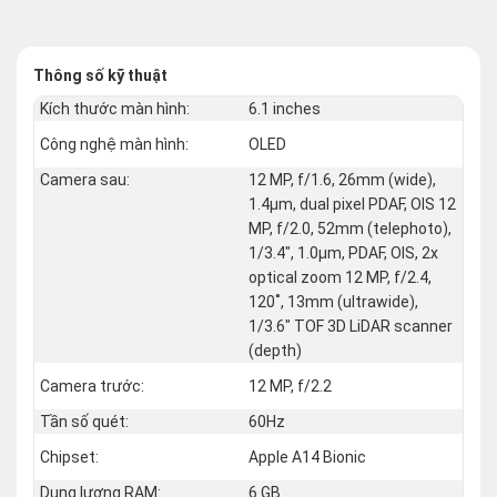
Thông số kỹ thuật
Kích thước màn hình:
6.1 inches
Công nghệ màn hình:
OLED
Camera sau:
12 MP, f/1.6, 26mm (wide),
1.4µm, dual pixel PDAF, OIS 12
MP, f/2.0, 52mm (telephoto),
1/3.4", 1.0µm, PDAF, OIS, 2x
optical zoom 12 MP, f/2.4,
120˚, 13mm (ultrawide),
1/3.6" TOF 3D LiDAR scanner
(depth)
Camera trước:
12 MP, f/2.2
Tần số quét:
60Hz
Chipset:
Apple A14 Bionic
Dung lượng RAM:
6 GB