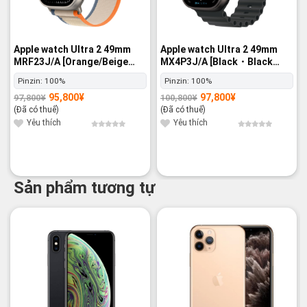
Apple watch Ultra 2 49mm
Apple watch Ultra 2 49mm
MRF23J/A [Orange/Beige
MX4P3J/A [Black・Black
Trail Loop M/L] GPS+Cellular
Ocean Band] GPS+Cellular -
Pinzin:
100%
Pinzin:
100%
- Nguyên hộp
Nguyên hộp
95,800
¥
97,800
¥
97,800
¥
100,800
¥
Giá
Giá
Giá
Giá
gốc
hiện
gốc
hiện
(Đã có thuế)
(Đã có thuế)
là:
tại
là:
tại
97,800¥.
là:
100,800¥.
là:
Yêu thích
Yêu thích
95,800¥.
97,800¥.
Sản phẩm tương tự
-20%
-13%