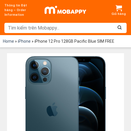
Chuyển
Thông tin Đặt
đến
hàng – Order
Information
nội
dung
Home
»
iPhone
»
iPhone 12 Pro 128GB Pacific Blue SIM FREE