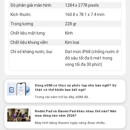
Độ phân giải màn hình:
1284 x 2778 pixels
Kích thước:
160.8 x 78.1 x 7.4 mm
Trọng lượng:
228 gr
Chất liệu mặt lưng:
Kính
Chất liệu khung viền:
Kim loại
Chỉ số kháng nước, bụi:
Đạt mức IP68 (chống nước ở
độ sâu tối đa 6 mét trong
vòng tối đa 30 phút)
Dùng eSIM có thực sự phức tạp như bạn nghĩ? Sự
thật có thể khiến bạn bất ngờ!
Trong vài năm trở lại đây, eSIM đã...
Redmi Pad và Xiaomi Pad khác nhau thế nào? Nên
mua dòng nào năm 2026?
Máy tính bảng Xiaomi ngày càng được nhiều...