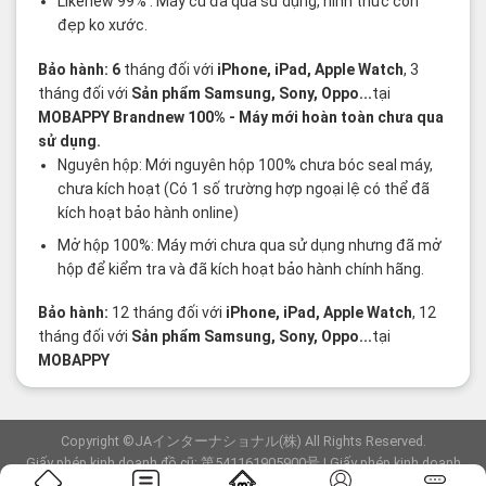
Likenew 99% : Máy cũ đã qua sử dụng, hình thức còn
đẹp ko xước.
Bảo hành: 6
tháng đối với
iPhone, iPad, Apple Watch
, 3
tháng đối với
Sản phẩm Samsung, Sony, Oppo...
tại
MOBAPPY
Brandnew 100%
- Máy mới hoàn toàn chưa qua
sử dụng.
Nguyên hộp: Mới nguyên hộp 100% chưa bóc seal máy,
chưa kích hoạt (Có 1 số trường hợp ngoại lệ có thể đã
kích hoạt bảo hành online)
Mở hộp 100%: Máy mới chưa qua sử dụng nhưng đã mở
hộp để kiểm tra và đã kích hoạt bảo hành chính hãng.
Bảo hành:
12 tháng đối với
iPhone, iPad, Apple Watch
, 12
tháng đối với
Sản phẩm Samsung, Sony, Oppo...
tại
MOBAPPY
Copyright ©JAインターナショナル(株) All Rights Reserved.
Giấy phép kinh doanh đồ cũ: 第541161905900号 | Giấy phép kinh doanh
viễn thông: F-23-03154