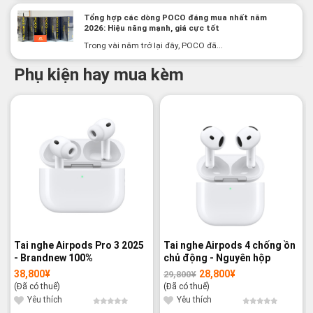
Tổng hợp các dòng POCO đáng mua nhất năm
2026: Hiệu năng mạnh, giá cực tốt
Trong vài năm trở lại đây, POCO đã...
Phụ kiện hay mua kèm
-3%
Tai nghe Airpods Pro 3 2025
Tai nghe Airpods 4 chống ồn
- Brandnew 100%
chủ động - Nguyên hộp
38,800
¥
28,800
¥
29,800
¥
Giá
Giá
gốc
hiện
(Đã có thuế)
(Đã có thuế)
là:
tại
29,800¥.
là:
Yêu thích
Yêu thích
28,800¥.