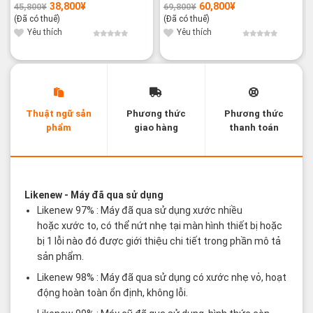
38,800
¥
60,800
¥
45,800
¥
69,800
¥
Giá
Giá
Giá
Giá
gốc
hiện
gốc
hiện
(Đã có thuế)
(Đã có thuế)
là:
tại
là:
tại
45,800¥.
là:
69,800¥.
là:
Yêu thích
Yêu thích
38,800¥.
60,800¥.
Thuật ngữ sản
Phương thức
Phương thức
phẩm
giao hàng
thanh toán
Các thuật ngữ sản phẩm Likenew - Brandnew
Likenew
- Máy đã qua sử dụng
Likenew 97% : Máy đã qua sử dụng xước nhiều
hoặc xước to, có thể nứt nhẹ tại màn hình thiết bị hoặc
bị 1 lỗi nào đó được giới thiệu chi tiết trong phần mô tả
sản phẩm.
Likenew 98% : Máy đã qua sử dụng có xước nhẹ vỏ, hoạt
động hoàn toàn ổn định, không lỗi.