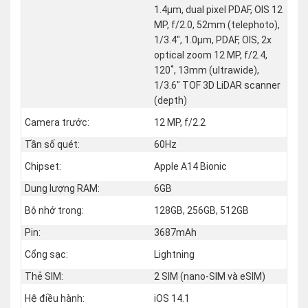
1.4µm, dual pixel PDAF, OIS 12
MP, f/2.0, 52mm (telephoto),
1/3.4", 1.0µm, PDAF, OIS, 2x
optical zoom 12 MP, f/2.4,
120˚, 13mm (ultrawide),
1/3.6" TOF 3D LiDAR scanner
(depth)
Camera trước:
12 MP, f/2.2
Tần số quét:
60Hz
Chipset:
Apple A14 Bionic
Dung lượng RAM:
6GB
Bộ nhớ trong:
128GB, 256GB, 512GB
Pin:
3687mAh
Cổng sạc:
Lightning
Thẻ SIM:
2 SIM (nano‑SIM và eSIM)
Hệ điều hành:
iOS 14.1