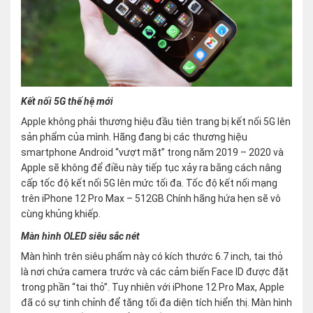
Kết nối 5G thế hệ mới
Apple không phải thương hiệu đầu tiên trang bị kết nối 5G lên
sản phẩm của mình. Hãng đang bị các thương hiệu
smartphone Android “vượt mặt” trong năm 2019 – 2020 và
Apple sẽ không để điều này tiếp tục xảy ra bằng cách nâng
cấp tốc độ kết nối 5G lên mức tối đa. Tốc độ kết nối mạng
trên iPhone 12 Pro Max – 512GB Chính hãng hứa hẹn sẽ vô
cùng khủng khiếp.
Màn hình OLED siêu sắc nét
Màn hình trên siêu phẩm này có kích thước 6.7 inch, tai thỏ
là nơi chứa camera trước và các cảm biến Face ID được đặt
trong phần “tai thỏ”. Tuy nhiên với iPhone 12 Pro Max, Apple
đã có sự tinh chỉnh để tăng tối đa diện tích hiển thị. Màn hình