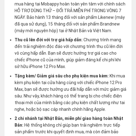
mua hàng tại Mobappy hoàn toàn yên tâm với chính sách
HỖ TRỢ DÙNG THỬ – ĐỔI TRẢ MIỄN PHÍ TRONG VÒNG 7
NGÀY. Bảo hành 13 tháng đối với sản phẩm Likenew (máy
đã qua sử dụng), 15 tháng đối với sản phẩm Brandnew
(máy mới nguyên hộp) tại ở Nhật Bản và Việt Nam.
Thu cũ lên đời với trợ giá hấp dẫn:
Chương trình mang
đến trải nghiệm độc đáo với chương trình thu cũ lên đời
vô cùng hấp dẫn. Bạn sẽ được hưởng trợ giá cao cho
chiếc iPhone cũ của mình, giúp giảm đáng kể chi phí khi
sở hữu iPhone 12 Pro Max.
Tặng kèm/ Giảm giá sâu cho phụ kiện mua kèm:
Khi mua
kèm phụ kiện tại cửa hàng cùng với chiếc iPhone 12 Pro
Max, bạn sẽ được hưởng ưu đãi hấp dẫn với mức giảm giá
sâu. Như vậy, khách hàng có thể trang bị cho chiếc điện
thoại mới của mình bằng các phụ kiện chất lượng như tai
nghe, hoặc bộ sạc cáp nhanh chính hãng Apple.
2 chi nhánh tại Nhật Bản, miễn phí giao hàng toàn Nhật
Bản:
Hệ thống không chỉ giúp bạn trải nghiệm trực tiếp
sản phẩm trước khi quyết định mua, mà còn đảm bảo