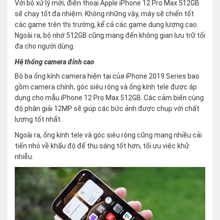
Với bộ xử lý mới, điện thoại Apple iPhone 12 Pro Max 512GB
sẽ chạy tốt đa nhiệm. Không những vậy, máy sẽ chiến tốt
các game trên thị trường, kể cả các game dung lượng cao.
Ngoài ra, bộ nhớ 512GB cũng mang đến không gian lưu trữ tối
đa cho người dùng.
Hệ thống camera đỉnh cao
Bộ ba ống kính camera hiện tại của iPhone 2019 Series bao
gồm camera chính, góc siêu rộng và ống kính tele được áp
dụng cho mẫu iPhone 12 Pro Max 512GB. Các cảm biến cùng
độ phân giải 12MP sẽ giúp các bức ảnh được chụp với chất
lượng tốt nhất.
Ngoài ra, ống kính tele và góc siêu rộng cũng mang nhiều cải
tiến nhỏ về khẩu độ để thu sáng tốt hơn, tối ưu việc khử
nhiễu.