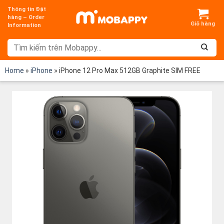
Chuyển
Thông tin Đặt
đến
hàng – Order
Information
nội
dung
Home
»
iPhone
»
iPhone 12 Pro Max 512GB Graphite SIM FREE