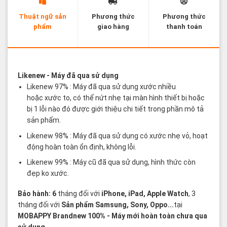
Thuật ngữ sản
Phương thức
Phương thức
phẩm
giao hàng
thanh toán
Các thuật ngữ sản phẩm Likenew - Brandnew
Likenew
- Máy đã qua sử dụng
Likenew 97% : Máy đã qua sử dụng xước nhiều
hoặc xước to, có thể nứt nhẹ tại màn hình thiết bị hoặc
bị 1 lỗi nào đó được giới thiệu chi tiết trong phần mô tả
sản phẩm.
Likenew 98% : Máy đã qua sử dụng có xước nhẹ vỏ, hoạt
động hoàn toàn ổn định, không lỗi.
Likenew 99% : Máy cũ đã qua sử dụng, hình thức còn
đẹp ko xước.
Bảo hành: 6
tháng đối với
iPhone, iPad, Apple Watch
, 3
tháng đối với
Sản phẩm Samsung, Sony, Oppo...
tại
MOBAPPY
Brandnew 100%
- Máy mới hoàn toàn chưa qua