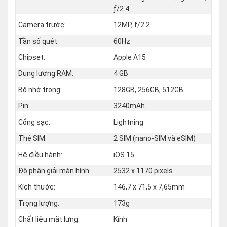
ƒ/2.4
Camera trước:
12MP, f/2.2
Tần số quét:
60Hz
Chipset:
Apple A15
Dung lượng RAM:
4 GB
Bộ nhớ trong:
128GB, 256GB, 512GB
Pin:
3240mAh
Cổng sạc:
Lightning
Thẻ SIM:
2 SIM (nano‑SIM và eSIM)
Hệ điều hành:
iOS 15
Độ phân giải màn hình:
2532 x 1170 pixels
Kích thước:
146,7 x 71,5 x 7,65mm
Trọng lượng:
173g
Chất liệu mặt lưng:
Kính