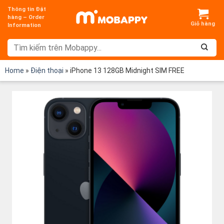
Chuyển
Thông tin Đặt
đến
hàng – Order
Information
nội
dung
Home
»
Điện thoại
»
iPhone 13 128GB Midnight SIM FREE