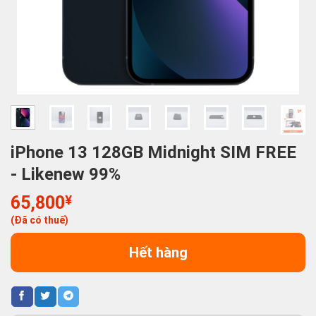
iPhone 13 128GB Midnight SIM FREE
- Likenew 99%
65,800
¥
(Đã có thuế)
Hết hàng