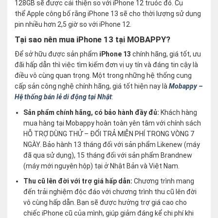
128GB sẽ được cải thiện so với iPhone 12 truóc đó. Cụ
thể Apple công bố rằng iPhone 13 sẽ cho thời lượng sử dụng
pin nhiều hơn 2,5 giờ so với iPhone 12.
Tại sao nên mua iPhone 13 tại MOBAPPY?
Để sở hữu được sản phẩm
iPhone 13
chính hãng, giá tốt, ưu
đãi hấp dẫn thì việc tìm kiếm đơn vị uy tín và đáng tin cậy là
điều vô cùng quan trọng. Một trong những hệ thống cung
cấp sản công nghệ chính hãng, giá tốt hiện nay là
Mobappy –
Hệ thống bán lẻ di động tại Nhật
:
Sản phẩm chính hãng, có bảo hành đầy đủ:
Khách hàng
mua hàng tại Mobappy hoàn toàn yên tâm với chính sách
HỖ TRỢ DÙNG THỬ – ĐỔI TRẢ MIỄN PHÍ TRONG VÒNG 7
NGÀY. Bảo hành 13 tháng đối với sản phẩm Likenew (máy
đã qua sử dụng), 15 tháng đối với sản phẩm Brandnew
(máy mới nguyên hộp) tại ở Nhật Bản và Việt Nam.
Thu cũ lên đời với trợ giá hấp dẫn:
Chương trình mang
đến trải nghiệm độc đáo với chương trình thu cũ lên đời
vô cùng hấp dẫn. Bạn sẽ được hưởng trợ giá cao cho
chiếc iPhone cũ của mình, giúp giảm đáng kể chi phí khi