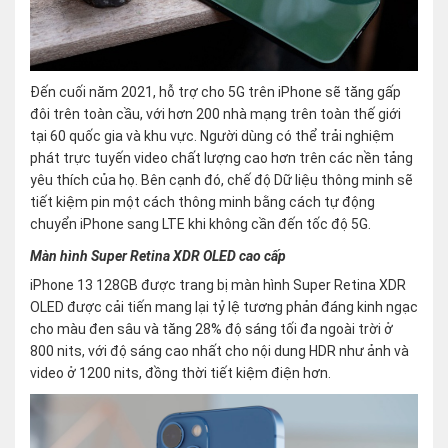
Đến cuối năm 2021, hỗ trợ cho 5G trên iPhone sẽ tăng gấp
đôi trên toàn cầu, với hơn 200 nhà mạng trên toàn thế giới
tại 60 quốc gia và khu vực. Người dùng có thể trải nghiệm
phát trực tuyến video chất lượng cao hơn trên các nền tảng
yêu thích của họ. Bên cạnh đó, chế độ Dữ liệu thông minh sẽ
tiết kiệm pin một cách thông minh bằng cách tự động
chuyển iPhone sang LTE khi không cần đến tốc độ 5G.
Màn hình Super Retina XDR OLED cao cấp
iPhone 13 128GB được trang bị màn hình Super Retina XDR
OLED được cải tiến mang lại tỷ lệ tương phản đáng kinh ngạc
cho màu đen sâu và tăng 28% độ sáng tối đa ngoài trời ở
800 nits, với độ sáng cao nhất cho nội dung HDR như ảnh và
video ở 1200 nits, đồng thời tiết kiệm điện hơn.