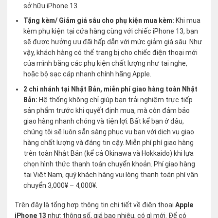
sở hữu iPhone 13.
Tặng kèm/ Giảm giá sâu cho phụ kiện mua kèm:
Khi mua
kèm phụ kiện tại cửa hàng cùng với chiếc iPhone 13, bạn
sẽ được hưởng ưu đãi hấp dẫn với mức giảm giá sâu. Như
vậy, khách hàng có thể trang bị cho chiếc điện thoại mới
của mình bằng các phụ kiện chất lượng như tai nghe,
hoặc bộ sạc cáp nhanh chính hãng Apple.
2 chi nhánh tại Nhật Bản, miễn phí giao hàng toàn Nhật
Bản:
Hệ thống không chỉ giúp bạn trải nghiệm trực tiếp
sản phẩm trước khi quyết định mua, mà còn đảm bảo
giao hàng nhanh chóng và tiện lợi. Bất kể bạn ở đâu,
chúng tôi sẽ luôn sẵn sàng phục vụ bạn với dịch vụ giao
hàng chất lượng và đáng tin cậy. Miễn phí phí giao hàng
trên toàn Nhật Bản (kể cả Okinawa và Hokkaido) khi lựa
chọn hình thức thanh toán chuyển khoản. Phí giao hàng
tại Việt Nam, quý khách hàng vui lòng thanh toán phí vận
chuyển 3,000¥ – 4,000¥.
Trên đây là tổng hợp thông tin chi tiết về điện thoại
Apple
iPhone 13
như: thông số, giá bao nhiêu, có gì mới. Để có