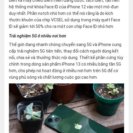
biến và máy chiếu điểm hiện đang được tách biệt, tạo nên
hệ thống mở khóa Face ID của iPhone 12 vào một mô-đun
duy nhất. Phần notch nhỏ hơn có thể nói rằng là do kích
thước khuôn của chip VCSEL sử dụng trong máy quét Face
ID sẽ giảm tới 50% cho ra một con chip Face ID nhỏ hơn.
Trải nghiệm 5G ở nhiều nơi hơn
Thế giới đang nhanh chóng chuyển sang 5G và iPhone cung
cấp trải nghiệm 5G tiên tiến, thay đổi cách người dùng kết
nối, chia sẻ và thưởng thức nội dung. Thiết kế phần cứng tùy
chỉnh trong dòng sản phẩm iPhone 13 có nhiều băng tần 5G
hơn, cho phép nó hoạt động ở nhiều nơi hơn trên 5G để có
vùng phủ sóng và chất lượng cuộc gọi cao hơn.