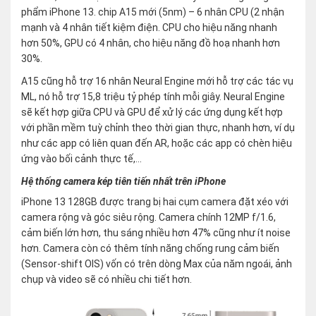
phẩm iPhone 13. chip A15 mới (5nm) – 6 nhân CPU (2 nhận
mạnh và 4 nhân tiết kiệm điện. CPU cho hiệu năng nhanh
hơn 50%, GPU có 4 nhân, cho hiệu năng đồ hoạ nhanh hơn
30%.
A15 cũng hỗ trợ 16 nhân Neural Engine mới hỗ trợ các tác vụ
ML, nó hỗ trợ 15,8 triệu tỷ phép tính mỗi giây. Neural Engine
sẽ kết hợp giữa CPU và GPU để xử lý các ứng dụng kết hợp
với phần mềm tuỳ chỉnh theo thời gian thực, nhanh hơn, ví dụ
như các app có liên quan đến AR, hoặc các app có chèn hiệu
ứng vào bối cảnh thực tế,…
Hệ thống camera kép tiên tiến nhất trên iPhone
iPhone 13 128GB được trang bị hai cụm camera đặt xéo với
camera rộng và góc siêu rộng. Camera chính 12MP f/1.6,
cảm biến lớn hơn, thu sáng nhiều hơn 47% cũng như ít noise
hơn. Camera còn có thêm tính năng chống rung cảm biến
(Sensor-shift OIS) vốn có trên dòng Max của năm ngoái, ảnh
chụp và video sẽ có nhiều chi tiết hơn.