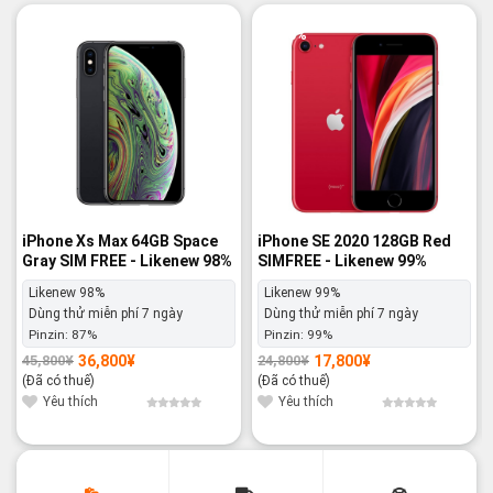
-20%
-28%
iPhone Xs Max 64GB Space
iPhone SE 2020 128GB Red
Gray SIM FREE - Likenew 98%
SIMFREE - Likenew 99%
Likenew 98%
Likenew 99%
Dùng thử miễn phí 7 ngày
Dùng thử miễn phí 7 ngày
Pinzin:
87%
Pinzin:
99%
36,800
¥
17,800
¥
45,800
¥
24,800
¥
Giá
Giá
Giá
Giá
gốc
hiện
gốc
hiện
(Đã có thuế)
(Đã có thuế)
là:
tại
là:
tại
45,800¥.
là:
24,800¥.
là:
Yêu thích
Yêu thích
36,800¥.
17,800¥.