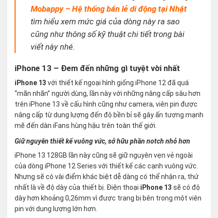
Mobappy – Hệ thống bán lẻ di động tại Nhật
tìm hiểu xem mức giá của dòng này ra sao
cũng như thông số kỹ thuật chi tiết trong bài
viết này nhé.
iPhone 13 – Đem đến những gì tuyệt vời nhất
iPhone 13
với thiết kế ngoại hình giống iPhone 12 đã quá
“mãn nhãn” người dùng, lần này với những nâng cấp sâu hơn
trên iPhone 13 về cấu hình cũng như camera, viên pin được
nâng cấp từ dung lượng đến độ bền bỉ sẽ gây ấn tượng mạnh
mẽ đến dàn iFans hùng hậu trên toàn thế giới.
Giữ nguyên thiết kế vuông vức, sở hữu phần notch nhỏ hơn
iPhone 13 128GB lần này cũng sẽ giữ nguyên vẹn vẻ ngoài
của dòng iPhone 12 Series với thiết kế các cạnh vuông vức.
Nhưng sẽ có vài điểm khác biệt dễ dàng có thể nhận ra, thứ
nhất là về độ dày của thiết bị. Điện thoại
iPhone 13
sẽ có độ
dày hơn khoảng 0,26mm vì được trang bị bên trong một viên
pin với dung lượng lớn hơn.