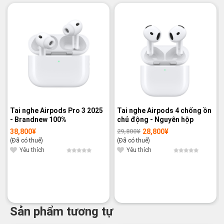
-3%
Tai nghe Airpods Pro 3 2025
Tai nghe Airpods 4 chống ồn
- Brandnew 100%
chủ động - Nguyên hộp
38,800
¥
28,800
¥
29,800
¥
Giá
Giá
gốc
hiện
(Đã có thuế)
(Đã có thuế)
là:
tại
29,800¥.
là:
Yêu thích
Yêu thích
28,800¥.
Sản phẩm tương tự