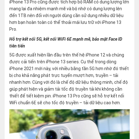
iPhone 13 Pro cũng được tích hợp bộ RAM có dung lượng lớn
mang lại đa nhiệm mạnh mẽ và bộ nhớ có dung lượng lên
đến 1TB nên đối với người dùng cần sử dụng nhiều dữ liệu
hơn bạn hoàn toàn có thể thoải mái lưu trữ với iPhone 13
Pro.
Hỗ trợ kết nối 5G, kết nối WiFi 6E mạnh mẽ, bảo mật Face ID
tiên tiến
5G được xuất hiện lần đầu trên thế hệ iPhone 12 và chúng
được cải tiến trên iPhone 13 series. Cụ thể trong dòng
iPhone 2021 mới này, với nhiều bằng tần 5G hơn nhờ đó thiết
bị cho khả năng phát trực tuyến mượt hơn, truyền – tải
nhanh hơn. Cùng với đó là chế độ dữ liệu thông minh, chế độ
giúp phát hiện và giảm tải tốc độ truyền tải khi không cần
thiết để tiết kiệm pin. iPhone 13 Pro cũng sẽ hỗ trợ kết nối
WiFi chuẩn 6E sẽ cho tốc độ truyền – tải dữ liệu cao hơn.