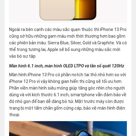
Ngoài ra bên cạnh các màu sắc quen thuộc thì iPhone 13 Pro
cũng sở hữu những gam màu mới thời thượng hơn bao gồm
các phiên bản màu: Sierra Blue, Silver, Gold và Graphite. Và có
thể trong tương lai, Apple sẽ bổ sung những màu sắc mới
vào bộ sư tập.
Màn hình 6.1 inch, màn hình OLED LTPO và tần số quét 120Hz
Màn hình iPhone 13 Pro có phần notch tai thỏ nhỏ hơn so với
iPhone 12 Pro vì vậy không gian hiển thị cũng sẽ tối ưu hơn.
Phần viền màn hình siêu mỏng giúp tăng góc nhìn cho người
dùng và với kích thước 6.1 inch, smartphone vẫn đảm bảo về
độ nhỏ gọn để bạn dễ dàng bỏ túi. Mặt trước máy còn được
trang bị một tấm chắn gốm cứng cáp, bảo vệ màn hình điện
thoại.