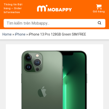
Chuyển
Thông tin Đặt
đến
hàng – Order
Information
nội
dung
Home
»
iPhone
»
iPhone 13 Pro 128GB Green SIM FREE