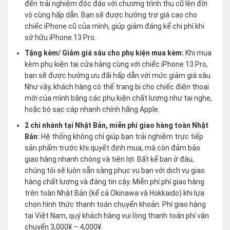
đến trải nghiệm độc đáo với chương trình thu cũ lên đời
vô cùng hấp dẫn. Bạn sẽ được hưởng trợ giá cao cho
chiếc iPhone cũ của mình, giúp giảm đáng kể chi phí khi
sở hữu iPhone 13 Pro.
Tặng kèm/ Giảm giá sâu cho phụ kiện mua kèm:
Khi mua
kèm phụ kiện tại cửa hàng cùng với chiếc iPhone 13 Pro,
bạn sẽ được hưởng ưu đãi hấp dẫn với mức giảm giá sâu.
Như vậy, khách hàng có thể trang bị cho chiếc điện thoại
mới của mình bằng các phụ kiện chất lượng như tai nghe,
hoặc bộ sạc cáp nhanh chính hãng Apple.
2 chi nhánh tại Nhật Bản, miễn phí giao hàng toàn Nhật
Bản:
Hệ thống không chỉ giúp bạn trải nghiệm trực tiếp
sản phẩm trước khi quyết định mua, mà còn đảm bảo
giao hàng nhanh chóng và tiện lợi. Bất kể bạn ở đâu,
chúng tôi sẽ luôn sẵn sàng phục vụ bạn với dịch vụ giao
hàng chất lượng và đáng tin cậy. Miễn phí phí giao hàng
trên toàn Nhật Bản (kể cả Okinawa và Hokkaido) khi lựa
chọn hình thức thanh toán chuyển khoản. Phí giao hàng
tại Việt Nam, quý khách hàng vui lòng thanh toán phí vận
chuyển 3,000¥ – 4,000¥.