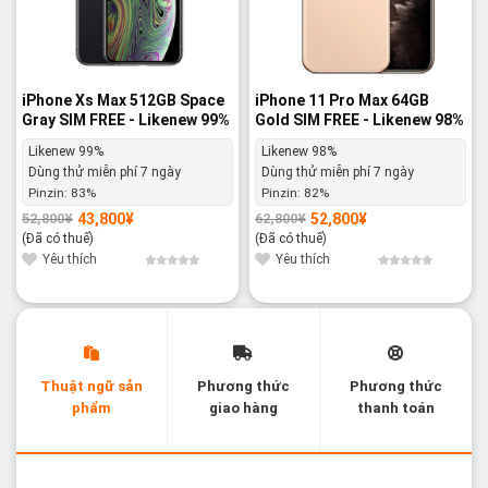
iPhone Xs Max 512GB Space
iPhone 11 Pro Max 64GB
Gray SIM FREE - Likenew 99%
Gold SIM FREE - Likenew 98%
Likenew 99%
Likenew 98%
Dùng thử miễn phí 7 ngày
Dùng thử miễn phí 7 ngày
Pinzin:
83%
Pinzin:
82%
43,800
¥
52,800
¥
52,800
¥
62,800
¥
Giá
Giá
Giá
Giá
gốc
hiện
gốc
hiện
(Đã có thuế)
(Đã có thuế)
là:
tại
là:
tại
52,800¥.
là:
62,800¥.
là:
Yêu thích
Yêu thích
43,800¥.
52,800¥.
Thuật ngữ sản
Phương thức
Phương thức
phẩm
giao hàng
thanh toán
Các thuật ngữ sản phẩm Likenew - Brandnew