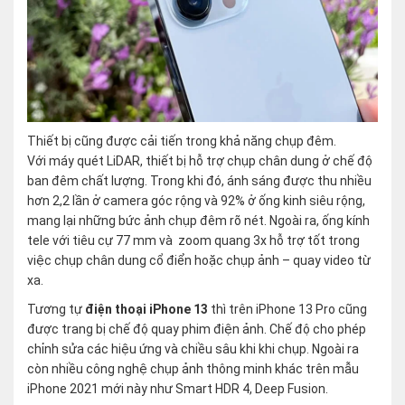
Thiết bị cũng được cải tiến trong khả năng chụp đêm.
Với máy quét LiDAR, thiết bị hỗ trợ chụp chân dung ở chế độ
ban đêm chất lượng. Trong khi đó, ánh sáng được thu nhiều
hơn 2,2 lần ở camera góc rộng và 92% ở ống kinh siêu rộng,
mang lại những bức ảnh chụp đêm rõ nét. Ngoài ra, ống kính
tele với tiêu cự 77 mm và zoom quang 3x hỗ trợ tốt trong
việc chụp chân dung cổ điển hoặc chụp ảnh – quay video từ
xa.
Tương tự
điện thoại iPhone 13
thì trên iPhone 13 Pro cũng
được trang bị chế độ quay phim điện ảnh. Chế độ cho phép
chỉnh sửa các hiệu ứng và chiều sâu khi khi chụp. Ngoài ra
còn nhiều công nghệ chụp ảnh thông minh khác trên mẫu
iPhone 2021 mới này như Smart HDR 4, Deep Fusion.