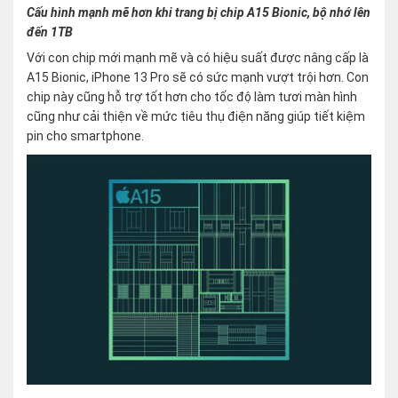
Cấu hình mạnh mẽ hơn khi trang bị chip A15 Bionic, bộ nhớ lên
đến 1TB
Với con chip mới mạnh mẽ và có hiệu suất được nâng cấp là
A15 Bionic, iPhone 13 Pro sẽ có sức mạnh vượt trội hơn. Con
chip này cũng hỗ trợ tốt hơn cho tốc độ làm tươi màn hình
cũng như cải thiện về mức tiêu thụ điện năng giúp tiết kiệm
pin cho smartphone.