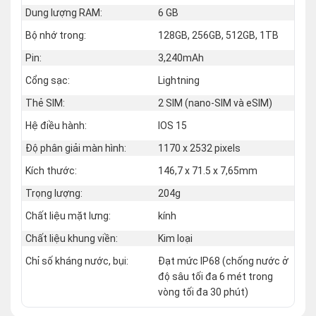
Dung lượng RAM:
6 GB
Bộ nhớ trong:
128GB, 256GB, 512GB, 1TB
Pin:
3,240mAh
Cổng sạc:
Lightning
Thẻ SIM:
2 SIM (nano‑SIM và eSIM)
Hệ điều hành:
IOS 15
Độ phân giải màn hình:
1170 x 2532 pixels
Kích thước:
146,7 x 71.5 x 7,65mm
Trọng lượng:
204g
Chất liệu mặt lưng:
kính
Chất liệu khung viền:
Kim loại
Chỉ số kháng nước, bụi:
Đạt mức IP68 (chống nước ở
độ sâu tối đa 6 mét trong
vòng tối đa 30 phút)