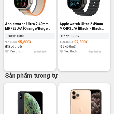
Apple watch Ultra 2 49mm
Apple watch Ultra 2 49mm
MRF23J/A [Orange/Beige
MX4P3J/A [Black・Black
Trail Loop M/L] GPS+Cellular
Ocean Band] GPS+Cellular -
Pinzin:
100%
Pinzin:
100%
- Nguyên hộp
Nguyên hộp
95,800
¥
97,800
¥
97,800
¥
100,800
¥
Giá
Giá
Giá
Giá
gốc
hiện
gốc
hiện
(Đã có thuế)
(Đã có thuế)
là:
tại
là:
tại
97,800¥.
là:
100,800¥.
là:
Yêu thích
Yêu thích
95,800¥.
97,800¥.
Sản phẩm tương tự
-17%
-16%