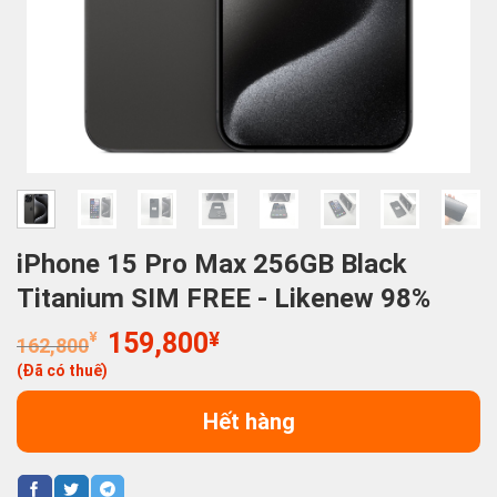
iPhone 15 Pro Max 256GB Black
Titanium SIM FREE - Likenew 98%
Giá
Giá
¥
159,800
¥
162,800
gốc
hiện
(Đã có thuế)
là:
tại
162,800¥.
là:
Hết hàng
159,800¥.