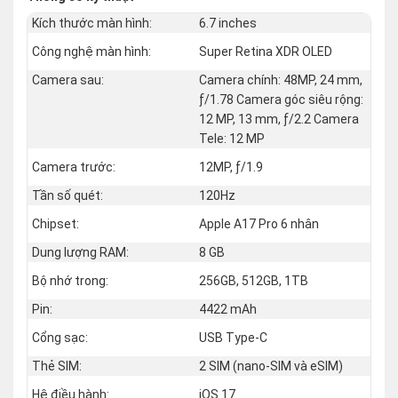
Kích thước màn hình:
6.7 inches
Công nghệ màn hình:
Super Retina XDR OLED
Camera sau:
Camera chính: 48MP, 24 mm,
ƒ/1.78 Camera góc siêu rộng:
12 MP, 13 mm, ƒ/2.2 Camera
Tele: 12 MP
Camera trước:
12MP, ƒ/1.9
Tần số quét:
120Hz
Chipset:
Apple A17 Pro 6 nhân
Dung lượng RAM:
8 GB
Bộ nhớ trong:
256GB, 512GB, 1TB
Pin:
4422 mAh
Cổng sạc:
USB Type-C
Thẻ SIM:
2 SIM (nano‑SIM và eSIM)
Hệ điều hành:
iOS 17