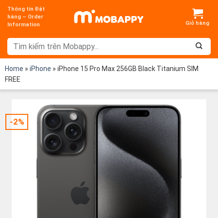
Chuyển
Thông tin Đặt
đến
hàng – Order
Information
nội
dung
Home
»
iPhone
»
iPhone 15 Pro Max 256GB Black Titanium SIM
FREE
-2%