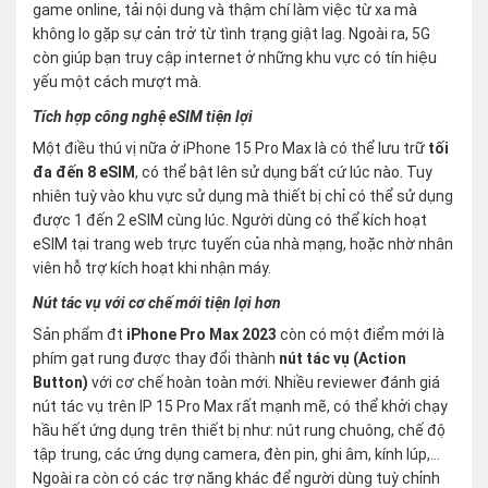
game online, tải nội dung và thậm chí làm việc từ xa mà
không lo gặp sự cản trở từ tình trạng giật lag. Ngoài ra, 5G
còn giúp bạn truy cập internet ở những khu vực có tín hiệu
yếu một cách mượt mà.
Tích hợp công nghệ eSIM tiện lợi
Một điều thú vị nữa ở iPhone 15 Pro Max là có thể lưu trữ
tối
đa đến 8 eSIM
, có thể bật lên sử dụng bất cứ lúc nào. Tuy
nhiên tuỳ vào khu vực sử dụng mà thiết bị chỉ có thể sử dụng
được 1 đến 2 eSIM cùng lúc. Người dùng có thể kích hoạt
eSIM tại trang web trực tuyến của nhà mạng, hoặc nhờ nhân
viên hỗ trợ kích hoạt khi nhận máy.
Nút tác vụ với cơ chế mới tiện lợi hơn
Sản phẩm đt
iPhone Pro Max 2023
còn có một điểm mới là
phím gạt rung được thay đổi thành
nút tác vụ (Action
Button)
với cơ chế hoàn toàn mới. Nhiều reviewer đánh giá
nút tác vụ trên IP 15 Pro Max rất mạnh mẽ, có thể khởi chạy
hầu hết ứng dụng trên thiết bị như: nút rung chuông, chế độ
tập trung, các ứng dụng camera, đèn pin, ghi âm, kính lúp,…
Ngoài ra còn có các trợ năng khác để người dùng tuỳ chỉnh