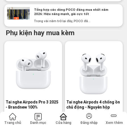
Tổng hợp các dòng POCO đáng mua nhất năm
2026: Hiệu năng mạnh, giá cực tốt
Trong vài năm trở lại đây, POCO đã...
Phụ kiện hay mua kèm
-3%
Tai nghe Airpods Pro 3 2025
Tai nghe Airpods 4 chống ồn
- Brandnew 100%
chủ động - Nguyên hộp
38,800
¥
28,800
¥
29,800
¥
Giá
Giá
gốc
hiện
(Đã có thuế)
(Đã có thuế)
là:
tại
Trang chủ
Danh mục
Cửa hàng
Đăng nhập
Xem thêm
29,800¥.
là:
Yêu thích
Yêu thích