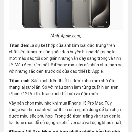
(Ảnh: Apple.com)
Titan đen
: Là sự kết hợp của ánh kim loại đặc trưng trên
chất liệu titanium cùng sắc đen huyền bí nhờ đó mang lại
một màu sắc tối đơn giản nhưng vẫn đầy sang trọng và tinh
tế. Màu đen trên thế hệ iPhone mới này có phần nhạt hơn so
với những sắc đen trước đó của các thiết bị Apple.
Titan xanh
: Sắc xanh trên thiết bị được pha xám nhờ đó
mang lại sự bí ẩn. So với màu xanh lam từng xuất hiện trên
iPhone 12 Pro thì titan xanh tối hơn và đậm hơn.
Vậy nên chọn màu nào khi mua iPhone 15 Pro Max. Tùy
thuộc vào tính cách và sở thích của người dùng để lựa chọn
được màu sắc phù hợp. Trong đó titan trắng và titan đen là
hai tone màu dễ sử dụng và phối với các vật dụng khác nhất.
iPhone 15 Pro Max có bao nhiêu phiên bản bộ nhớ