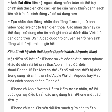
–
Ảnh đại diện liên hệ
: người dùng hoàn toàn có thể tuỳ
chỉnh ảnh đại diện cho các liên hệ của mình, khiến danh sách
liên hệ trở nên sinh động và dễ sử dụng hơn.
–
Tạo nhãn dán động
: nhãn dán động được tạo từ ảnh,
video hoặc live photo trên điện thoại. Các nhãn dán này có
thể được sử dụng cho tin nhắ, ghi chú và đánh dấu. Với nhãn
dán động trên IOS 17, các cuộc trò chuyện sẽ trở nên sinh
động và thú vị hơn bao giờ hết.
Kết nối với hệ sinh thái Apple (Apple Watch, Airpods, Mac)
Một điểm nổi bật của iPhone so với các thiết bị smartphone
khác đó chính là hệ sinh thái Apple. Theo đó, điện
thoại iPhone 15 Pro Max có thể kết nối với các thiết bị khác
trong cùng hệ sinh thái như Apple Watch, Airpods hay Mac
một cách nhanh chóng. Theo đó:
– iPhone và Apple Watch: Hỗ trợ kiểm tra tin nhắn, trả lời
cuộc gọi hay điều khiến các ứng dụng trên iPhone một cách
tiện lợi.
– iPhone và Mac: Chuyển đổi liền mạch giữa các thiết bị