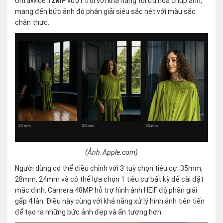
UltraWide
12MP
vượt trội với khả năng tối ưu hóa chụp ảnh,
mang đến bức ảnh độ phân giải siêu sắc nét với màu sắc
chân thực.
(Ảnh: Apple.com)
Người dùng có thể điều chỉnh với 3 tuỳ chọn tiêu cự: 35mm,
28mm, 24mm và có thể lựa chọn 1 tiêu cự bất kỳ để cài đặt
mặc định. Camera 48MP hỗ trợ hình ảnh HEIF độ phân giải
gấp 4 lần. Điều này cùng với khả năng xử lý hình ảnh tiên tiến
để tạo ra những bức ảnh đẹp và ấn tượng hơn.