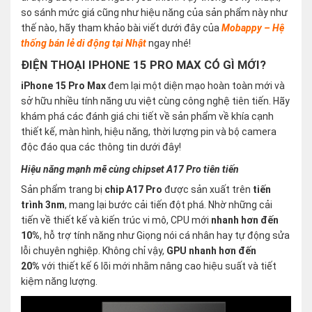
so sánh mức giá cũng như hiệu năng của sản phẩm này như
thế nào, hãy tham khảo bài viết dưới đây của
Mobappy – Hệ
thống bán lẻ di động tại Nhật
ngay nhé!
ĐIỆN THOẠI IPHONE 15 PRO MAX CÓ GÌ MỚI?
iPhone 15 Pro Max
đem lại một diện mạo hoàn toàn mới và
sở hữu nhiều tính năng ưu việt cùng công nghệ tiên tiến. Hãy
khám phá các đánh giá chi tiết về sản phẩm về khía cạnh
thiết kế, màn hình, hiệu năng, thời lượng pin và bộ camera
độc đáo qua các thông tin dưới đây!
Hiệu năng mạnh mẽ cùng chipset A17 Pro tiên tiến
Sản phẩm trang bị
chip A17 Pro
được sản xuất trên
tiến
trình 3nm
, mang lại bước cải tiến đột phá. Nhờ những cải
tiến về thiết kế và kiến trúc vi mô, CPU mới
nhanh hơn đến
10%
, hỗ trợ tính năng như Giọng nói cá nhân hay tự động sửa
lỗi chuyên nghiệp. Không chỉ vậy,
GPU nhanh hơn đến
20%
với thiết kế 6 lõi mới nhằm nâng cao hiệu suất và tiết
kiệm năng lượng.