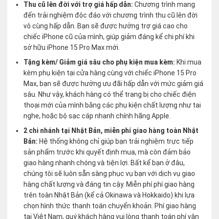
Thu cũ lên đời với trợ giá hấp dẫn:
Chương trình mang
đến trải nghiệm độc đáo với chương trình thu cũ lên đời
vô cùng hấp dẫn. Bạn sẽ được hưởng trợ giá cao cho
chiếc iPhone cũ của mình, giúp giảm đáng kể chi phí khi
sở hữu iPhone 15 Pro Max mới.
Tặng kèm/ Giảm giá sâu cho phụ kiện mua kèm:
Khi mua
kèm phụ kiện tại cửa hàng cùng với chiếc iPhone 15 Pro
Max, bạn sẽ được hưởng ưu đãi hấp dẫn với mức giảm giá
sâu. Như vậy, khách hàng có thể trang bị cho chiếc điện
thoại mới của mình bằng các phụ kiện chất lượng như tai
nghe, hoặc bộ sạc cáp nhanh chính hãng Apple.
2 chi nhánh tại Nhật Bản, miễn phí giao hàng toàn Nhật
Bản:
Hệ thống không chỉ giúp bạn trải nghiệm trực tiếp
sản phẩm trước khi quyết định mua, mà còn đảm bảo
giao hàng nhanh chóng và tiện lợi. Bất kể bạn ở đâu,
chúng tôi sẽ luôn sẵn sàng phục vụ bạn với dịch vụ giao
hàng chất lượng và đáng tin cậy. Miễn phí phí giao hàng
trên toàn Nhật Bản (kể cả Okinawa và Hokkaido) khi lựa
chọn hình thức thanh toán chuyển khoản. Phí giao hàng
tại Việt Nam, quý khách hàng vui lòng thanh toán phí vận