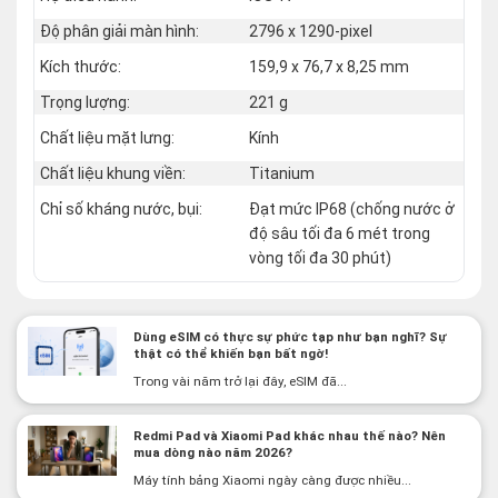
Độ phân giải màn hình:
2796 x 1290-pixel
Kích thước:
159,9 x 76,7 x 8,25 mm
Trọng lượng:
221 g
Chất liệu mặt lưng:
Kính
Chất liệu khung viền:
Titanium
Chỉ số kháng nước, bụi:
Đạt mức IP68 (chống nước ở
độ sâu tối đa 6 mét trong
vòng tối đa 30 phút)
Dùng eSIM có thực sự phức tạp như bạn nghĩ? Sự
thật có thể khiến bạn bất ngờ!
Trong vài năm trở lại đây, eSIM đã...
Redmi Pad và Xiaomi Pad khác nhau thế nào? Nên
mua dòng nào năm 2026?
Máy tính bảng Xiaomi ngày càng được nhiều...