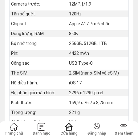
Camera trước:
12MP, ƒ/1.9
Tần số quét:
120Hz
Chipset:
Apple A17 Pro 6 nhân
Dung lượng RAM:
8 GB
Bộ nhớ trong:
256GB, 512GB, 1TB
Pin:
4422 mAh
Cổng sạc:
USB Type-C
Thẻ SIM:
2 SIM (nano‑SIM và eSIM)
Hệ điều hành:
iOS 17
Độ phân giải màn hình:
2796 x 1290-pixel
Kích thước:
159,9 x 76,7 x 8,25 mm
Trọng lượng:
221 g
Chất liệu mặt lưng:
Kính
Chất liệu khung viền:
Titanium
Trang chủ
Danh mục
Cửa hàng
Đăng nhập
Xem thêm