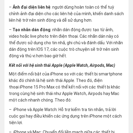
–
Ảnh đại diện liên hệ
: người dùng hoàn toàn có thể tuỳ
chỉnh ảnh đại diện cho các liên hệ của mình, khiến danh sách
liên hệ trở nên sinh động và dễ sử dụng hơn.
–
Tạo nhãn dán động
: nhãn dán động được tạo từ ảnh,
video hoặc live photo trên điện thoại. Các nhãn dán này có
thể được sử dụng cho tin nhắ, ghi chú và đánh dấu. Với nhãn
dán động trên IOS 17, các cuộc trò chuyện sẽ trở nên sinh
động và thú vị hơn bao giờ hết.
Kết nối với hệ sinh thái Apple (Apple Watch, Airpods, Mac)
Một điểm nổi bật của iPhone so với các thiết bị smartphone
khác đó chính là hệ sinh thái Apple. Theo đó, điện
thoại iPhone 15 Pro Max có thể kết nối với các thiết bị khác
trong cùng hệ sinh thái như Apple Watch, Airpods hay Mac
một cách nhanh chóng. Theo đó:
– iPhone và Apple Watch: Hỗ trợ kiểm tra tin nhắn, trả lời
cuộc gọi hay điều khiến các ứng dụng trên iPhone một cách
tiện lợi.
– iPhone và Mac: Chuyển đổi liền mạch giữa các thiết bị