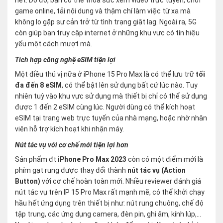
hết. Do đó, bạn có thể thỏa sức xem video trực tuyến, chơi
game online, tải nội dung và thậm chí làm việc từ xa mà
không lo gặp sự cản trở từ tình trạng giật lag. Ngoài ra, 5G
còn giúp bạn truy cập internet ở những khu vực có tín hiệu
yếu một cách mượt mà.
Tích hợp công nghệ eSIM tiện lợi
Một điều thú vị nữa ở iPhone 15 Pro Max là có thể lưu trữ
tối
đa đến 8 eSIM
, có thể bật lên sử dụng bất cứ lúc nào. Tuy
nhiên tuỳ vào khu vực sử dụng mà thiết bị chỉ có thể sử dụng
được 1 đến 2 eSIM cùng lúc. Người dùng có thể kích hoạt
eSIM tại trang web trực tuyến của nhà mạng, hoặc nhờ nhân
viên hỗ trợ kích hoạt khi nhận máy.
Nút tác vụ với cơ chế mới tiện lợi hơn
Sản phẩm đt
iPhone Pro Max 2023
còn có một điểm mới là
phím gạt rung được thay đổi thành
nút tác vụ (Action
Button)
với cơ chế hoàn toàn mới. Nhiều reviewer đánh giá
nút tác vụ trên IP 15 Pro Max rất mạnh mẽ, có thể khởi chạy
hầu hết ứng dụng trên thiết bị như: nút rung chuông, chế độ
tập trung, các ứng dụng camera, đèn pin, ghi âm, kính lúp,…