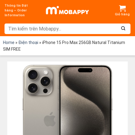
Chuyển
Thông tin Đặt
đến
hàng – Order
Information
nội
dung
Home
»
Điện thoại
»
iPhone 15 Pro Max 256GB Natural Titanium
SIM FREE