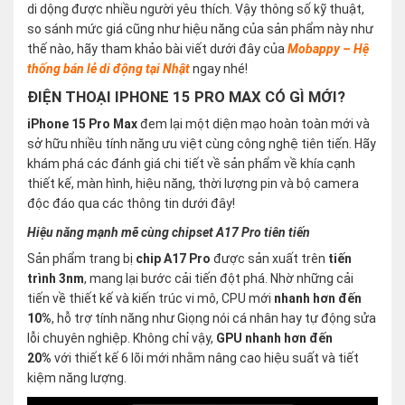
di dộng được nhiều người yêu thích. Vậy thông số kỹ thuật,
so sánh mức giá cũng như hiệu năng của sản phẩm này như
thế nào, hãy tham khảo bài viết dưới đây của
Mobappy – Hệ
thống bán lẻ di động tại Nhật
ngay nhé!
ĐIỆN THOẠI IPHONE 15 PRO MAX CÓ GÌ MỚI?
iPhone 15 Pro Max
đem lại một diện mạo hoàn toàn mới và
sở hữu nhiều tính năng ưu việt cùng công nghệ tiên tiến. Hãy
khám phá các đánh giá chi tiết về sản phẩm về khía cạnh
thiết kế, màn hình, hiệu năng, thời lượng pin và bộ camera
độc đáo qua các thông tin dưới đây!
Hiệu năng mạnh mẽ cùng chipset A17 Pro tiên tiến
Sản phẩm trang bị
chip A17 Pro
được sản xuất trên
tiến
trình 3nm
, mang lại bước cải tiến đột phá. Nhờ những cải
tiến về thiết kế và kiến trúc vi mô, CPU mới
nhanh hơn đến
10%
, hỗ trợ tính năng như Giọng nói cá nhân hay tự động sửa
lỗi chuyên nghiệp. Không chỉ vậy,
GPU nhanh hơn đến
20%
với thiết kế 6 lõi mới nhằm nâng cao hiệu suất và tiết
kiệm năng lượng.