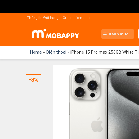
Chuyển
đến
Thông tin Đặt hàng – Order Information
nội
dung
Danh mục
Home
»
Điện thoại
»
iPhone 15 Pro max 256GB White T
-3%