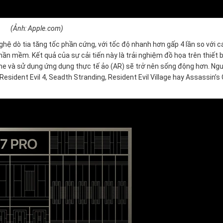
(Ảnh: Apple.com)
hệ dò tia tăng tốc phần cứng, với tốc độ nhanh hơn gấp 4 lần so với c
ần mềm. Kết quả của sự cải tiến này là trải nghiệm đồ họa trên thiết b
me và sử dụng ứng dụng thực tế ảo (AR) sẽ trở nên sống động hơn. Ng
sident Evil 4, Seadth Stranding, Resident Evil Village hay Assassin’s