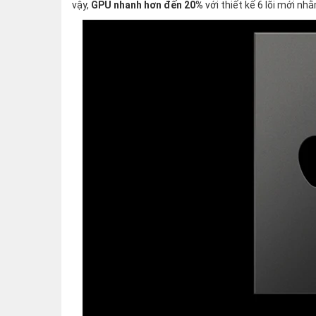
vậy,
GPU nhanh hơn đến 20%
với thiết kế 6 lõi mới nh