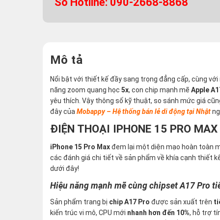
Số Hotline: 090-2668-8868
Mô tả
Nổi bật với thiết kế đầy sang trọng đẳng cấp, cùng vớ
năng zoom quang học
5x
, con chip mạnh mẽ
Apple A1
yêu thích. Vậy thông số kỹ thuật, so sánh mức giá cũ
đây của
Mobappy – Hệ thống bán lẻ di động tại Nhật
ng
ĐIỆN THOẠI IPHONE 15 PRO MAX 
iPhone 15 Pro Max
đem lại một diện mạo hoàn toàn mớ
các đánh giá chi tiết về sản phẩm về khía cạnh thiết k
dưới đây!
Hiệu năng mạnh mẽ cùng chipset A17 Pro ti
Sản phẩm trang bị
chip A17 Pro
được sản xuất trên
t
kiến trúc vi mô, CPU mới
nhanh hơn đến 10%
, hỗ trợ 