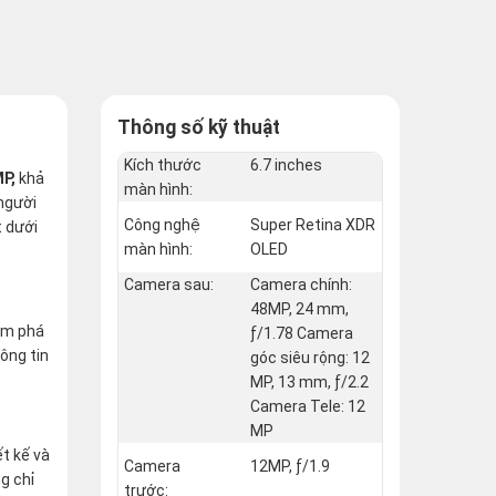
Thông số kỹ thuật
Kích thước
6.7 inches
MP,
khả
màn hình:
 người
Công nghệ
Super Retina XDR
t dưới
màn hình:
OLED
Camera sau:
Camera chính:
48MP, 24 mm,
hám phá
ƒ/1.78 Camera
ông tin
góc siêu rộng: 12
MP, 13 mm, ƒ/2.2
Camera Tele: 12
MP
ết kế và
Camera
12MP, ƒ/1.9
g chỉ
trước: