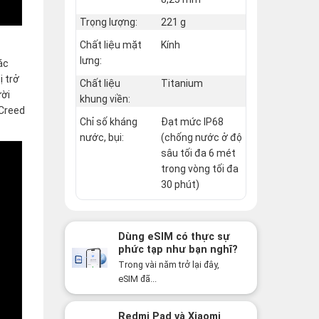
Trọng lượng:
221 g
Chất liệu mặt
Kính
lưng:
ác
ị trở
Chất liệu
Titanium
ười
khung viền:
 Creed
Chỉ số kháng
Đạt mức IP68
nước, bụi:
(chống nước ở độ
sâu tối đa 6 mét
trong vòng tối đa
30 phút)
Dùng eSIM có thực sự
phức tạp như bạn nghĩ?
Sự thật có thể khiến
Trong vài năm trở lại đây,
bạn bất ngờ!
eSIM đã...
Redmi Pad và Xiaomi