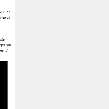
ng xung
game và
 vẫn
maps mà
ện lợi