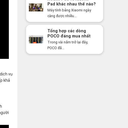
Pad khác nhau thế nào?
Nên mua dòng nào năm
Máy tính bảng Xiaomi ngày
2026?
càng được nhiều...
Tổng hợp các dòng
POCO đáng mua nhất
năm 2026: Hiệu năng
Trong vài năm trở lại đây,
mạnh, giá cực tốt
POCO đã...
dịch vụ
ấp khả
nh
người