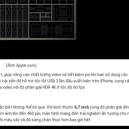
(Ảnh: Apple.com)
, giúp nâng cao chất lượng video và tiết kiệm pin khi bạn sử dụng các 
 cải tiến để hỗ trợ tốc độ USB 3 lần đầu xuất hiện trên iPhone, cung c
 video với độ phân giải HDR 4K ở tốc độ 60 fps.
c biệt không thể bỏ qua. Với kích thước
6,7 inch
cùng độ phân giải đỉ
ểm ảnh lên đến 460 ppi, màn hình mang đến trải nghiệm ấn tượng cho 
thị màu sắc và độ sáng chân thực hơn bao giờ hết.