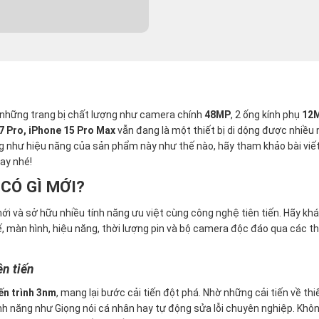
i những trang bị chất lượng như camera chính
48MP
, 2 ống kính phụ
12
7 Pro,
iPhone 15 Pro Max
vẫn đang là một thiết bị di dộng được nhiều
ng như hiệu năng của sản phẩm này như thế nào, hãy tham khảo bài viế
ay nhé!
CÓ GÌ MỚI?
i và sở hữu nhiều tính năng ưu việt cùng công nghệ tiên tiến. Hãy k
ế, màn hình, hiệu năng, thời lượng pin và bộ camera độc đáo qua các th
ên tiến
iến trình 3nm
, mang lại bước cải tiến đột phá. Nhờ những cải tiến về thi
tính năng như Giọng nói cá nhân hay tự động sửa lỗi chuyên nghiệp. Khôn