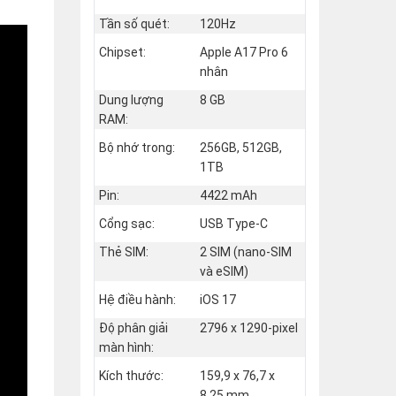
Tần số quét:
120Hz
Chipset:
Apple A17 Pro 6
nhân
Dung lượng
8 GB
RAM:
Bộ nhớ trong:
256GB, 512GB,
1TB
Pin:
4422 mAh
Cổng sạc:
USB Type-C
Thẻ SIM:
2 SIM (nano‑SIM
và eSIM)
Hệ điều hành:
iOS 17
Độ phân giải
2796 x 1290-pixel
màn hình:
Kích thước:
159,9 x 76,7 x
8,25 mm