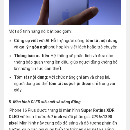
Một số tính năng nổi bật bao gồm:
Công cụ viết với AI
: Hỗ trợ người dùng
tóm tắt nội dung
và
gợi ý ngôn ngữ
phù hợp khi viết lách hoặc trò chuyện.
Thông báo ưu tiên
: Hệ thống sẽ phân tích và đưa các
thông báo quan trọng lên đầu, giúp người dùng không bỏ
lỡ những tin tức cần thiết.
Tóm tắt nội dung
: Với chức năng ghi âm và chép lại,
người dùng có thể
tóm tắt cuộc hội thoại
chỉ trong vài
giây​
5. Màn hình OLED siêu nét và sống động
iPhone 16 Plus được trang bị màn hình
Super Retina XDR
OLED
với kích thước
6.7 inch
và độ phân giải
2796×1290
pixel
. Màn hình này cung cấp độ sáng và độ tương phản ấn
tượng, giúp các nội dung hiển thị trở nên sắc nét và sống