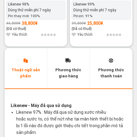
Likenew 98%
Likenew 99%
Dùng thử miễn phí 7 ngày
Dùng thử miễn phí 7 ngày
Pin thay mới:
100%
Pinzin:
91%
38,800
¥
25,800
¥
46,800
¥
39,800
¥
Giá
Giá
Giá
Giá
gốc
hiện
gốc
hiện
(Đã có thuế)
(Đã có thuế)
là:
tại
là:
tại
46,800¥.
là:
39,800¥.
là:
Yêu thích
Yêu thích
38,800¥.
25,800¥.
Thuật ngữ sản
Phương thức
Phương thức
phẩm
giao hàng
thanh toán
Các thuật ngữ sản phẩm Likenew - Brandnew
Likenew
- Máy đã qua sử dụng
Likenew 97% : Máy đã qua sử dụng xước nhiều
hoặc xước to, có thể nứt nhẹ tại màn hình thiết bị hoặc
bị 1 lỗi nào đó được giới thiệu chi tiết trong phần mô tả
sản phẩm.