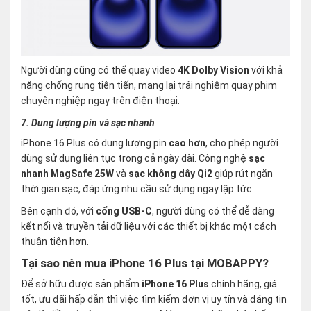
Người dùng cũng có thể quay video
4K Dolby Vision
với khả
năng chống rung tiên tiến, mang lại trải nghiệm quay phim
chuyên nghiệp ngay trên điện thoại.
7. Dung lượng pin và sạc nhanh
iPhone 16 Plus có dung lượng pin
cao hơn
, cho phép người
dùng sử dụng liên tục trong cả ngày dài. Công nghệ
sạc
nhanh MagSafe 25W
và
sạc không dây Qi2
giúp rút ngắn
thời gian sạc, đáp ứng nhu cầu sử dụng ngay lập tức.
Bên cạnh đó, với
cổng USB-C
, người dùng có thể dễ dàng
kết nối và truyền tải dữ liệu với các thiết bị khác một cách
thuận tiện hơn​.
Tại sao nên mua iPhone 16 Plus tại MOBAPPY?
Để sở hữu được sản phẩm
iPhone 16 Plus
chính hãng, giá
tốt, ưu đãi hấp dẫn thì việc tìm kiếm đơn vị uy tín và đáng tin