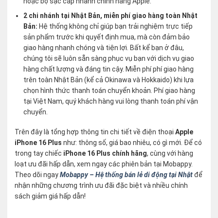
hoặc bộ sạc cáp nhanh chính hãng Apple.
2 chi nhánh tại Nhật Bản, miễn phí giao hàng toàn Nhật
Bản:
Hệ thống không chỉ giúp bạn trải nghiệm trực tiếp
sản phẩm trước khi quyết định mua, mà còn đảm bảo
giao hàng nhanh chóng và tiện lợi. Bất kể bạn ở đâu,
chúng tôi sẽ luôn sẵn sàng phục vụ bạn với dịch vụ giao
hàng chất lượng và đáng tin cậy. Miễn phí phí giao hàng
trên toàn Nhật Bản (kể cả Okinawa và Hokkaido) khi lựa
chọn hình thức thanh toán chuyển khoản. Phí giao hàng
tại Việt Nam, quý khách hàng vui lòng thanh toán phí vận
chuyển.
Trên đây là tổng hợp thông tin chi tiết về điện thoại
Apple
iPhone 16 Plus
như: thông số, giá bao nhiêu, có gì mới. Để có
trong tay chiếc
iPhone 16 Plus chính hãng
, cùng với hàng
loạt ưu đãi hấp dẫn, xem ngay các phiên bản tại Mobappy.
Theo dõi ngay
Mobappy – Hệ thống bán lẻ di động tại Nhật
để
nhận những chương trình ưu đãi đặc biệt và nhiều chính
sách giảm giá hấp dẫn!