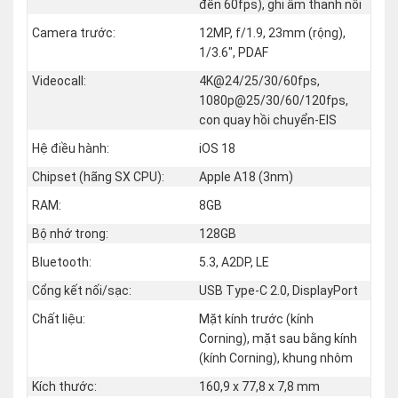
đến 60fps), ghi âm thanh nổi
Camera trước:
12MP, f/1.9, 23mm (rộng),
1/3.6", PDAF
Videocall:
4K@24/25/30/60fps,
1080p@25/30/60/120fps,
con quay hồi chuyển-EIS
Hệ điều hành:
iOS 18
Chipset (hãng SX CPU):
Apple A18 (3nm)
RAM:
8GB
Bộ nhớ trong:
128GB
Bluetooth:
5.3, A2DP, LE
Cổng kết nối/sạc:
USB Type-C 2.0, DisplayPort
Chất liệu:
Mặt kính trước (kính
Corning), mặt sau bằng kính
(kính Corning), khung nhôm
Kích thước:
160,9 x 77,8 x 7,8 mm