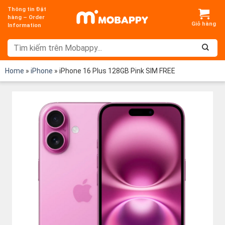
Chuyển
Thông tin Đặt
đến
hàng – Order
Information
nội
dung
Home
»
iPhone
»
iPhone 16 Plus 128GB Pink SIM FREE