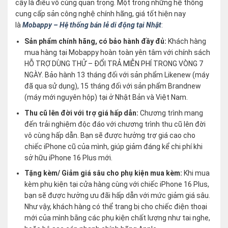
cậy là điều vô cùng quan trọng. Một trong những hệ thống
cung cấp sản công nghệ chính hãng, giá tốt hiện nay
là
Mobappy – Hệ thống bán lẻ di động tại Nhật
:
Sản phẩm chính hãng, có bảo hành đầy đủ:
Khách hàng
mua hàng tại Mobappy hoàn toàn yên tâm với chính sách
HỖ TRỢ DÙNG THỬ – ĐỔI TRẢ MIỄN PHÍ TRONG VÒNG 7
NGÀY. Bảo hành 13 tháng đối với sản phẩm Likenew (máy
đã qua sử dụng), 15 tháng đối với sản phẩm Brandnew
(máy mới nguyên hộp) tại ở Nhật Bản và Việt Nam.
Thu cũ lên đời với trợ giá hấp dẫn:
Chương trình mang
đến trải nghiệm độc đáo với chương trình thu cũ lên đời
vô cùng hấp dẫn. Bạn sẽ được hưởng trợ giá cao cho
chiếc iPhone cũ của mình, giúp giảm đáng kể chi phí khi
sở hữu iPhone 16 Plus mới.
Tặng kèm/ Giảm giá sâu cho phụ kiện mua kèm:
Khi mua
kèm phụ kiện tại cửa hàng cùng với chiếc iPhone 16 Plus,
bạn sẽ được hưởng ưu đãi hấp dẫn với mức giảm giá sâu.
Như vậy, khách hàng có thể trang bị cho chiếc điện thoại
mới của mình bằng các phụ kiện chất lượng như tai nghe,