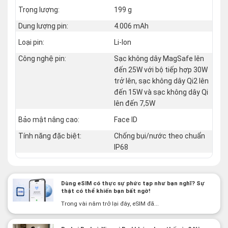
Trọng lượng:
199 g
Dung lượng pin:
4.006 mAh
Loại pin:
Li-Ion
Công nghệ pin:
Sạc không dây MagSafe lên
đến 25W với bộ tiếp hợp 30W
trở lên, sạc không dây Qi2 lên
đến 15W và sạc không dây Qi
lên đến 7,5W
Bảo mật nâng cao:
Face ID
Tính năng đặc biệt:
Chống bụi/nước theo chuẩn
IP68
Dùng eSIM có thực sự phức tạp như bạn nghĩ? Sự
thật có thể khiến bạn bất ngờ!
Trong vài năm trở lại đây, eSIM đã...