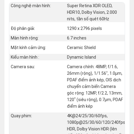
Công nghệ màn hình:
Super Retina XDR OLED,
HDR10, Dolby Vision, 2.000
nits, tần số quét 60Hz
Độ phân giải:
1290 x 2796 pixels
Màn hình rộng:
6.7 inches
Mặt kính cảm ứng:
Ceramic Shield
Kiểu màn hình :
Dynamic Island
Camera sau:
Camera chính: 48MP, f/1.6,
26mm (rộng), 1/1.56", 1.0µm,
PDAF điểm ảnh kép, OIS dịch
chuyển cảm biến Camera
góc rộng: 12MP, f/2.2, 13mm,
120˚ (siêu rộng), 0.7µm, PDAF
điểm ảnh kép
Quay phim:
4K@24/25/30/60fps,
1080p@25/30/60/120/240fps,
HDR, Dolby Vision HDR (lên