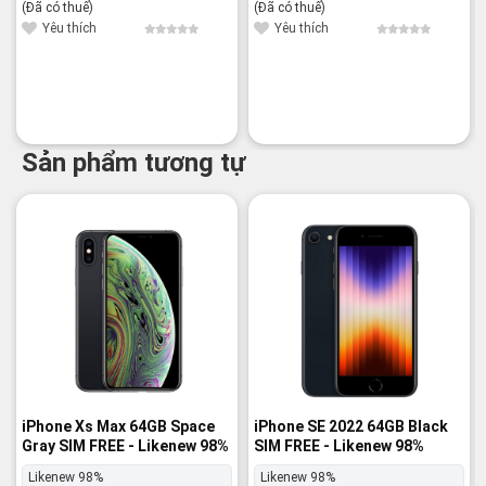
gốc
hiện
(Đã có thuế)
(Đã có thuế)
là:
tại
29,800¥.
là:
Yêu thích
Yêu thích
28,800¥.
Sản phẩm tương tự
-22%
-21%
iPhone Xs Max 64GB Space
iPhone SE 2022 64GB Black
Gray SIM FREE - Likenew 98%
SIM FREE - Likenew 98%
Likenew 98%
Likenew 98%