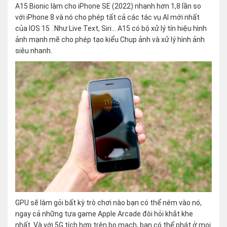
A15 Bionic làm cho iPhone SE (2022) nhanh hơn 1,8 lần so
với iPhone 8 và nó cho phép tất cả các tác vụ AI mới nhất
của IOS 15 . Như Live Text, Siri… A15 có bộ xử lý tín hiệu hình
ảnh mạnh mẽ cho phép tạo kiểu Chụp ảnh và xử lý hình ảnh
siêu nhanh.
GPU sẽ làm gỏi bất kỳ trò chơi nào bạn có thể ném vào nó,
ngay cả những tựa game Apple Arcade đòi hỏi khắt khe
nhất. Và với 5G tích hợp trên bo mạch, bạn có thể phát ở mọi