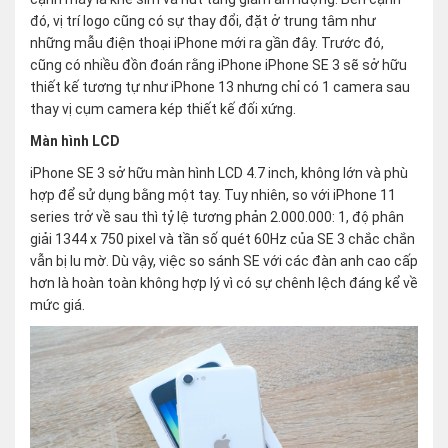
đó, vị trí logo cũng có sự thay đổi, đặt ở trung tâm như
những mẫu điện thoại iPhone mới ra gần đây. Trước đó,
cũng có nhiều đồn đoán rằng iPhone iPhone SE 3 sẽ sở hữu
thiết kế tương tự như iPhone 13 nhưng chỉ có 1 camera sau
thay vị cụm camera kép thiết kế đối xứng.
Màn hình LCD
iPhone SE 3 sở hữu màn hình LCD 4.7 inch, không lớn và phù
hợp để sử dụng bằng một tay. Tuy nhiên, so với iPhone 11
series trở về sau thì tỷ lệ tương phản 2.000.000: 1, độ phân
giải 1344 x 750 pixel và tần số quét 60Hz của SE 3 chắc chắn
vẫn bị lu mờ. Dù vậy, việc so sánh SE với các đàn anh cao cấp
hơn là hoàn toàn không hợp lý vì có sự chênh lệch đáng kể về
mức giá.