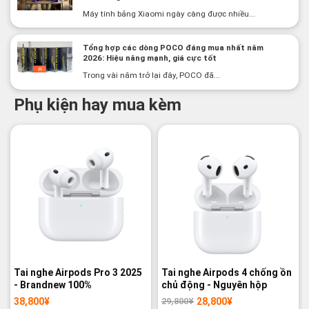
Máy tính bảng Xiaomi ngày càng được nhiều...
Tổng hợp các dòng POCO đáng mua nhất năm
2026: Hiệu năng mạnh, giá cực tốt
Trong vài năm trở lại đây, POCO đã...
Phụ kiện hay mua kèm
-3%
Tai nghe Airpods Pro 3 2025
Tai nghe Airpods 4 chống ồn
- Brandnew 100%
chủ động - Nguyên hộp
38,800
¥
28,800
¥
29,800
¥
Giá
Giá