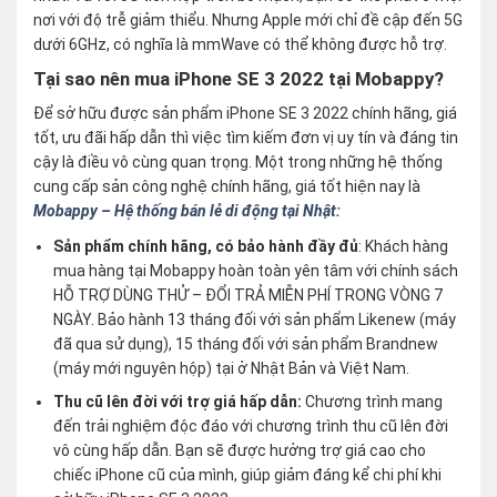
nơi với độ trễ giảm thiểu. Nhưng Apple mới chỉ đề cập đến 5G
dưới 6GHz, có nghĩa là mmWave có thể không được hỗ trợ.
Tại sao nên mua iPhone SE 3 2022 tại Mobappy?
Để sở hữu được sản phẩm iPhone SE 3 2022 chính hãng, giá
tốt, ưu đãi hấp dẫn thì việc tìm kiếm đơn vị uy tín và đáng tin
cậy là điều vô cùng quan trọng. Một trong những hệ thống
cung cấp sản công nghệ chính hãng, giá tốt hiện nay là
Mobappy – Hệ thống bán lẻ di động tại Nhật:
Sản phẩm chính hãng, có bảo hành đầy đủ
: Khách hàng
mua hàng tại Mobappy hoàn toàn yên tâm với chính sách
HỖ TRỢ DÙNG THỬ – ĐỔI TRẢ MIỄN PHÍ TRONG VÒNG 7
NGÀY. Bảo hành 13 tháng đối với sản phẩm Likenew (máy
đã qua sử dụng), 15 tháng đối với sản phẩm Brandnew
(máy mới nguyên hộp) tại ở Nhật Bản và Việt Nam.
Thu cũ lên đời với trợ giá hấp dẫn:
Chương trình mang
đến trải nghiệm độc đáo với chương trình thu cũ lên đời
vô cùng hấp dẫn. Bạn sẽ được hưởng trợ giá cao cho
chiếc iPhone cũ của mình, giúp giảm đáng kể chi phí khi