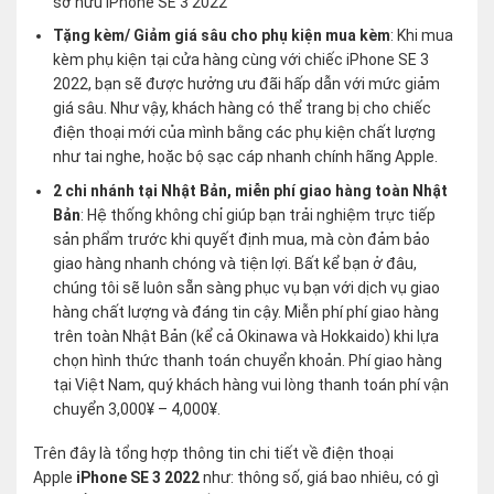
sở hữu iPhone SE 3 2022
Tặng kèm/ Giảm giá sâu cho phụ kiện mua kèm
: Khi mua
kèm phụ kiện tại cửa hàng cùng với chiếc iPhone SE 3
2022, bạn sẽ được hưởng ưu đãi hấp dẫn với mức giảm
giá sâu. Như vậy, khách hàng có thể trang bị cho chiếc
điện thoại mới của mình bằng các phụ kiện chất lượng
như tai nghe, hoặc bộ sạc cáp nhanh chính hãng Apple.
2 chi nhánh tại Nhật Bản, miễn phí giao hàng toàn Nhật
Bản
: Hệ thống không chỉ giúp bạn trải nghiệm trực tiếp
sản phẩm trước khi quyết định mua, mà còn đảm bảo
giao hàng nhanh chóng và tiện lợi. Bất kể bạn ở đâu,
chúng tôi sẽ luôn sẵn sàng phục vụ bạn với dịch vụ giao
hàng chất lượng và đáng tin cậy. Miễn phí phí giao hàng
trên toàn Nhật Bản (kể cả Okinawa và Hokkaido) khi lựa
chọn hình thức thanh toán chuyển khoản. Phí giao hàng
tại Việt Nam, quý khách hàng vui lòng thanh toán phí vận
chuyển 3,000¥ – 4,000¥.
Trên đây là tổng hợp thông tin chi tiết về điện thoại
Apple
iPhone SE 3 2022
như: thông số, giá bao nhiêu, có gì