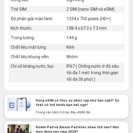
Thẻ SIM:
2 SIM (nano‑SIM và eSIM)
Độ phân giải màn hình:
1334 x 750 pixels (HD+)
Kích thước:
138.4 x 67.3 x 7.3 mm
Trọng lượng:
144 g
Chất liệu mặt lưng:
Kính
Chất liệu khung viền:
Nhôm
Chỉ số kháng nước, bụi:
IP67 ( Chống nước ở độ sâu
tối đa 1 mét trong thời gian
tối đa 30 phút )
Dùng eSIM có thực sự phức tạp như bạn nghĩ? Sự
thật có thể khiến bạn bất ngờ!
Trong vài năm trở lại đây, eSIM đã...
Redmi Pad và Xiaomi Pad khác nhau thế nào? Nên
mua dòng nào năm 2026?