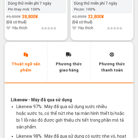
Dùng thử miễn phí 7 ngày
Dùng thử miễn phí 7 ngày
Pin thay mới:
100%
Pinzin:
100%
38,800
¥
33,800
¥
49,800
¥
42,800
¥
Giá
Giá
Giá
Giá
gốc
hiện
gốc
hiện
(Đã có thuế)
(Đã có thuế)
là:
tại
là:
tại
49,800¥.
là:
42,800¥.
là:
Yêu thích
Yêu thích
38,800¥.
33,800¥.
Thuật ngữ sản
Phương thức
Phương thức
phẩm
giao hàng
thanh toán
Các thuật ngữ sản phẩm Likenew - Brandnew
Likenew
- Máy đã qua sử dụng
Likenew 97% : Máy đã qua sử dụng xước nhiều
hoặc xước to, có thể nứt nhẹ tại màn hình thiết bị hoặc
bị 1 lỗi nào đó được giới thiệu chi tiết trong phần mô tả
sản phẩm.
Likenew 98% : Máy đã qua sử dụng có xước nhẹ vỏ, hoạt