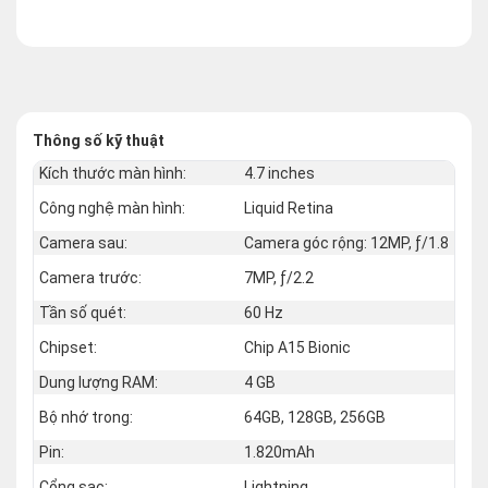
Thông số kỹ thuật
Kích thước màn hình:
4.7 inches
Công nghệ màn hình:
Liquid Retina
Camera sau:
Camera góc rộng: 12MP, ƒ/1.8
Camera trước:
7MP, ƒ/2.2
Tần số quét:
60 Hz
Chipset:
Chip A15 Bionic
Dung lượng RAM:
4 GB
Bộ nhớ trong:
64GB, 128GB, 256GB
Pin:
1.820mAh
Cổng sạc:
Lightning