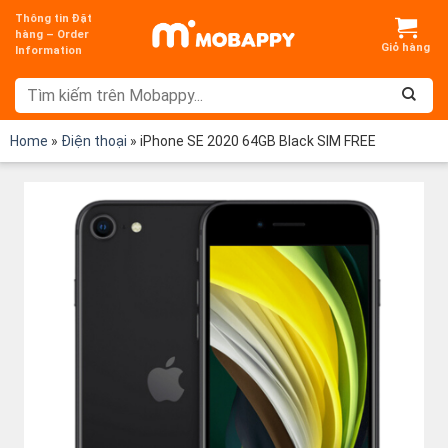
Chuyển
Thông tin Đặt
đến
hàng – Order
Information
nội
dung
Home
»
Điện thoại
»
iPhone SE 2020 64GB Black SIM FREE