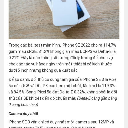
Trong các bài test màn hình, iPhone SE 2022 cho ra 114.7%
gam màu sRGB, 81.2% không gian màu DCI-P3 và Delta-E là
0.21%. Đây là các thông số tương đối lý tưởng để phục vụ
cho các tác vụ hàng ngày trên một thiết bị có kích thước
dưới 5 inch nhưng không quá xuất sắc.
Để so sánh, đối thủ có cùng tầm giá của iPhone SE 3 là Pixel
5a có sRGB và DCI-P3 cao hơn một chút, lần lượt là 119.3%
và 84.5%. Song, Pixel 5a đạt Delta-E 0.32%, không phải là đối
thủ của SE khi xét đến độ chuẩn màu
(Delta-E càng gần bằng
0 càng hoàn hảo).
Camera duy nhất
iPhone SE 3 vẫn chỉ có duy nhất một camera sau 12MP và