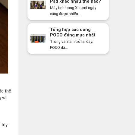
Pad khác nhau thế nào?
Nên mua dòng nào năm
Máy tính bảng Xiaomi ngày
2026?
càng được nhiều...
Tổng hợp các dòng
POCO đáng mua nhất
năm 2026: Hiệu năng
Trong vài năm trở lại đây,
mạnh, giá cực tốt
POCO đã...
ác thế
g và
 tùy