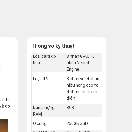
Thông số kỹ thuật
Loại card đồ
8 nhân GPU, 16
họa:
nhân Neural
i
Engine
Loại CPU:
8 nhân với 4 nhân
hiệu năng cao và
4 nhân tiết kiệm
điện
0 nits
 và đỏ
Dung lượng
8GB
RAM:
Ổ cứng:
256GB SSD