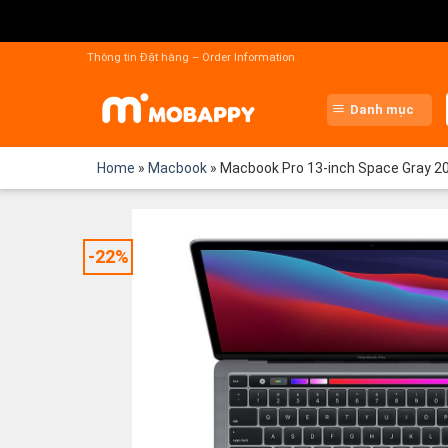
Chuyển
đến
Thông tin Đặt hàng – Order Information
nội
dung
Danh mục
Home
»
Macbook
»
Macbook Pro 13-inch Space Gray 
-22%