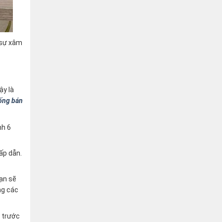
 sự xâm
ậy là
ống bán
nh 6
ấp dẫn.
bạn sẽ
ng các
m trước