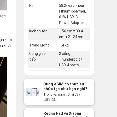
Pin:
58.2-watt-hour
lithium-polymer,
được
61W USB-C
Power Adapter
Kích thước:
1.56 cm x 30.41
cm x 21.24 cm
ạn khởi
Trọng lượng:
1.4 kg
ạn khởi
Cổng giao
2 cổng
tiếp:
Thunderbolt /
USB 4 ports
Dùng eSIM có thực sự
phức tạp như bạn nghĩ?
Sự thật có thể khiến
Trong vài năm trở lại đây,
bạn bất ngờ!
eSIM đã...
Redmi Pad và Xiaomi