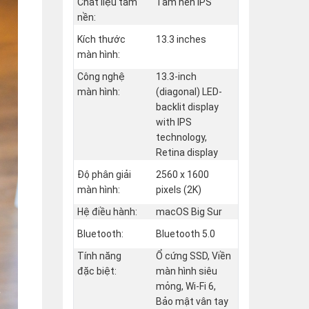
Chất liệu tấm
Tấm nền IPS
nền:
Kích thước
13.3 inches
màn hình:
Công nghệ
13.3-inch
màn hình:
(diagonal) LED-
backlit display
with IPS
technology,
Retina display
Độ phân giải
2560 x 1600
màn hình:
pixels (2K)
Hệ điều hành:
macOS Big Sur
Bluetooth:
Bluetooth 5.0
Tính năng
Ổ cứng SSD, Viền
đặc biệt:
màn hình siêu
mỏng, Wi-Fi 6,
Bảo mật vân tay