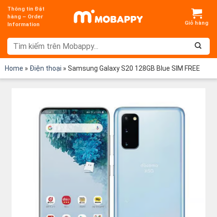
Chuyển
Thông tin Đặt
đến
hàng – Order
Information
nội
dung
Home
»
Điện thoại
»
Samsung Galaxy S20 128GB Blue SIM FREE