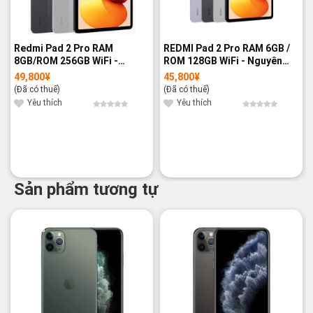
Redmi Pad 2 Pro RAM
REDMI Pad 2 Pro RAM 6GB /
8GB/ROM 256GB WiFi -
ROM 128GB WiFi - Nguyên
Nguyên hộp
hộp
49,800
¥
45,800
¥
(Đã có thuế)
(Đã có thuế)
Yêu thích
Yêu thích
Sản phẩm tương tự
-12%
-23%