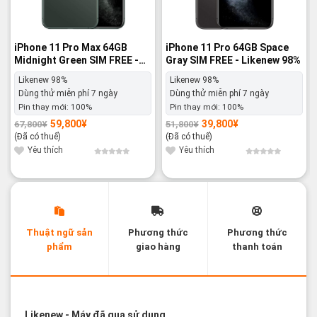
iPhone 11 Pro Max 64GB
iPhone 11 Pro 64GB Space
Midnight Green SIM FREE -
Gray SIM FREE - Likenew 98%
Likenew 98%
Likenew 98%
Likenew 98%
Dùng thử miễn phí 7 ngày
Dùng thử miễn phí 7 ngày
Pin thay mới:
100%
Pin thay mới:
100%
59,800
¥
39,800
¥
67,800
¥
51,800
¥
Giá
Giá
Giá
Giá
gốc
hiện
gốc
hiện
(Đã có thuế)
(Đã có thuế)
là:
tại
là:
tại
67,800¥.
là:
51,800¥.
là:
Yêu thích
Yêu thích
59,800¥.
39,800¥.
Thuật ngữ sản
Phương thức
Phương thức
phẩm
giao hàng
thanh toán
Các thuật ngữ sản phẩm Likenew - Brandnew
Likenew
- Máy đã qua sử dụng