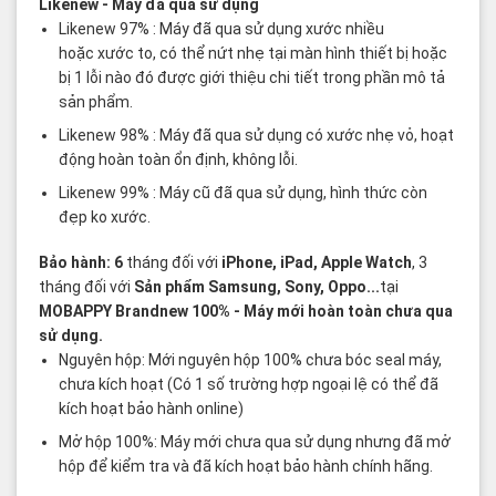
Likenew
- Máy đã qua sử dụng
Likenew 97% : Máy đã qua sử dụng xước nhiều
hoặc xước to, có thể nứt nhẹ tại màn hình thiết bị hoặc
bị 1 lỗi nào đó được giới thiệu chi tiết trong phần mô tả
sản phẩm.
Likenew 98% : Máy đã qua sử dụng có xước nhẹ vỏ, hoạt
động hoàn toàn ổn định, không lỗi.
Likenew 99% : Máy cũ đã qua sử dụng, hình thức còn
đẹp ko xước.
Bảo hành: 6
tháng đối với
iPhone, iPad, Apple Watch
, 3
tháng đối với
Sản phẩm Samsung, Sony, Oppo...
tại
MOBAPPY
Brandnew 100%
- Máy mới hoàn toàn chưa qua
sử dụng.
Nguyên hộp: Mới nguyên hộp 100% chưa bóc seal máy,
chưa kích hoạt (Có 1 số trường hợp ngoại lệ có thể đã
kích hoạt bảo hành online)
Mở hộp 100%: Máy mới chưa qua sử dụng nhưng đã mở
hộp để kiểm tra và đã kích hoạt bảo hành chính hãng.