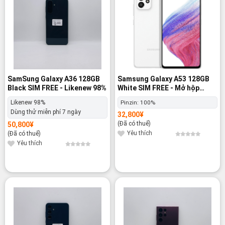
SamSung Galaxy A36 128GB
Samsung Galaxy A53 128GB
Black SIM FREE - Likenew 98%
White SIM FREE - Mở hộp
100%
Likenew 98%
Pinzin:
100%
Dùng thử miễn phí 7 ngày
32,800
¥
(Đã có thuế)
50,800
¥
Yêu thích
(Đã có thuế)
Yêu thích