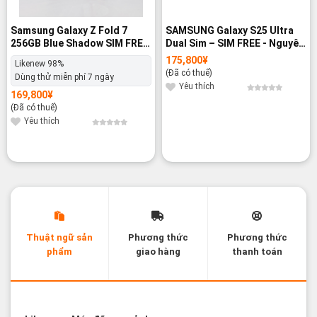
Samsung Galaxy Z Fold 7
SAMSUNG Galaxy S25 Ultra
256GB Blue Shadow SIM FREE
Dual Sim – SIM FREE - Nguyên
- Likenew 98%
hộp
175,800
¥
Likenew 98%
(Đã có thuế)
Dùng thử miễn phí 7 ngày
Yêu thích
169,800
¥
(Đã có thuế)
Yêu thích
Thuật ngữ sản
Phương thức
Phương thức
phẩm
giao hàng
thanh toán
Các thuật ngữ sản phẩm Likenew - Brandnew