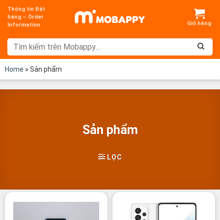
Chuyển
Thông tin Đặt
đến
hàng – Order
Information
nội
dung
Home
»
Sản phẩm
Sản phẩm
LỌC