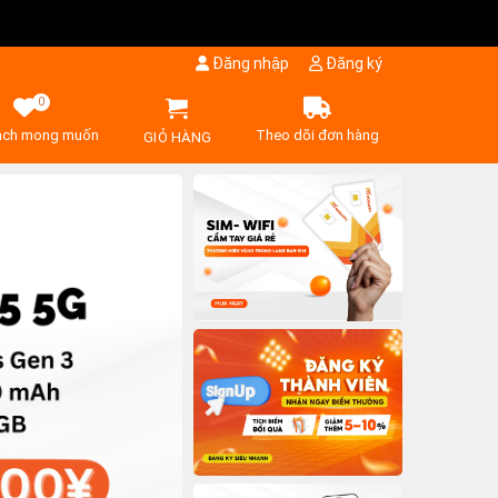
Đăng nhập
Đăng ký
0
ách mong muốn
Theo dõi đơn hàng
GIỎ HÀNG