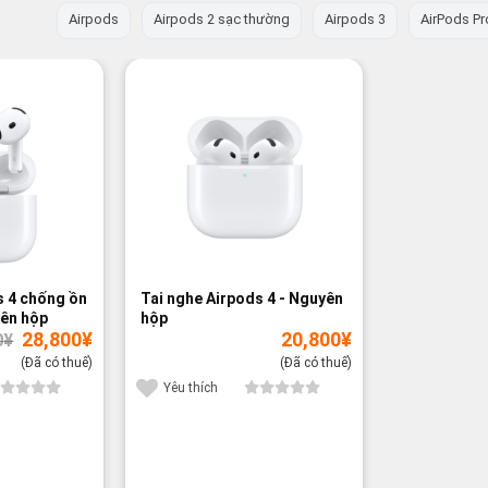
Airpods
Airpods 2 sạc thường
Airpods 3
AirPods Pr
s 4 chống ồn
Tai nghe Airpods 4 - Nguyên
yên hộp
hộp
Giá
Giá
28,800
¥
20,800
¥
0
¥
gốc
hiện
là:
tại
(Đã có thuế)
(Đã có thuế)
29,800¥.
là:
28,800¥.
Yêu thích