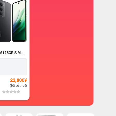
M128GB SIM
dnew 100%
22,800
¥
(Đã có thuế)