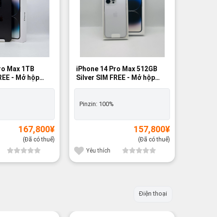
ro Max 1TB
iPhone 14 Pro Max 512GB
iPhone 
REE - Mở hộp
Silver SIM FREE - Mở hộp
Black S
100%
98%
Likene
Pinzin:
100%
Dùng th
Pinzin:
167,800
¥
157,800
¥
(Đã có thuế)
(Đã có thuế)
Yêu thích
Yêu t
Điện thoại