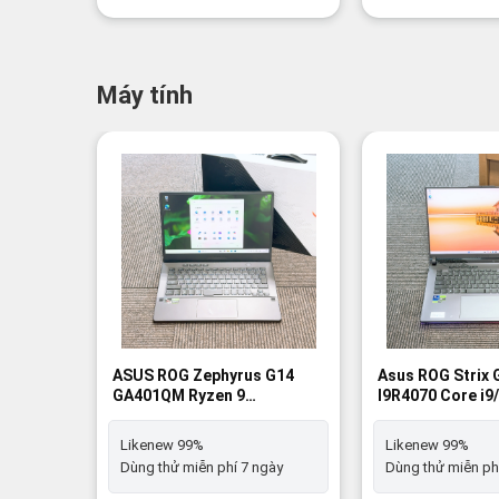
Máy tính
ASUS ROG Zephyrus G14
Asus ROG Strix 
GA401QM Ryzen 9
I9R4070 Core i
5900HS/RAM 32GB/ ROM
32GB/ROM 1TB 
1TB SSD/RTX 3060/14inch -
eForce RTX 407
Likenew 99%
Likenew 99%
Likenew 99%
11 Home - Like
Dùng thử miễn phí 7 ngày
Dùng thử miễn ph