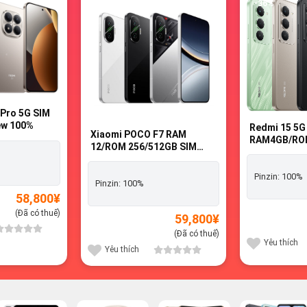
-3%
-36%
 Pro 5G SIM
ew 100%
Redmi 15 5G
Xiaomi POCO F7 RAM
RAM4GB/RO
12/ROM 256/512GB SIM
FREE - Bran
FREE - Brandnew 100%
Pinzin:
100%
Pinzin:
100%
58,800
¥
(Đã có thuế)
59,800
¥
(Đã có thuế)
Yêu thích
Yêu thích