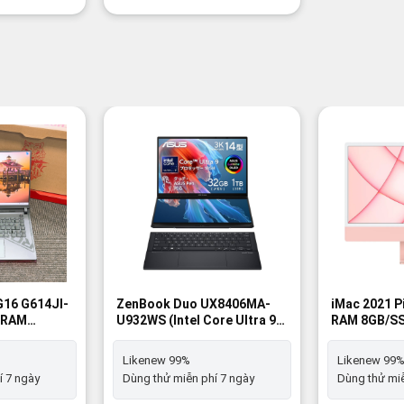
-19%
-11%
G16 G614JI-
ZenBook Duo UX8406MA-
iMac 2021 P
9/RAM
U932WS (Intel Core Ultra 9
RAM 8GB/SS
SSD/G
/RAM 32GB /SSD1TB/Win 11
Likenew 99
0/Windows
Home) - Likenew 99%
Likenew 99%
Likenew 99
new 99%
í 7 ngày
Dùng thử miễn phí 7 ngày
Dùng thử miễ