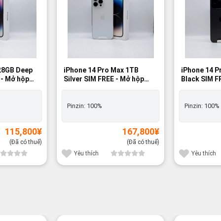
128GB Deep
iPhone 14 Pro Max 1TB
iPhone 14 P
 - Mở hộp
Silver SIM FREE - Mở hộp
Black SIM F
100%
100%
Pinzin:
100%
Pinzin:
100%
115,800
¥
167,800
¥
(Đã có thuế)
(Đã có thuế)
Yêu thích
Yêu thích