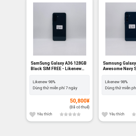
SamSung Galaxy A36 128GB
Samsung Galaxy
Black SIM FREE - Likenew
Awesome Navy S
98%
Likenew 98%
Likenew 98%
Likenew 98%
Dùng thử miễn phí 7 ngày
Dùng thử miễn ph
50,800
¥
(Đã có thuế)
Yêu thích
Yêu thích