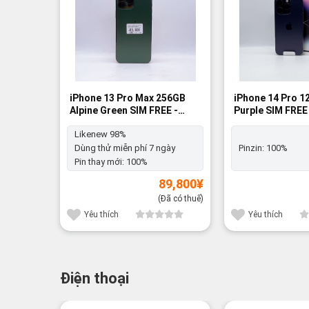
iPhone 13 Pro Max 256GB
iPhone 14 Pro 
Alpine Green SIM FREE -
Purple SIM FREE
Likenew 98%
100%
Likenew 98%
Dùng thử miễn phí 7 ngày
Pinzin:
100%
Pin thay mới:
100%
89,800
¥
(Đã có thuế)
Yêu thích
Yêu thích
Điện thoại