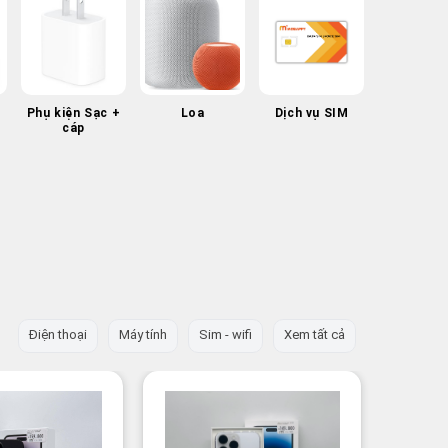
Phụ kiện Sạc +
Loa
Dịch vụ SIM
cáp
Điện thoại
Máy tính
Sim - wifi
Xem tất cả