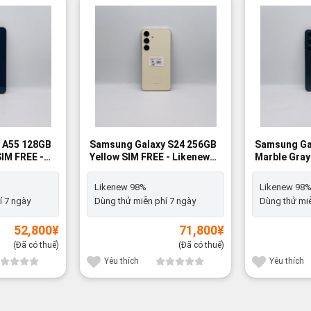
 A55 128GB
Samsung Galaxy S24 256GB
Samsung Ga
IM FREE -
Yellow SIM FREE - Likenew
Marble Gray
98%
Likenew 98
Likenew 98%
Likenew 98
í 7 ngày
Dùng thử miễn phí 7 ngày
Dùng thử miễ
52,800
¥
71,800
¥
(Đã có thuế)
(Đã có thuế)
Yêu thích
Yêu thích