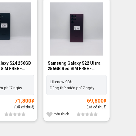
laxy S24 256GB
Samsung Galaxy S22 Ultra
Samsung
 SIM FREE -
256GB Red SIM FREE -
256GB B
%
Likenew 98%
FREE - 
%
Likenew 98%
Likene
n phí 7 ngày
Dùng thử miễn phí 7 ngày
Dùng th
71,800
¥
69,800
¥
(Đã có thuế)
(Đã có thuế)
Yêu thích
Yêu t