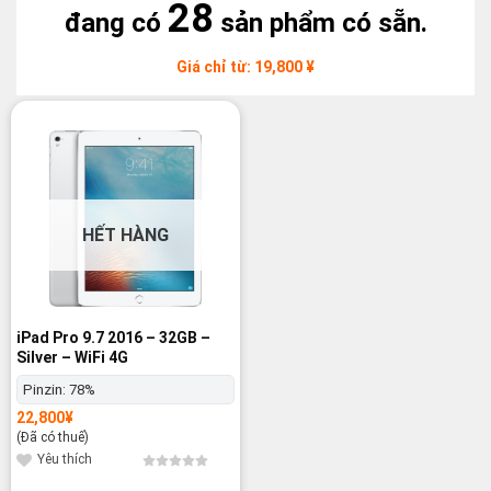
28
đang có
sản phẩm có sẵn.
Giá chỉ từ: 19,800 ¥
HẾT HÀNG
iPad Pro 9.7 2016 – 32GB –
Silver – WiFi 4G
Pinzin:
78%
22,800
¥
(Đã có thuế)
Yêu thích