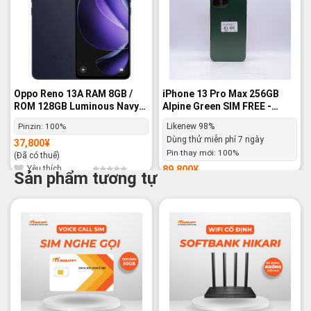
Oppo Reno 13A RAM 8GB /
iPhone 13 Pro Max 256GB
ROM 128GB Luminous Navy
Alpine Green SIM FREE -
SIM FREE - Nguyên hộp
Likenew 98%
Pinzin:
100%
Likenew 98%
Dùng thử miễn phí 7 ngày
37,800
¥
Pin thay mới:
100%
(Đã có thuế)
Yêu thích
89,800
¥
Sản phẩm tương tự
(Đã có thuế)
Yêu thích
-21%