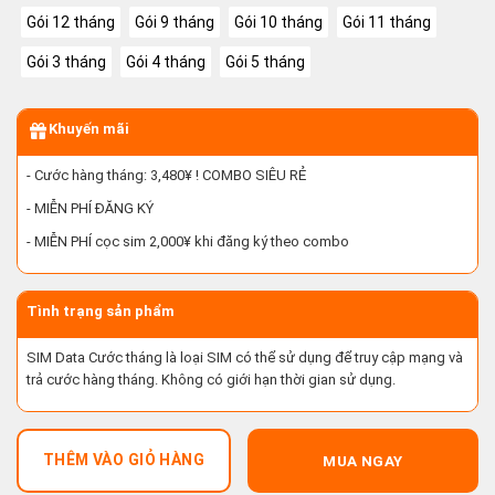
Gói 12 tháng
Gói 9 tháng
Gói 10 tháng
Gói 11 tháng
Gói 3 tháng
Gói 4 tháng
Gói 5 tháng
Khuyến mãi
- Cước hàng tháng: 3,480¥ ! COMBO SIÊU RẺ
- MIỄN PHÍ ĐĂNG KÝ
- MIỄN PHÍ cọc sim 2,000¥ khi đăng ký theo combo
Tình trạng sản phẩm
SIM Data Cước tháng là loại SIM có thể sử dụng để truy cập mạng và
trả cước hàng tháng. Không có giới hạn thời gian sử dụng.
THÊM VÀO GIỎ HÀNG
MUA NGAY