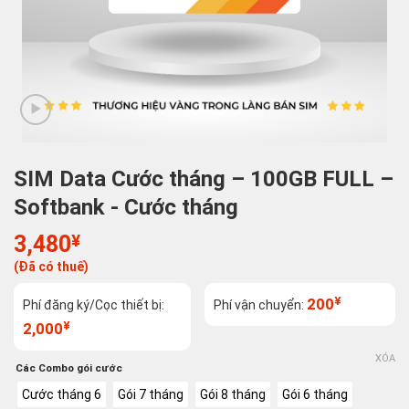
SIM Data Cước tháng – 100GB FULL –
Softbank - Cước tháng
3,480
¥
(Đã có thuế)
¥
200
Phí đăng ký/Cọc thiết bị:
Phí vận chuyển:
¥
2,000
XÓA
Các Combo gói cước
Cước tháng 6
Gói 7 tháng
Gói 8 tháng
Gói 6 tháng