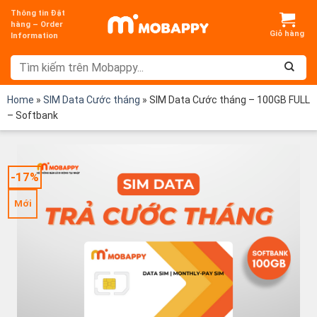
Chuyển
Thông tin Đặt
đến
hàng – Order
Information
nội
dung
Home
»
SIM Data Cước tháng
»
SIM Data Cước tháng – 100GB FULL
– Softbank
-17%
Mới