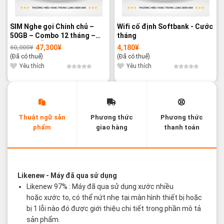
SIM Nghe gọi Chính chủ –
Wifi cố định Softbank - Cước
50GB – Combo 12 tháng –
tháng
GIÁ ƯU ĐÃI
47,300
¥
4,180
¥
60,000
¥
Giá
Giá
gốc
hiện
(Đã có thuế)
(Đã có thuế)
là:
tại
60,000¥.
là:
Yêu thích
Yêu thích
47,300¥.
Thuật ngữ sản
Phương thức
Phương thức
phẩm
giao hàng
thanh toán
Các thuật ngữ sản phẩm Likenew - Brandnew
Likenew
- Máy đã qua sử dụng
Likenew 97% : Máy đã qua sử dụng xước nhiều
hoặc xước to, có thể nứt nhẹ tại màn hình thiết bị hoặc
bị 1 lỗi nào đó được giới thiệu chi tiết trong phần mô tả
sản phẩm.