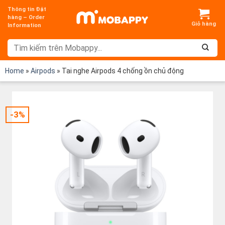
Chuyển
Thông tin Đặt
đến
hàng – Order
Information
nội
dung
Home
»
Airpods
»
Tai nghe Airpods 4 chống ồn chủ động
-3%