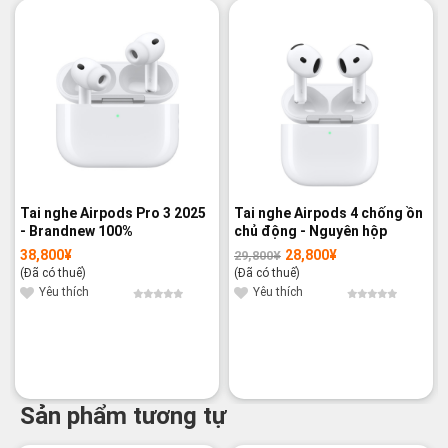
-3%
Tai nghe Airpods Pro 3 2025
Tai nghe Airpods 4 chống ồn
- Brandnew 100%
chủ động - Nguyên hộp
38,800
¥
28,800
¥
29,800
¥
Giá
Giá
gốc
hiện
(Đã có thuế)
(Đã có thuế)
là:
tại
29,800¥.
là:
Yêu thích
Yêu thích
28,800¥.
Sản phẩm tương tự