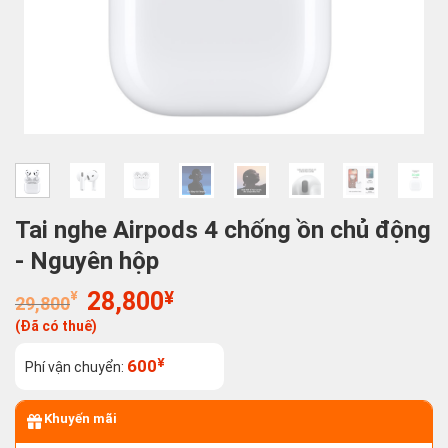
Tai nghe Airpods 4 chống ồn chủ động
- Nguyên hộp
Giá
Giá
¥
28,800
¥
29,800
gốc
hiện
(Đã có thuế)
là:
tại
29,800¥.
là:
¥
600
Phí vận chuyển:
28,800¥.
Khuyến mãi