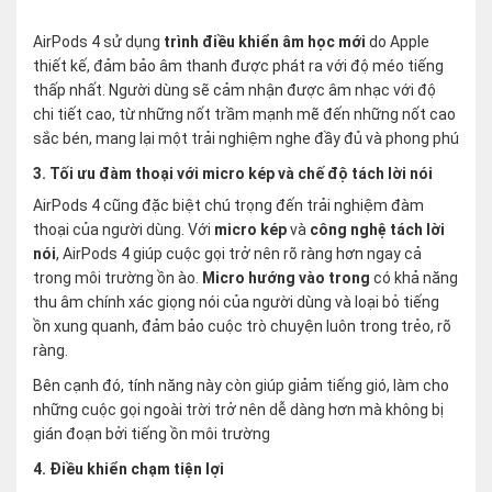
AirPods 4 sử dụng
trình điều khiển âm học mới
do Apple
thiết kế, đảm bảo âm thanh được phát ra với độ méo tiếng
thấp nhất. Người dùng sẽ cảm nhận được âm nhạc với độ
chi tiết cao, từ những nốt trầm mạnh mẽ đến những nốt cao
sắc bén, mang lại một trải nghiệm nghe đầy đủ và phong phú​
3. Tối ưu đàm thoại với micro kép và chế độ tách lời nói
AirPods 4 cũng đặc biệt chú trọng đến trải nghiệm đàm
thoại của người dùng. Với
micro kép
và
công nghệ tách lời
nói
, AirPods 4 giúp cuộc gọi trở nên rõ ràng hơn ngay cả
trong môi trường ồn ào.
Micro hướng vào trong
có khả năng
thu âm chính xác giọng nói của người dùng và loại bỏ tiếng
ồn xung quanh, đảm bảo cuộc trò chuyện luôn trong trẻo, rõ
ràng.
Bên cạnh đó, tính năng này còn giúp giảm tiếng gió, làm cho
những cuộc gọi ngoài trời trở nên dễ dàng hơn mà không bị
gián đoạn bởi tiếng ồn môi trường​
4. Điều khiển chạm tiện lợi