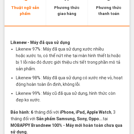
Thuật ngữ sản
Phương thức
Phương thức
phẩm
giao hàng
thanh toán
Các thuật ngữ sản phẩm Likenew - Brandnew
Likenew
- Máy đã qua sử dụng
Likenew 97% : Máy đã qua sử dụng xước nhiều
hoặc xước to, có thể nứt nhẹ tại màn hình thiết bị hoặc
bị 1 lỗi nào đó được giới thiệu chi tiết trong phần mô tả
sản phẩm.
Likenew 98% : Máy đã qua sử dụng có xước nhẹ vỏ, hoạt
động hoàn toàn ổn định, không lỗi.
Likenew 99% : Máy cũ đã qua sử dụng, hình thức còn
đẹp ko xước.
Bảo hành: 6
tháng đối với
iPhone, iPad, Apple Watch
, 3
tháng đối với
Sản phẩm Samsung, Sony, Oppo...
tại
MOBAPPY
Brandnew 100%
- Máy mới hoàn toàn chưa qua
sử dụng.