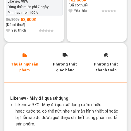
Likenew 98%
(Đã có thuế)
Dùng thử miễn phí 7 ngày
Yêu thích
Pin thay mới:
100%
82,800
¥
86,800
¥
Giá
Giá
gốc
hiện
(Đã có thuế)
là:
tại
86,800¥.
là:
Yêu thích
82,800¥.
Thuật ngữ sản
Phương thức
Phương thức
phẩm
giao hàng
thanh toán
Các thuật ngữ sản phẩm Likenew - Brandnew
Likenew
- Máy đã qua sử dụng
Likenew 97% : Máy đã qua sử dụng xước nhiều
hoặc xước to, có thể nứt nhẹ tại màn hình thiết bị hoặc
bị 1 lỗi nào đó được giới thiệu chi tiết trong phần mô tả
sản phẩm.