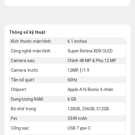
Thông số kỹ thuật
Kích thước màn hình:
6.1 inches
Công nghệ màn hình:
Super Retina XDR OLED
Camera sau:
Chính 48 MP & Phụ 12 MP
Camera trước:
12MP, ƒ/1.9
Tần số quét:
60Hz
Chipset:
Apple A16 Bionic 6 nhân
Dung lượng RAM:
6 GB
Bộ nhớ trong:
128GB, 256GB, 512GB
Pin:
3349 mAh
Cổng sạc:
USB Type-C