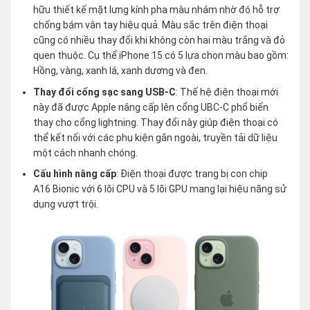
hữu thiết kế mặt lưng kính pha màu nhám nhờ đó hỗ trợ
chống bám vân tay hiệu quả. Màu sắc trên điện thoại
cũng có nhiều thay đổi khi không còn hai màu trắng và đỏ
quen thuộc. Cụ thể iPhone 15 có 5 lựa chọn màu bao gồm:
Hồng, vàng, xanh lá, xanh dương và đen.
Thay đổi cổng sạc sang USB-C
: Thế hệ điện thoại mới
này đã được Apple nâng cấp lên cổng UBC-C phổ biến
thay cho cổng lightning. Thay đổi này giúp điện thoại có
thể kết nối với các phụ kiện gắn ngoài, truyền tải dữ liệu
một cách nhanh chóng.
Cấu hình nâng cấp
: Điện thoại được trang bị con chip
A16 Bionic với 6 lõi CPU và 5 lõi GPU mang lại hiệu năng sử
dụng vượt trội.