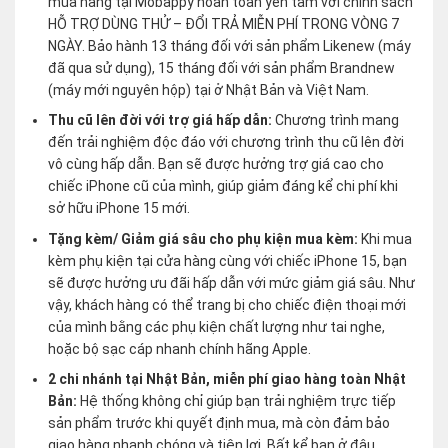
mua hàng tại Mobappy hoàn toàn yên tâm với chính sách
HỖ TRỢ DÙNG THỬ – ĐỔI TRẢ MIỄN PHÍ TRONG VÒNG 7
NGÀY. Bảo hành 13 tháng đối với sản phẩm Likenew (máy
đã qua sử dụng), 15 tháng đối với sản phẩm Brandnew
(máy mới nguyên hộp) tại ở Nhật Bản và Việt Nam.
Thu cũ lên đời với trợ giá hấp dẫn:
Chương trình mang
đến trải nghiệm độc đáo với chương trình thu cũ lên đời
vô cùng hấp dẫn. Bạn sẽ được hưởng trợ giá cao cho
chiếc iPhone cũ của mình, giúp giảm đáng kể chi phí khi
sở hữu iPhone 15 mới.
Tặng kèm/ Giảm giá sâu cho phụ kiện mua kèm:
Khi mua
kèm phụ kiện tại cửa hàng cùng với chiếc iPhone 15, bạn
sẽ được hưởng ưu đãi hấp dẫn với mức giảm giá sâu. Như
vậy, khách hàng có thể trang bị cho chiếc điện thoại mới
của mình bằng các phụ kiện chất lượng như tai nghe,
hoặc bộ sạc cáp nhanh chính hãng Apple.
2 chi nhánh tại Nhật Bản, miễn phí giao hàng toàn Nhật
Bản:
Hệ thống không chỉ giúp bạn trải nghiệm trực tiếp
sản phẩm trước khi quyết định mua, mà còn đảm bảo
giao hàng nhanh chóng và tiện lợi. Bất kể bạn ở đâu,