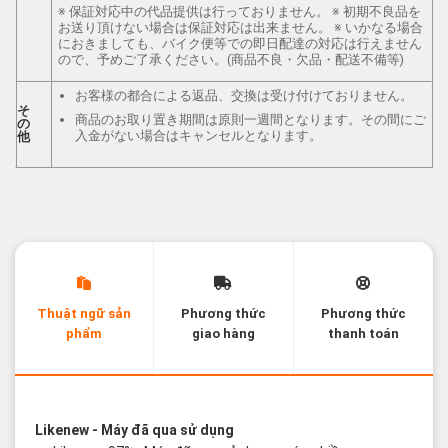
※ 保証対応中の代品提供は行っておりません。 ※ 初期不良品を
お送り頂けない場合は保証対応は出来ません。 ※ いかなる場合
におきましても、バイク便等での即日配達の対応は行えません
ので、予めご了承ください。(商品不良・欠品・配送不備等)
お客様の都合による返品、交換は受け付けておりません。
そ
商品のお取り置き期間は原則一週間となります。その間にご
の
入金がない場合はキャンセルとなります。
他
Thuật ngữ sản
Phương thức
Phương thức
phẩm
giao hàng
thanh toán
Các thuật ngữ sản phẩm Likenew - Brandnew
Likenew
- Máy đã qua sử dụng