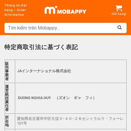
Chuyển
Thông tin Đặt
đến
hàng – Order
Information
nội
dung
特定商取引法に基づく表記
販
売
JAインターナショナル株式会社
事
業
者
運
営
統
DUONG NGHIA HUY （ズオン ギャ フィ）
括
責
任
者
所
愛知県名古屋市中区大須３−４０−２８セントラルラ・フォーレ
在
101号
地