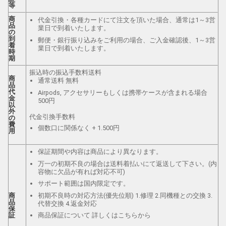
等
商
代金引換・各種カードにて注文を頂いた場合、通常は1～3営
品
業日で到着いたします。
の
到
郵便・銀行振り込みをご利用の場合、ご入金確認後、1～3営
着
業日で到着いたします。
時
期
振込時の振込手数料送料
商
通常送料 無料
品
代
Airpods, アクセサリーもしくは携帯ケースが含まれる場合
金
500円
以
外
代金引換手数料
の
費
個数口に関係なく + 1.500円
用
保証期間や内容は商品により異なります。
万一の初期不良の場合は送料着払いにて返送して下さい。(内
容物に欠品が有れば対応不可)
サポート範囲は国内限定です。
初期不良時の対応方法(優先位順) 1.修理 2.同機種との交換 3.
商
品
代替交換 4.返金対応
保
証
商品保証について 詳しくはこちらから