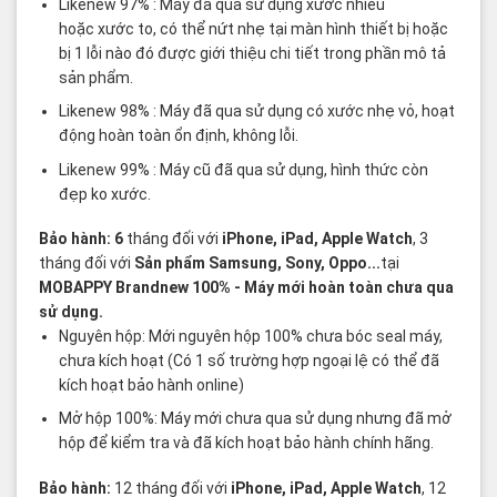
Likenew 97% : Máy đã qua sử dụng xước nhiều
hoặc xước to, có thể nứt nhẹ tại màn hình thiết bị hoặc
bị 1 lỗi nào đó được giới thiệu chi tiết trong phần mô tả
sản phẩm.
Likenew 98% : Máy đã qua sử dụng có xước nhẹ vỏ, hoạt
động hoàn toàn ổn định, không lỗi.
Likenew 99% : Máy cũ đã qua sử dụng, hình thức còn
đẹp ko xước.
Bảo hành: 6
tháng đối với
iPhone, iPad, Apple Watch
, 3
tháng đối với
Sản phẩm Samsung, Sony, Oppo...
tại
MOBAPPY
Brandnew 100%
- Máy mới hoàn toàn chưa qua
sử dụng.
Nguyên hộp: Mới nguyên hộp 100% chưa bóc seal máy,
chưa kích hoạt (Có 1 số trường hợp ngoại lệ có thể đã
kích hoạt bảo hành online)
Mở hộp 100%: Máy mới chưa qua sử dụng nhưng đã mở
hộp để kiểm tra và đã kích hoạt bảo hành chính hãng.
Bảo hành:
12 tháng đối với
iPhone, iPad, Apple Watch
, 12