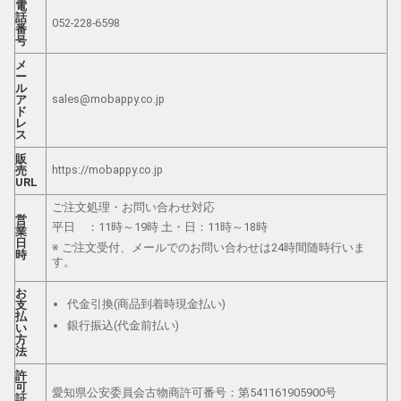
電
話
052-228-6598
番
号
メ
ー
ル
sales@mobappy.co.jp
ア
ド
レ
ス
販
https://mobappy.co.jp
売
URL
ご注文処理・お問い合わせ対応
営
平日 ：11時～19時 土・日：11時～18時
業
日
※ ご注文受付、メールでのお問い合わせは24時間随時行いま
時
す。
お
代金引換(商品到着時現金払い)
支
払
銀行振込(代金前払い)
い
方
法
許
可
愛知県公安委員会古物商許可番号：第541161905900号
証