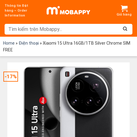
Chuyển
Thông tin Đặt
đến
hàng – Order
Information
nội
dung
Home
»
Điện thoại
»
Xiaomi 15 Ultra 16GB/1TB Silver Chrome SIM
FREE
-17%