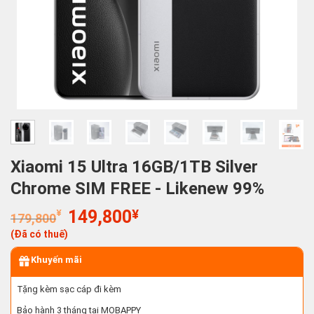
Xiaomi 15 Ultra 16GB/1TB Silver
Chrome SIM FREE - Likenew 99%
Giá
Giá
¥
149,800
¥
179,800
gốc
hiện
(Đã có thuế)
là:
tại
179,800¥.
là:
Khuyến mãi
149,800¥.
Tặng kèm sạc cáp đi kèm
Bảo hành 3 tháng tại MOBAPPY