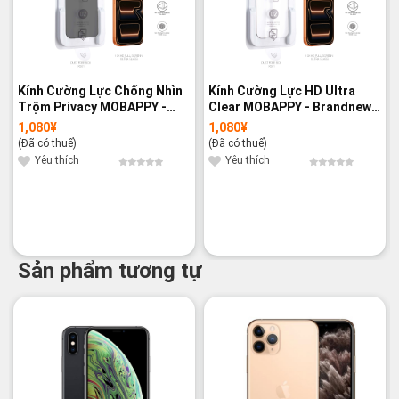
Kính Cường Lực Chống Nhìn
Kính Cường Lực HD Ultra
Trộm Privacy MOBAPPY -
Clear MOBAPPY - Brandnew
Brandnew 100%
100%
1,080
¥
1,080
¥
(Đã có thuế)
(Đã có thuế)
Yêu thích
Yêu thích
Sản phẩm tương tự
-20%
-16%