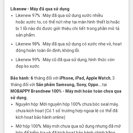
Các thuật ngữ sản phẩm Likenew - Brandnew
Likenew
- Máy đã qua sử dụng
Likenew 97% : Máy đã qua sử dụng xước nhiều
hoặc xước to, có thể nứt nhẹ tại màn hình thiết bị hoặc
bị 1 lỗi nào đó được giới thiệu chi tiết trong phần mô tả
sản phẩm.
Likenew 98% : Máy đã qua sử dụng có xước nhẹ vỏ, hoạt
động hoàn toàn ổn định, không lỗi.
Likenew 99% : Máy cũ đã qua sử dụng, hình thức còn
đẹp ko xước.
Bảo hành: 6
tháng đối với
iPhone, iPad, Apple Watch
, 3
tháng đối với
Sản phẩm Samsung, Sony, Oppo...
tại
MOBAPPY
Brandnew 100%
- Máy mới hoàn toàn chưa qua
sử dụng.
Nguyên hộp: Mới nguyên hộp 100% chưa bóc seal máy,
chưa kích hoạt (Có 1 số trường hợp ngoại lệ có thể đã
kích hoạt bảo hành online)
Mở hộp 100%: Máy mới chưa qua sử dụng nhưng đã mở
hộp để kiểm tra và đã kích hoạt bảo hành chính hãng.