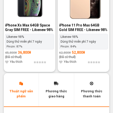
iPhone Xs Max 64GB Space
iPhone 11 Pro Max 64GB
Gray SIM FREE - Likenew 98%
Gold SIM FREE - Likenew 98%
Likenew 98%
Likenew 98%
Dùng thử miễn phí 7 ngày
Dùng thử miễn phí 7 ngày
Pinzin:
87%
Pinzin:
84%
36,800
¥
52,800
¥
45,800
¥
62,800
¥
Giá
Giá
Giá
Giá
gốc
hiện
gốc
hiện
(Đã có thuế)
(Đã có thuế)
là:
tại
là:
tại
45,800¥.
là:
62,800¥.
là:
Yêu thích
Yêu thích
36,800¥.
52,800¥.
Thuật ngữ sản
Phương thức
Phương thức
phẩm
giao hàng
thanh toán