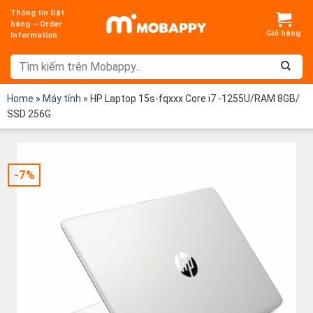
Chuyển
Thông tin Đặt
đến
hàng – Order
Information
nội
dung
Home
»
Máy tính
»
HP Laptop 15s-fqxxx Core i7 -1255U/RAM 8GB/
SSD 256G
-7%