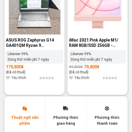
ASUS ROG Zephyrus G14
iMac 2021 Pink Apple M1/
GA401QM Ryzen 9
RAM 8GB/SSD 256GB -
5900HS/RAM 32GB/ ROM 1TB
Likenew 99%
Likenew 99%
Likenew 99%
SSD/RTX 3060/14inch -
Dùng thử miễn phí 7 ngày
Dùng thử miễn phí 7 ngày
Likenew 99%
179,800
¥
79,800
¥
89,800
¥
Giá
Giá
gốc
hiện
(Đã có thuế)
(Đã có thuế)
là:
tại
89,800¥.
là:
Yêu thích
Yêu thích
79,800¥.
Thuật ngữ sản
Phương thức
Phương thức
phẩm
giao hàng
thanh toán