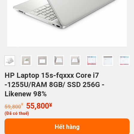
HP Laptop 15s-fqxxx Core i7
-1255U/RAM 8GB/ SSD 256G -
Likenew 98%
Giá
Giá
¥
55,800
¥
59,800
gốc
hiện
(Đã có thuế)
là:
tại
59,800¥.
là:
Hết hàng
55,800¥.