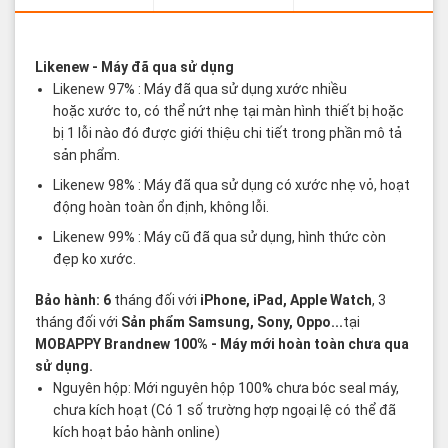
Các thuật ngữ sản phẩm Likenew - Brandnew
Likenew
- Máy đã qua sử dụng
Likenew 97% : Máy đã qua sử dụng xước nhiều
hoặc xước to, có thể nứt nhẹ tại màn hình thiết bị hoặc
bị 1 lỗi nào đó được giới thiệu chi tiết trong phần mô tả
sản phẩm.
Likenew 98% : Máy đã qua sử dụng có xước nhẹ vỏ, hoạt
động hoàn toàn ổn định, không lỗi.
Likenew 99% : Máy cũ đã qua sử dụng, hình thức còn
đẹp ko xước.
Bảo hành: 6
tháng đối với
iPhone, iPad, Apple Watch
, 3
tháng đối với
Sản phẩm Samsung, Sony, Oppo...
tại
MOBAPPY
Brandnew 100%
- Máy mới hoàn toàn chưa qua
sử dụng.
Nguyên hộp: Mới nguyên hộp 100% chưa bóc seal máy,
chưa kích hoạt (Có 1 số trường hợp ngoại lệ có thể đã
kích hoạt bảo hành online)