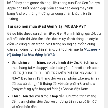
kế 3D hay chơi game đồ hoạ. Hiệu năng của iPad Gen 9 được
Apple cho biết nhanh gấp 6 lần so với các dòng máy tính
bảng Android thông thường tại cùng phân khúc trên thị
trường
Tại sao nên mua iPad Gen 9 tại MOBAPPY?
Để sở hữu được sản phẩm
iPad Gen 9
chính hãng, giá tốt, ưu
đãi hấp dẫn thì việc tìm kiếm đơn vị uy tín và đáng tin cậy là
điều vô cùng quan trọng. Một trong những hệ thống cung
cấp sản công nghệ chính hãng, giá tốt hiện nay là
Mobappy –
Hệ thống bán lẻ di động tại Nhật
:
Sản phẩm chính hãng, có bảo hành đầy đủ:
Khách hàng
mua hàng tại Mobappy hoàn toàn yên tâm với chính sách
HỖ TRỢ DÙNG THỬ – ĐỔI TRẢ MIỄN PHÍ TRONG VÒNG 7
NGÀY. Bảo hành 13 tháng đối với sản phẩm Likenew (máy
đã qua sử dụng), 15 tháng đối với sản phẩm Brandnew
(máy mới nguyên hộp) tại ở Nhật Bản và Việt Nam.
Thu cũ lên đời với trợ giá hấp dẫn:
Chương trình mang
đến trải nghiệm độc đáo với chương trình thu cũ lên đời
vô cùng hấp dẫn.