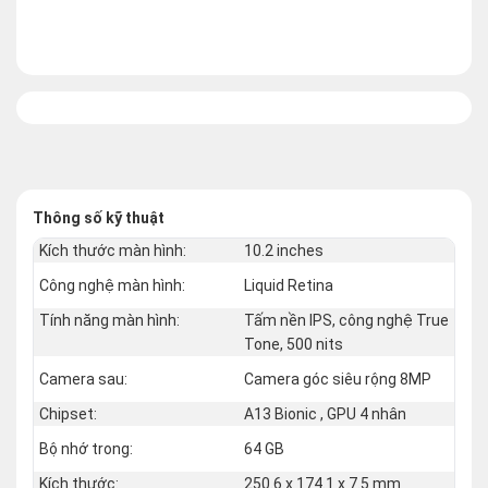
Thông số kỹ thuật
Kích thước màn hình:
10.2 inches
Công nghệ màn hình:
Liquid Retina
Tính năng màn hình:
Tấm nền IPS, công nghệ True
Tone, 500 nits
Camera sau:
Camera góc siêu rộng 8MP
Chipset:
A13 Bionic , GPU 4 nhân
Bộ nhớ trong:
64 GB
Kích thước:
250.6 x 174.1 x 7.5 mm