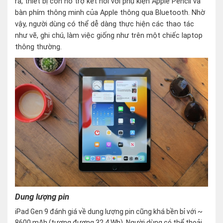
ra, thiết bị còn hỗ trợ kết nối với phụ kiện Apple Pencil và
bàn phím thông minh của Apple thông qua Bluetooth. Nhờ
vậy, người dùng có thể dễ dàng thực hiện các thao tác
như vẽ, ghi chú, làm việc giống như trên một chiếc laptop
thông thường.
Dung lượng pin
iPad Gen 9 đánh giá về dung lượng pin cũng khá bền bỉ với ~
8600 mAh (tương đương 32.4 Wh). Người dùng có thể thoải