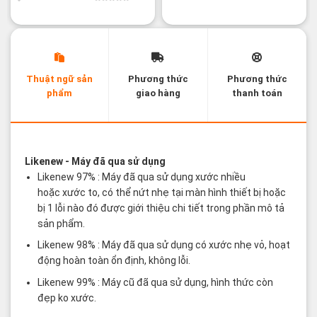
29,800¥.
Thuật ngữ sản
Phương thức
Phương thức
phẩm
giao hàng
thanh toán
Các thuật ngữ sản phẩm Likenew - Brandnew
Likenew
- Máy đã qua sử dụng
Likenew 97% : Máy đã qua sử dụng xước nhiều
hoặc xước to, có thể nứt nhẹ tại màn hình thiết bị hoặc
bị 1 lỗi nào đó được giới thiệu chi tiết trong phần mô tả
sản phẩm.
Likenew 98% : Máy đã qua sử dụng có xước nhẹ vỏ, hoạt
động hoàn toàn ổn định, không lỗi.
Likenew 99% : Máy cũ đã qua sử dụng, hình thức còn
đẹp ko xước.