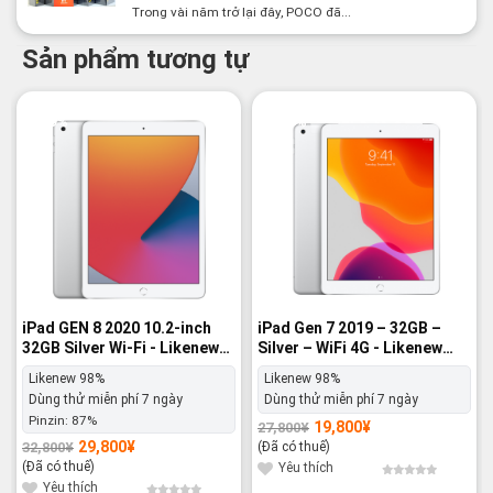
Trong vài năm trở lại đây, POCO đã...
Sản phẩm tương tự
-9%
-29%
iPad GEN 8 2020 10.2-inch
iPad Gen 7 2019 – 32GB –
32GB Silver Wi-Fi - Likenew
Silver – WiFi 4G - Likenew
98%
98%
Likenew 98%
Likenew 98%
Dùng thử miễn phí 7 ngày
Dùng thử miễn phí 7 ngày
Pinzin:
87%
19,800
¥
27,800
¥
Giá
Giá
gốc
hiện
29,800
¥
32,800
¥
(Đã có thuế)
Giá
Giá
là:
tại
gốc
hiện
(Đã có thuế)
27,800¥.
là:
Yêu thích
là:
tại
19,800¥.
32,800¥.
là:
Yêu thích