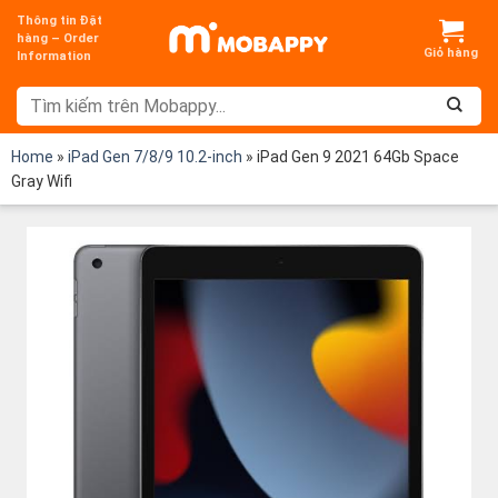
Chuyển
Thông tin Đặt
đến
hàng – Order
Information
nội
dung
Home
»
iPad Gen 7/8/9 10.2-inch
»
iPad Gen 9 2021 64Gb Space
Gray Wifi