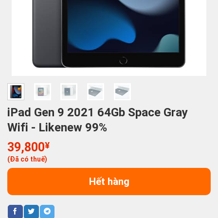
iPad Gen 9 2021 64Gb Space Gray
Wifi - Likenew 99%
39,800
¥
(Đã có thuế)
Hết hàng