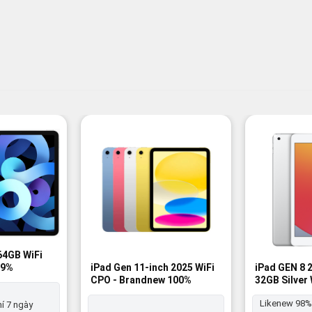
-9%
-9%
 64GB WiFi
99%
iPad Gen 11-inch 2025 WiFi
iPad GEN 8 
CPO - Brandnew 100%
32GB Silver 
98%
Likenew 98%
í 7 ngày