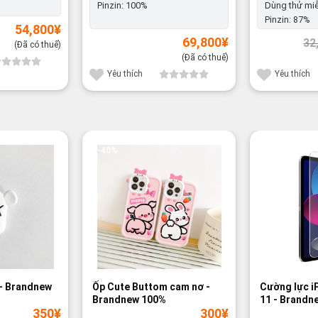
Pinzin:
100%
Dùng thử miễ
Pinzin:
87%
54,800
¥
69,800
¥
32
(Đã có thuế)
(Đã có thuế)
Yêu thích
Yêu thích
-40%
 - Brandnew
Ốp Cute Buttom cam nơ -
Cường lực i
Brandnew 100%
11 - Brandn
350
¥
300
¥