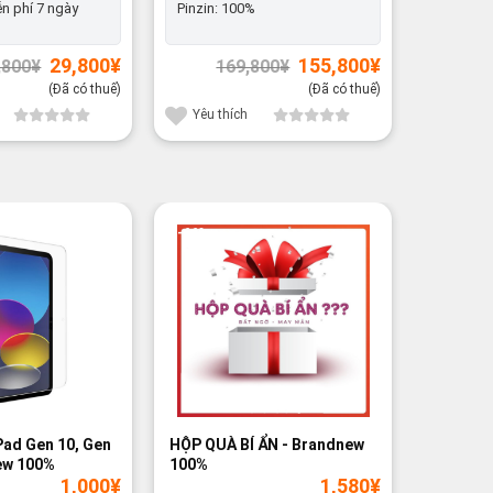
n phí 7 ngày
Pinzin:
100%
Dùng thử
Giá
Giá
Giá
Giá
29,800
¥
155,800
¥
,800
¥
169,800
¥
gốc
hiện
gốc
hiện
là:
tại
là:
tại
(Đã có thuế)
(Đã có thuế)
32,800¥.
là:
169,800¥.
là:
29,800¥.
155,800¥.
Yêu thích
Yêu th
-66%
Pad Gen 10, Gen
HỘP QUÀ BÍ ẨN - Brandnew
Universa
ew 100%
100%
iOS/And
1,000
¥
1,580
¥
Brandne