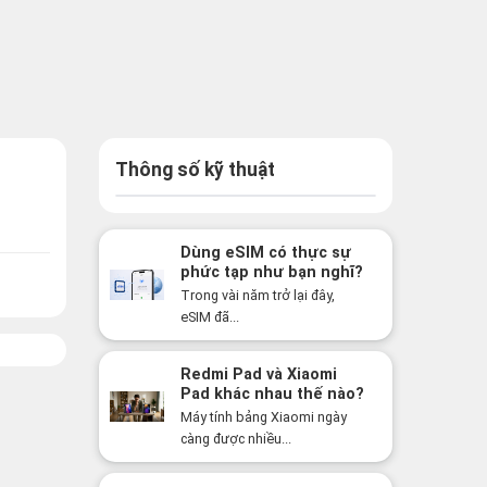
Thông số kỹ thuật
Dùng eSIM có thực sự
phức tạp như bạn nghĩ?
Sự thật có thể khiến
Trong vài năm trở lại đây,
bạn bất ngờ!
eSIM đã...
Redmi Pad và Xiaomi
Pad khác nhau thế nào?
Nên mua dòng nào năm
Máy tính bảng Xiaomi ngày
2026?
càng được nhiều...