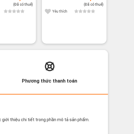
(Đã có thuế)
(Đã có thuế)
Yêu thích
Yêu th
Phương thức thanh toán
 giới thiệu chi tiết trong phần mô tả sản phẩm.