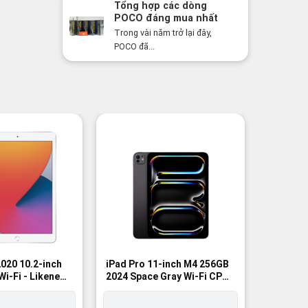
Tổng hợp các dòng
POCO đáng mua nhất
năm 2026: Hiệu năng
Trong vài năm trở lại đây,
mạnh, giá cực tốt
POCO đã...
-8%
-29%
2020 10.2-inch
iPad Pro 11-inch M4 256GB
iPad Gen
Wi-Fi - Likenew
2024 Space Gray Wi-Fi CPO -
Silver – 
Brandnew 100%
98%
Likenew