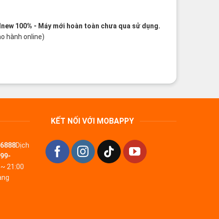
dnew 100%
- Máy mới hoàn toàn chưa qua sử dụng.
o hành online)
KẾT NỐI VỚI MOBAPPY
-6888
Dịch
99-
 ~ 21:00
àng