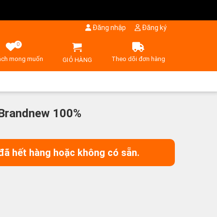
Đăng nhập
Đăng ký
0
ách mong muốn
Theo dõi đơn hàng
GIỎ HÀNG
- Brandnew 100%
đã hết hàng hoặc không có sẵn.