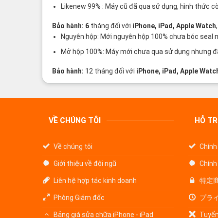
Likenew 99% : Máy cũ đã qua sử dụng, hình thức c
Bảo hành: 6
tháng đối với
iPhone, iPad, Apple Watch
Nguyên hộp: Mới nguyên hộp 100% chưa bóc seal máy
Mở hộp 100%: Máy mới chưa qua sử dụng nhưng đã 
Bảo hành:
12 tháng đối với
iPhone, iPad, Apple Watc
VỀ CHÚNG TÔI
HỖ T
Về chúng tôi
Chính
Giới thiệu về đội ngũ
Chính
Liên hệ hợp tác kinh doanh
特定
Phòng Giám đốc
プラ
Bảng giá sửa chữa iPhone - iPad
Tuyển