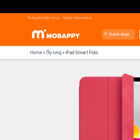
Chuyển
đến
Thông tin Đặt hàng – Order Information
nội
dung
Danh mục
Home
»
Ốp lưng
»
iPad Smart Folio