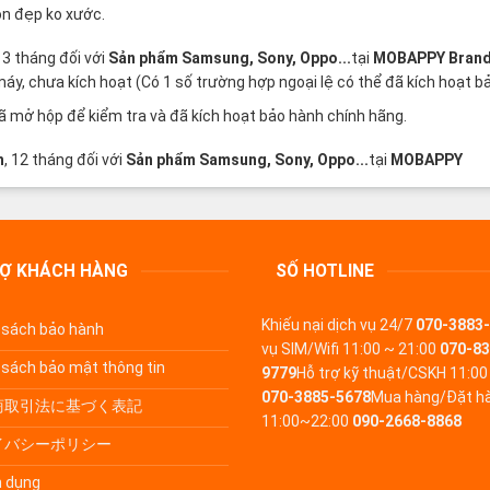
òn đẹp ko xước.
, 3 tháng đối với
Sản phẩm Samsung, Sony, Oppo...
tại
MOBAPPY
Bran
, chưa kích hoạt (Có 1 số trường hợp ngoại lệ có thể đã kích hoạt bả
mở hộp để kiểm tra và đã kích hoạt bảo hành chính hãng.
h
, 12 tháng đối với
Sản phẩm Samsung, Sony, Oppo...
tại
MOBAPPY
RỢ KHÁCH HÀNG
SỐ HOTLINE
Khiếu nại dịch vụ
24/7
070-3883
 sách bảo hành
vụ SIM/Wifi
11:00 ~ 21:00
070-83
 sách bảo mật thông tin
9779
Hỗ trợ kỹ thuật/CSKH
11:00
070-3885-5678
Mua hàng/Đặt h
商取引法に基づく表記
11:00~22:00
090-2668-8868
イバシーポリシー
 dụng