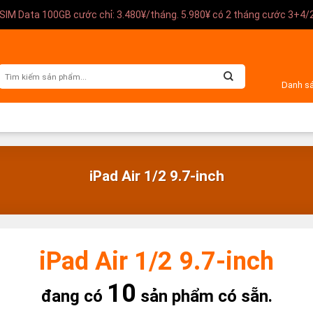
SIM Data 100GB cước chỉ: 3.480¥/tháng. 5.980¥ có 2 tháng cước 3+4/
Danh s
iPad Air 1/2 9.7-inch
iPad Air 1/2 9.7-inch
10
đang có
sản phẩm có sẵn.