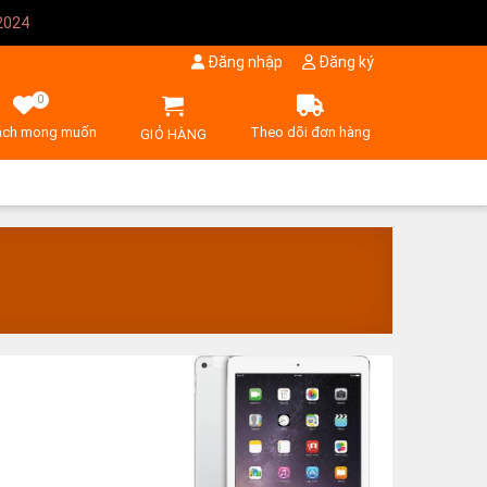
2024
Đăng nhập
Đăng ký
0
ách mong muốn
Theo dõi đơn hàng
GIỎ HÀNG