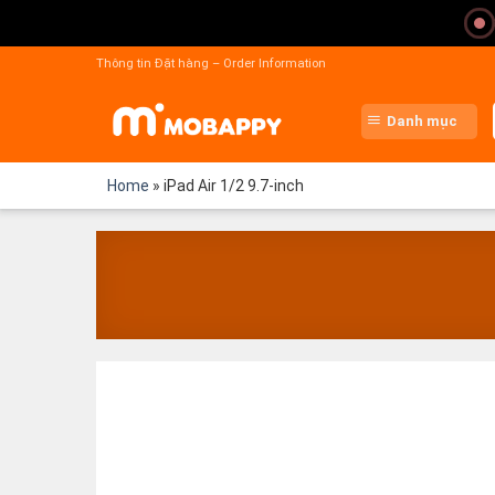
Chuyển
đến
Thông tin Đặt hàng – Order Information
nội
dung
Danh mục
Home
»
iPad Air 1/2 9.7-inch