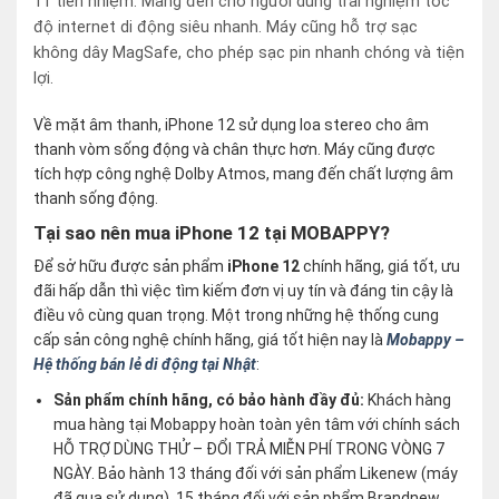
11 tiên nhiệm. Mang đến cho người dùng trải nghiệm tốc
độ internet di động siêu nhanh. Máy cũng hỗ trợ sạc
không dây MagSafe, cho phép sạc pin nhanh chóng và tiện
lợi.
Về mặt âm thanh, iPhone 12 sử dụng loa stereo cho âm
thanh vòm sống động và chân thực hơn. Máy cũng được
tích hợp công nghệ Dolby Atmos, mang đến chất lượng âm
thanh sống động.
Tại sao nên mua iPhone 12 tại MOBAPPY?
Để sở hữu được sản phẩm
iPhone 12
chính hãng, giá tốt, ưu
đãi hấp dẫn thì việc tìm kiếm đơn vị uy tín và đáng tin cậy là
điều vô cùng quan trọng. Một trong những hệ thống cung
cấp sản công nghệ chính hãng, giá tốt hiện nay là
Mobappy –
Hệ thống bán lẻ di động tại Nhật
:
Sản phẩm chính hãng, có bảo hành đầy đủ:
Khách hàng
mua hàng tại Mobappy hoàn toàn yên tâm với chính sách
HỖ TRỢ DÙNG THỬ – ĐỔI TRẢ MIỄN PHÍ TRONG VÒNG 7
NGÀY. Bảo hành 13 tháng đối với sản phẩm Likenew (máy
đã qua sử dụng), 15 tháng đối với sản phẩm Brandnew