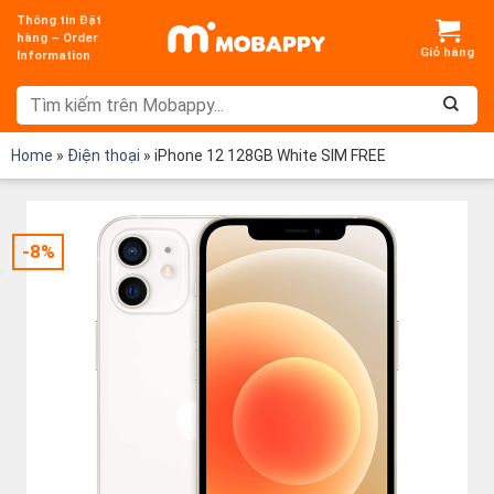
Chuyển
Thông tin Đặt
đến
hàng – Order
Information
nội
dung
Home
»
Điện thoại
»
iPhone 12 128GB White SIM FREE
-8%