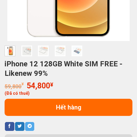
iPhone 12 128GB White SIM FREE -
Likenew 99%
Giá
Giá
¥
54,800
¥
59,800
gốc
hiện
(Đã có thuế)
là:
tại
59,800¥.
là:
Hết hàng
54,800¥.