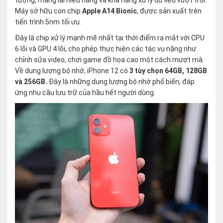
tượng, mang lại hiệu năng và khả năng xử lý dữ liệu vượt trội.
Máy sở hữu con chip
Apple A14 Bionic
, được sản xuất trên
tiến trình 5nm tối ưu.
Đây là chip xử lý mạnh mẽ nhất tại thời điểm ra mắt với CPU
6 lõi và GPU 4 lõi, cho phép thực hiện các tác vụ nặng như
chỉnh sửa video, chơi game đồ họa cao một cách mượt mà.
Về dung lượng bộ nhớ, iPhone 12 có
3 tùy chọn 64GB, 128GB
và 256GB.
Đây là những dung lượng bộ nhớ phổ biến, đáp
ứng nhu cầu lưu trữ của hầu hết người dùng.