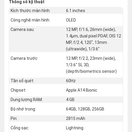
Thông số kỹ thuật
Kích thước màn hình:
6.1 inches
Công nghệ màn hình:
OLED
Camera sau:
12 MP, f/1.6, 26mm (wide),
1.4µm, dual pixel PDAF, OIS 12
MP, f/2.4, 120˚, 13mm
(ultrawide), 1/3.6"
Camera trước:
12 MP, f/2.2, 23mm (wide),
1/3.6" SL 3D,
(depth/biometrics sensor)
Tần số quét:
60Hz
Chipset:
Apple A14 Bionic
Dung lượng RAM:
4 GB
Bộ nhớ trong:
64GB, 128GB, 256GB
Pin:
2815 mAh
Cổng sạc:
Lightning