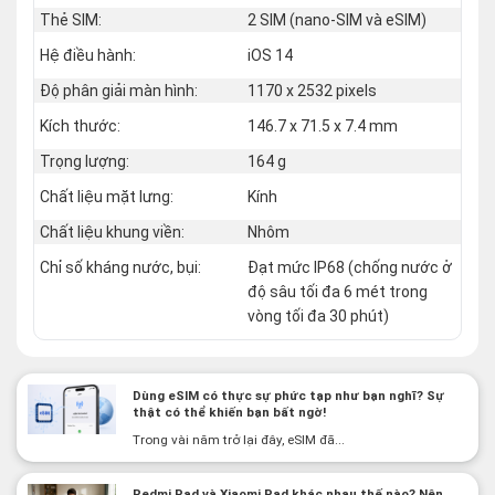
Thẻ SIM:
2 SIM (nano‑SIM và eSIM)
Hệ điều hành:
iOS 14
Độ phân giải màn hình:
1170 x 2532 pixels
Kích thước:
146.7 x 71.5 x 7.4 mm
Trọng lượng:
164 g
Chất liệu mặt lưng:
Kính
Chất liệu khung viền:
Nhôm
Chỉ số kháng nước, bụi:
Đạt mức IP68 (chống nước ở
độ sâu tối đa 6 mét trong
vòng tối đa 30 phút)
Dùng eSIM có thực sự phức tạp như bạn nghĩ? Sự
thật có thể khiến bạn bất ngờ!
Trong vài năm trở lại đây, eSIM đã...
Redmi Pad và Xiaomi Pad khác nhau thế nào? Nên