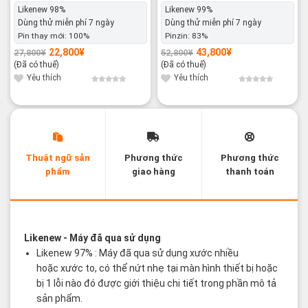
Likenew 98%
Likenew 99%
Dùng thử miễn phí 7 ngày
Dùng thử miễn phí 7 ngày
Pin thay mới:
100%
Pinzin:
83%
22,800
¥
43,800
¥
27,800
¥
52,800
¥
Giá
Giá
Giá
Giá
gốc
hiện
gốc
hiện
(Đã có thuế)
(Đã có thuế)
là:
tại
là:
tại
27,800¥.
là:
52,800¥.
là:
Yêu thích
Yêu thích
22,800¥.
43,800¥.
Thuật ngữ sản
Phương thức
Phương thức
phẩm
giao hàng
thanh toán
Các thuật ngữ sản phẩm Likenew - Brandnew
Likenew
- Máy đã qua sử dụng
Likenew 97% : Máy đã qua sử dụng xước nhiều
hoặc xước to, có thể nứt nhẹ tại màn hình thiết bị hoặc
bị 1 lỗi nào đó được giới thiệu chi tiết trong phần mô tả
sản phẩm.