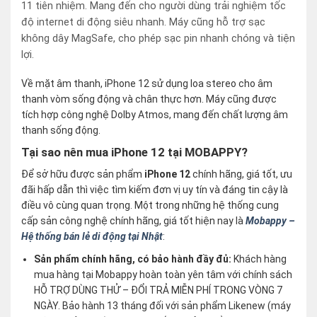
11 tiên nhiệm. Mang đến cho người dùng trải nghiệm tốc
độ internet di động siêu nhanh. Máy cũng hỗ trợ sạc
không dây MagSafe, cho phép sạc pin nhanh chóng và tiện
lợi.
Về mặt âm thanh, iPhone 12 sử dụng loa stereo cho âm
thanh vòm sống động và chân thực hơn. Máy cũng được
tích hợp công nghệ Dolby Atmos, mang đến chất lượng âm
thanh sống động.
Tại sao nên mua iPhone 12 tại MOBAPPY?
Để sở hữu được sản phẩm
iPhone 12
chính hãng, giá tốt, ưu
đãi hấp dẫn thì việc tìm kiếm đơn vị uy tín và đáng tin cậy là
điều vô cùng quan trọng. Một trong những hệ thống cung
cấp sản công nghệ chính hãng, giá tốt hiện nay là
Mobappy –
Hệ thống bán lẻ di động tại Nhật
:
Sản phẩm chính hãng, có bảo hành đầy đủ:
Khách hàng
mua hàng tại Mobappy hoàn toàn yên tâm với chính sách
HỖ TRỢ DÙNG THỬ – ĐỔI TRẢ MIỄN PHÍ TRONG VÒNG 7
NGÀY. Bảo hành 13 tháng đối với sản phẩm Likenew (máy