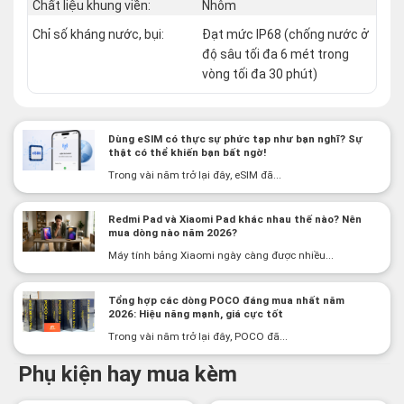
Chất liệu khung viền:
Nhôm
Chỉ số kháng nước, bụi:
Đạt mức IP68 (chống nước ở
độ sâu tối đa 6 mét trong
vòng tối đa 30 phút)
Dùng eSIM có thực sự phức tạp như bạn nghĩ? Sự
thật có thể khiến bạn bất ngờ!
Trong vài năm trở lại đây, eSIM đã...
Redmi Pad và Xiaomi Pad khác nhau thế nào? Nên
mua dòng nào năm 2026?
Máy tính bảng Xiaomi ngày càng được nhiều...
Tổng hợp các dòng POCO đáng mua nhất năm
2026: Hiệu năng mạnh, giá cực tốt
Trong vài năm trở lại đây, POCO đã...
Phụ kiện hay mua kèm