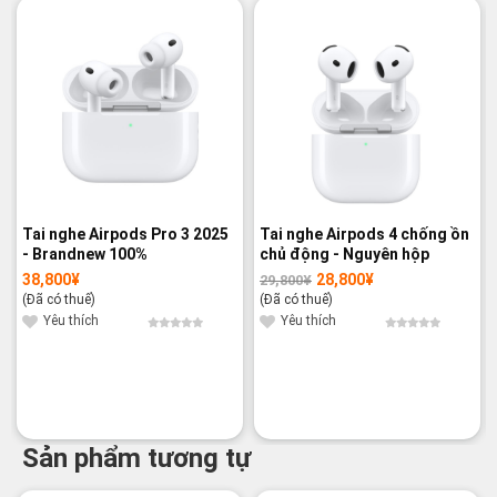
-3%
Tai nghe Airpods Pro 3 2025
Tai nghe Airpods 4 chống ồn
- Brandnew 100%
chủ động - Nguyên hộp
38,800
¥
28,800
¥
29,800
¥
Giá
Giá
gốc
hiện
(Đã có thuế)
(Đã có thuế)
là:
tại
29,800¥.
là:
Yêu thích
Yêu thích
28,800¥.
Sản phẩm tương tự