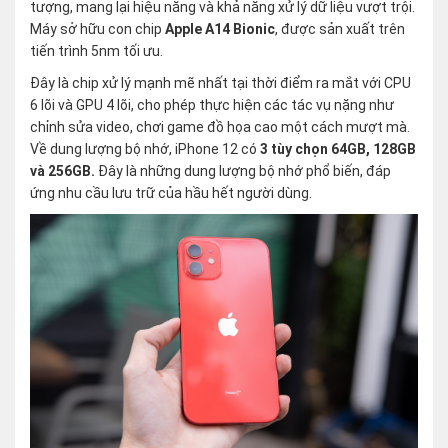
tượng, mang lại hiệu năng và khả năng xử lý dữ liệu vượt trội.
Máy sở hữu con chip
Apple A14 Bionic
, được sản xuất trên
tiến trình 5nm tối ưu.
Đây là chip xử lý mạnh mẽ nhất tại thời điểm ra mắt với CPU
6 lõi và GPU 4 lõi, cho phép thực hiện các tác vụ nặng như
chỉnh sửa video, chơi game đồ họa cao một cách mượt mà.
Về dung lượng bộ nhớ, iPhone 12 có
3 tùy chọn 64GB, 128GB
và 256GB.
Đây là những dung lượng bộ nhớ phổ biến, đáp
ứng nhu cầu lưu trữ của hầu hết người dùng.