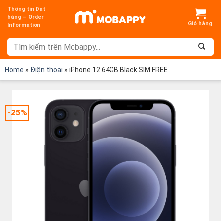
Chuyển
Thông tin Đặt
đến
hàng – Order
Information
nội
dung
Home
»
Điện thoại
»
iPhone 12 64GB Black SIM FREE
-25%