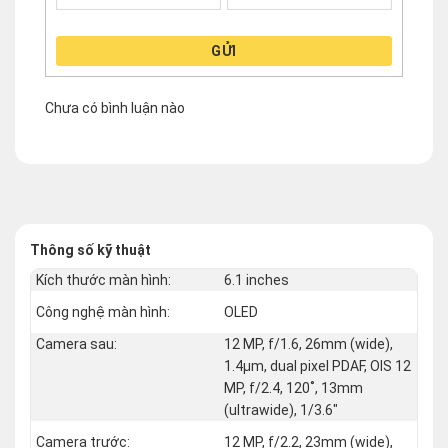
GỬI
Chưa có bình luận nào
Thông số kỹ thuật
Kích thước màn hình:
6.1 inches
Công nghệ màn hình:
OLED
Camera sau:
12 MP, f/1.6, 26mm (wide),
1.4µm, dual pixel PDAF, OIS 12
MP, f/2.4, 120˚, 13mm
(ultrawide), 1/3.6"
Camera trước:
12 MP, f/2.2, 23mm (wide),