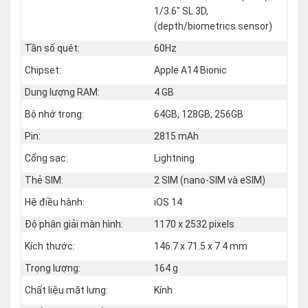
1/3.6" SL 3D,
(depth/biometrics sensor)
Tần số quét:
60Hz
Chipset:
Apple A14 Bionic
Dung lượng RAM:
4 GB
Bộ nhớ trong:
64GB, 128GB, 256GB
Pin:
2815 mAh
Cổng sạc:
Lightning
Thẻ SIM:
2 SIM (nano‑SIM và eSIM)
Hệ điều hành:
iOS 14
Độ phân giải màn hình:
1170 x 2532 pixels
Kích thước:
146.7 x 71.5 x 7.4 mm
Trọng lượng:
164 g
Chất liệu mặt lưng:
Kính