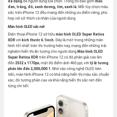
đa dạng
để người dùng lựa chọn. Trong đó bao gồm
màu
đen, trắng, đỏ, xanh dương, tím, xanh lá.
Mỗi tùy chọn màu
sắc trên iPhone 12 đều mang đến những ưu điểm riêng, phù
hợp với sở thích cá nhân của người dùng.
Màn hình OLED sắc nét
Điện thoại iPhone 12 sở hữu
màn hình OLED Super Retina
XDR
với
kích thước 6.1inch.
Đây là một trong những màn
hình tốt nhất trên thị trường hiện nay, mang đến những trải
nghiệm hiển thị ấn tượng cho người dùng.
Màn hình OLED
Super Retina XDR
trên iPhone 12 có độ phân giải cao lên
đến
2532 x 1170px
, mật độ điểm ảnh 460 ppi, với
tỷ lệ tương
phản lên đến 2,000,000:1.
Nhờ vào công nghệ OLED tiên
tiến, màn hình iPhone 12 có khả năng hiển thị màu sắc chuẩn
xác, độ tương phản cao và khả năng hiển thị sắc nét đến
từng chi tiết.