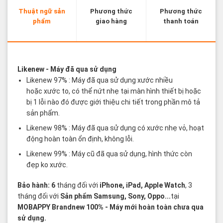
Thuật ngữ sản
Phương thức
Phương thức
phẩm
giao hàng
thanh toán
Các thuật ngữ sản phẩm Likenew - Brandnew
Likenew
- Máy đã qua sử dụng
Likenew 97% : Máy đã qua sử dụng xước nhiều
hoặc xước to, có thể nứt nhẹ tại màn hình thiết bị hoặc
bị 1 lỗi nào đó được giới thiệu chi tiết trong phần mô tả
sản phẩm.
Likenew 98% : Máy đã qua sử dụng có xước nhẹ vỏ, hoạt
động hoàn toàn ổn định, không lỗi.
Likenew 99% : Máy cũ đã qua sử dụng, hình thức còn
đẹp ko xước.
Bảo hành: 6
tháng đối với
iPhone, iPad, Apple Watch
, 3
tháng đối với
Sản phẩm Samsung, Sony, Oppo...
tại
MOBAPPY
Brandnew 100%
- Máy mới hoàn toàn chưa qua
sử dụng.