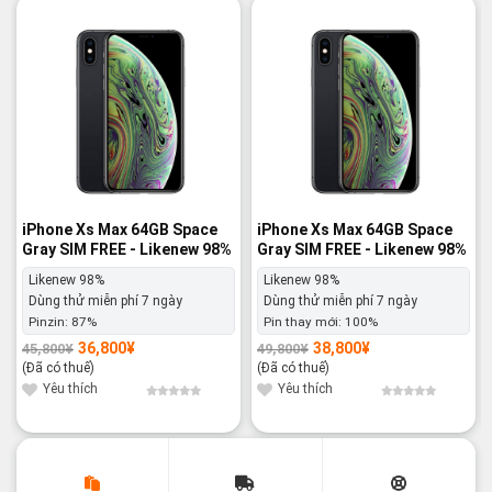
-20%
-22%
iPhone Xs Max 64GB Space
iPhone Xs Max 64GB Space
Gray SIM FREE - Likenew 98%
Gray SIM FREE - Likenew 98%
Likenew 98%
Likenew 98%
Dùng thử miễn phí 7 ngày
Dùng thử miễn phí 7 ngày
Pinzin:
87%
Pin thay mới:
100%
36,800
¥
38,800
¥
45,800
¥
49,800
¥
Giá
Giá
Giá
Giá
gốc
hiện
gốc
hiện
(Đã có thuế)
(Đã có thuế)
là:
tại
là:
tại
45,800¥.
là:
49,800¥.
là:
Yêu thích
Yêu thích
36,800¥.
38,800¥.