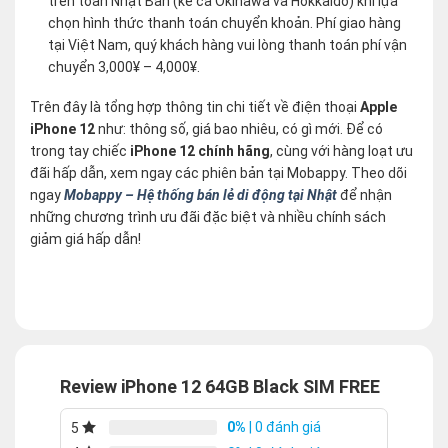
trên toàn Nhật Bản (kể cả Okinawa và Hokkaido) khi lựa
chọn hình thức thanh toán chuyển khoản. Phí giao hàng
tại Việt Nam, quý khách hàng vui lòng thanh toán phí vận
chuyển 3,000¥ – 4,000¥.
Trên đây là tổng hợp thông tin chi tiết về điện thoại
Apple
iPhone 12
như: thông số, giá bao nhiêu, có gì mới. Để có
trong tay chiếc
iPhone 12 chính hãng
, cùng với hàng loạt ưu
đãi hấp dẫn, xem ngay các phiên bản tại Mobappy. Theo dõi
ngay
Mobappy – Hệ thống bán lẻ di động tại Nhật
để nhận
những chương trình ưu đãi đặc biệt và nhiều chính sách
giảm giá hấp dẫn!
Review iPhone 12 64GB Black SIM FREE
0%
| 0 đánh giá
5