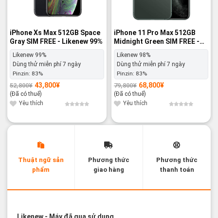
iPhone Xs Max 512GB Space
iPhone 11 Pro Max 512GB
Gray SIM FREE - Likenew 99%
Midnight Green SIM FREE -
Likenew 98%
Likenew 99%
Likenew 98%
Dùng thử miễn phí 7 ngày
Dùng thử miễn phí 7 ngày
Pinzin:
83%
Pinzin:
83%
43,800
¥
68,800
¥
52,800
¥
79,800
¥
Giá
Giá
Giá
Giá
gốc
hiện
gốc
hiện
(Đã có thuế)
(Đã có thuế)
là:
tại
là:
tại
52,800¥.
là:
79,800¥.
là:
Yêu thích
Yêu thích
43,800¥.
68,800¥.
Thuật ngữ sản
Phương thức
Phương thức
phẩm
giao hàng
thanh toán
Các thuật ngữ sản phẩm Likenew - Brandnew
Likenew
- Máy đã qua sử dụng