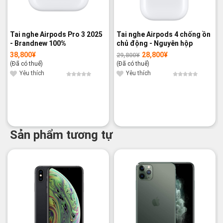
Tai nghe Airpods Pro 3 2025
Tai nghe Airpods 4 chống ồn
- Brandnew 100%
chủ động - Nguyên hộp
38,800
¥
28,800
¥
29,800
¥
Giá
Giá
gốc
hiện
(Đã có thuế)
(Đã có thuế)
là:
tại
29,800¥.
là:
Yêu thích
Yêu thích
28,800¥.
Sản phẩm tương tự
-17%
-14%