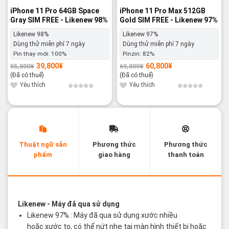
iPhone 11 Pro 64GB Space
iPhone 11 Pro Max 512GB
Gray SIM FREE - Likenew 98%
Gold SIM FREE - Likenew 97%
Likenew 98%
Likenew 97%
Dùng thử miễn phí 7 ngày
Dùng thử miễn phí 7 ngày
Pin thay mới:
100%
Pinzin:
82%
39,800
¥
60,800
¥
55,800
¥
69,800
¥
Giá
Giá
Giá
Giá
gốc
hiện
gốc
hiện
(Đã có thuế)
(Đã có thuế)
là:
tại
là:
tại
55,800¥.
là:
69,800¥.
là:
Yêu thích
Yêu thích
39,800¥.
60,800¥.
Thuật ngữ sản
Phương thức
Phương thức
phẩm
giao hàng
thanh toán
Các thuật ngữ sản phẩm Likenew - Brandnew
Likenew
- Máy đã qua sử dụng
Likenew 97% : Máy đã qua sử dụng xước nhiều
hoặc xước to, có thể nứt nhẹ tại màn hình thiết bị hoặc