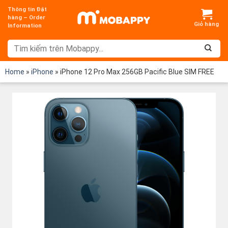
Chuyển
Thông tin Đặt
đến
hàng – Order
Information
nội
dung
Home
»
iPhone
»
iPhone 12 Pro Max 256GB Pacific Blue SIM FREE