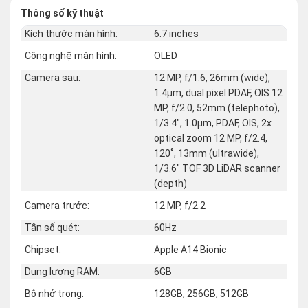
Thông số kỹ thuật
Kích thước màn hình:
6.7 inches
Công nghệ màn hình:
OLED
Camera sau:
12 MP, f/1.6, 26mm (wide),
1.4µm, dual pixel PDAF, OIS 12
MP, f/2.0, 52mm (telephoto),
1/3.4", 1.0µm, PDAF, OIS, 2x
optical zoom 12 MP, f/2.4,
120˚, 13mm (ultrawide),
1/3.6" TOF 3D LiDAR scanner
(depth)
Camera trước:
12 MP, f/2.2
Tần số quét:
60Hz
Chipset:
Apple A14 Bionic
Dung lượng RAM:
6GB
Bộ nhớ trong:
128GB, 256GB, 512GB