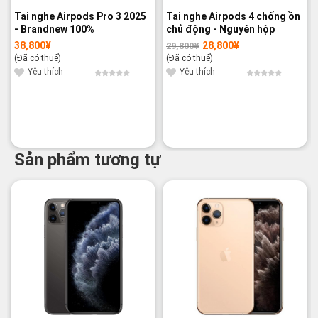
Tai nghe Airpods Pro 3 2025
Tai nghe Airpods 4 chống ồn
- Brandnew 100%
chủ động - Nguyên hộp
38,800
¥
28,800
¥
29,800
¥
Giá
Giá
gốc
hiện
(Đã có thuế)
(Đã có thuế)
là:
tại
29,800¥.
là:
Yêu thích
Yêu thích
28,800¥.
Sản phẩm tương tự
-29%
-13%