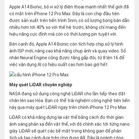
Apple A14 Bionic, bộ vi xử lý điện thoại mạnh nhất thế giới đã
có mặt trên iPhone 12 Pro Max. Đây là con chip đầu tiên
được sản xuất trên tiến trình 5nm, có số lượng bóng bán dẫn
nhiều hơn tới 40% so với thế hệ trước, không chỉ mang đến
hiệu năng cực đỉnh mà còn có thời lượng pin tuyệt vời.
Bên cạnh đó, Apple A14 Bionic còn tích hợp chip xử lý hình
ảnh ISP mới, nâng cao khả năng chụp ảnh và quay video. Số
nhân Neural Engine cũng được tăng gấp đôi, từ 8 lên 16 để
việc vận dụng AI có hiệu suất cao hơn bao giờ hết.
Máy quét LiDAR chuyên nghiệp
NASA đang sử dụng công nghệ LiDAR cho lần tiếp theo đặt
chân lên sao Hỏa. Bạn có thể trải nghiệm công nghệ tiên tiến
này qua máy quét LiDAR ngay trên chính iPhone 12 Pro Max.
LiDAR có khả năng dựng lại vật thể bằng cách đo thời gian
ánh sáng phản xạ đến vật thể, với độ chính xác tới từng nano
giây. LiDAR sẽ quét các bề mặt trong không gian để phân
tích và tạo cảnh dựa trên ứng dụng AR. Đây là ngành công