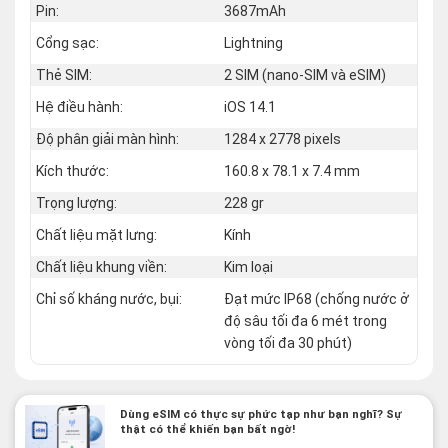
Pin:
3687mAh
Cổng sạc:
Lightning
Thẻ SIM:
2 SIM (nano‑SIM và eSIM)
Hệ điều hành:
iOS 14.1
Độ phân giải màn hình:
1284 x 2778 pixels
Kích thước:
160.8 x 78.1 x 7.4 mm
Trọng lượng:
228 gr
Chất liệu mặt lưng:
Kính
Chất liệu khung viền:
Kim loại
Chỉ số kháng nước, bụi:
Đạt mức IP68 (chống nước ở
độ sâu tối đa 6 mét trong
vòng tối đa 30 phút)
Dùng eSIM có thực sự phức tạp như bạn nghĩ? Sự
thật có thể khiến bạn bất ngờ!