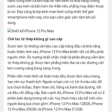
nano cứng hơn cả kim loại để tấm kính có khả năng chống
xước cao hơn và bền hơn tới 4 lần nếu chẳng may điện thoại
bị rơi. Đây cũng là lớp kính màn hình cứng nhất thế giới
smartphone hiện nay, cho bạn cảm giác yên tâm khi sử
dụng.
Chế tác từ thép không gỉ cao cấp
Được làm từ những vật liệu cao cấp hàng đầu và khả năng
hoàn thiện tinh xảo, iPhone 12 Pro Max khiến tất cả đều phải
ngước nhìn. Ấn tượng nhất chắc chắn là phần khung viền làm
từ thép không gỉ, được làm phẳng hiện đại và các đường cắt
kim cương sáng bóng sang trọng.
Phần viền màn hình và thân máy đều được làm siêu mỏng,
tạo nên sự thanh lịch. Ngoài ra bạn còn có tới 4 màu sắc để
lựa chọn là Bạc, Xám than chì, Vàng và Xanh đại dương, tất
cả đều rất đẳng cấp. Bên cạnh đó, iPhone 12 Pro Max sẽ có 3
phiên bản dung lượng với các tùy chọn màu sắc kể trên cho
người dùng lựa chọn gồm: iPhone 12 Pro Max 128GB, iPhone
12 Pro Max 256GB và iPhone 12 Pro Max 512GB.