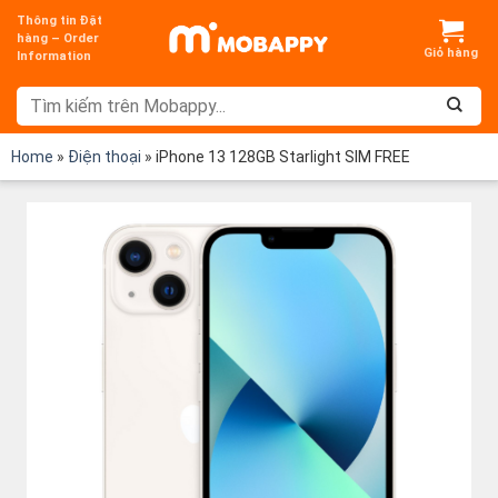
Chuyển
Thông tin Đặt
đến
hàng – Order
Information
nội
dung
Home
»
Điện thoại
»
iPhone 13 128GB Starlight SIM FREE