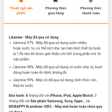
Thuật ngữ sản
Phương thức
Phương thức
phẩm
giao hàng
thanh toán
Các thuật ngữ sản phẩm Likenew - Brandnew
Likenew
- Máy đã qua sử dụng
Likenew 97% : Máy đã qua sử dụng xước nhiều
hoặc xước to, có thể nứt nhẹ tại màn hình thiết bị hoặc
bị 1 lỗi nào đó được giới thiệu chi tiết trong phần mô tả
sản phẩm.
Likenew 98% : Máy đã qua sử dụng có xước nhẹ vỏ, hoạt
động hoàn toàn ổn định, không lỗi.
Likenew 99% : Máy cũ đã qua sử dụng, hình thức còn
đẹp ko xước.
Bảo hành: 6
tháng đối với
iPhone, iPad, Apple Watch
, 3
tháng đối với
Sản phẩm Samsung, Sony, Oppo...
tại
MOBAPPY
Brandnew 100%
- Máy mới hoàn toàn chưa qua