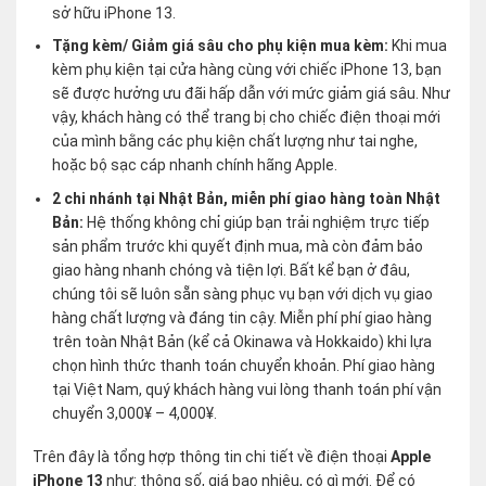
sở hữu iPhone 13.
Tặng kèm/ Giảm giá sâu cho phụ kiện mua kèm:
Khi mua
kèm phụ kiện tại cửa hàng cùng với chiếc iPhone 13, bạn
sẽ được hưởng ưu đãi hấp dẫn với mức giảm giá sâu. Như
vậy, khách hàng có thể trang bị cho chiếc điện thoại mới
của mình bằng các phụ kiện chất lượng như tai nghe,
hoặc bộ sạc cáp nhanh chính hãng Apple.
2 chi nhánh tại Nhật Bản, miễn phí giao hàng toàn Nhật
Bản:
Hệ thống không chỉ giúp bạn trải nghiệm trực tiếp
sản phẩm trước khi quyết định mua, mà còn đảm bảo
giao hàng nhanh chóng và tiện lợi. Bất kể bạn ở đâu,
chúng tôi sẽ luôn sẵn sàng phục vụ bạn với dịch vụ giao
hàng chất lượng và đáng tin cậy. Miễn phí phí giao hàng
trên toàn Nhật Bản (kể cả Okinawa và Hokkaido) khi lựa
chọn hình thức thanh toán chuyển khoản. Phí giao hàng
tại Việt Nam, quý khách hàng vui lòng thanh toán phí vận
chuyển 3,000¥ – 4,000¥.
Trên đây là tổng hợp thông tin chi tiết về điện thoại
Apple
iPhone 13
như: thông số, giá bao nhiêu, có gì mới. Để có