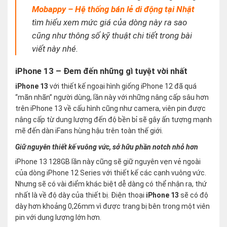
Mobappy – Hệ thống bán lẻ di động tại Nhật
tìm hiểu xem mức giá của dòng này ra sao
cũng như thông số kỹ thuật chi tiết trong bài
viết này nhé.
iPhone 13 – Đem đến những gì tuyệt vời nhất
iPhone 13
với thiết kế ngoại hình giống iPhone 12 đã quá
“mãn nhãn” người dùng, lần này với những nâng cấp sâu hơn
trên iPhone 13 về cấu hình cũng như camera, viên pin được
nâng cấp từ dung lượng đến độ bền bỉ sẽ gây ấn tượng mạnh
mẽ đến dàn iFans hùng hậu trên toàn thế giới.
Giữ nguyên thiết kế vuông vức, sở hữu phần notch nhỏ hơn
iPhone 13 128GB lần này cũng sẽ giữ nguyên vẹn vẻ ngoài
của dòng iPhone 12 Series với thiết kế các cạnh vuông vức.
Nhưng sẽ có vài điểm khác biệt dễ dàng có thể nhận ra, thứ
nhất là về độ dày của thiết bị. Điện thoại
iPhone 13
sẽ có độ
dày hơn khoảng 0,26mm vì được trang bị bên trong một viên
pin với dung lượng lớn hơn.