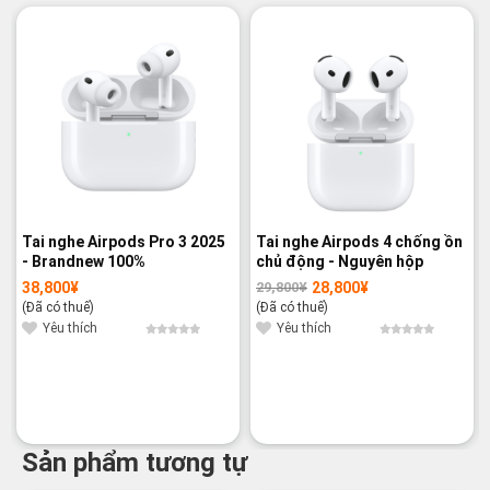
-3%
Tai nghe Airpods Pro 3 2025
Tai nghe Airpods 4 chống ồn
- Brandnew 100%
chủ động - Nguyên hộp
38,800
¥
28,800
¥
29,800
¥
Giá
Giá
gốc
hiện
(Đã có thuế)
(Đã có thuế)
là:
tại
29,800¥.
là:
Yêu thích
Yêu thích
28,800¥.
Sản phẩm tương tự