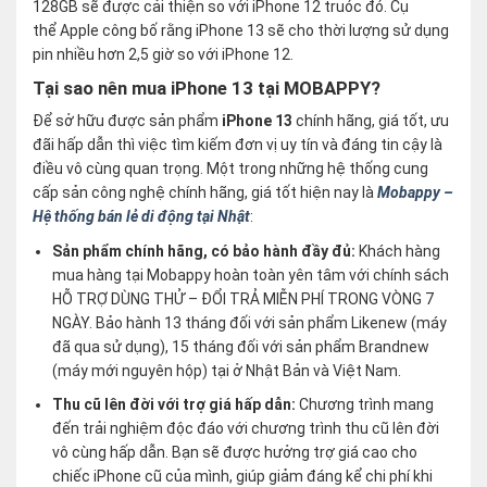
128GB sẽ được cải thiện so với iPhone 12 truóc đó. Cụ
thể Apple công bố rằng iPhone 13 sẽ cho thời lượng sử dụng
pin nhiều hơn 2,5 giờ so với iPhone 12.
Tại sao nên mua iPhone 13 tại MOBAPPY?
Để sở hữu được sản phẩm
iPhone 13
chính hãng, giá tốt, ưu
đãi hấp dẫn thì việc tìm kiếm đơn vị uy tín và đáng tin cậy là
điều vô cùng quan trọng. Một trong những hệ thống cung
cấp sản công nghệ chính hãng, giá tốt hiện nay là
Mobappy –
Hệ thống bán lẻ di động tại Nhật
:
Sản phẩm chính hãng, có bảo hành đầy đủ:
Khách hàng
mua hàng tại Mobappy hoàn toàn yên tâm với chính sách
HỖ TRỢ DÙNG THỬ – ĐỔI TRẢ MIỄN PHÍ TRONG VÒNG 7
NGÀY. Bảo hành 13 tháng đối với sản phẩm Likenew (máy
đã qua sử dụng), 15 tháng đối với sản phẩm Brandnew
(máy mới nguyên hộp) tại ở Nhật Bản và Việt Nam.
Thu cũ lên đời với trợ giá hấp dẫn:
Chương trình mang
đến trải nghiệm độc đáo với chương trình thu cũ lên đời
vô cùng hấp dẫn. Bạn sẽ được hưởng trợ giá cao cho
chiếc iPhone cũ của mình, giúp giảm đáng kể chi phí khi