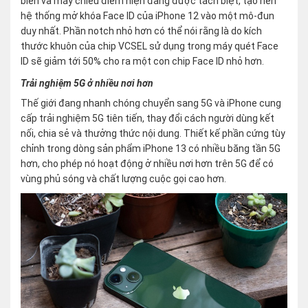
biến và máy chiếu điểm hiện đang được tách biệt, tạo nên
hệ thống mở khóa Face ID của iPhone 12 vào một mô-đun
duy nhất. Phần notch nhỏ hơn có thể nói rằng là do kích
thước khuôn của chip VCSEL sử dụng trong máy quét Face
ID sẽ giảm tới 50% cho ra một con chip Face ID nhỏ hơn.
Trải nghiệm 5G ở nhiều nơi hơn
Thế giới đang nhanh chóng chuyển sang 5G và iPhone cung
cấp trải nghiệm 5G tiên tiến, thay đổi cách người dùng kết
nối, chia sẻ và thưởng thức nội dung. Thiết kế phần cứng tùy
chỉnh trong dòng sản phẩm iPhone 13 có nhiều băng tần 5G
hơn, cho phép nó hoạt động ở nhiều nơi hơn trên 5G để có
vùng phủ sóng và chất lượng cuộc gọi cao hơn.