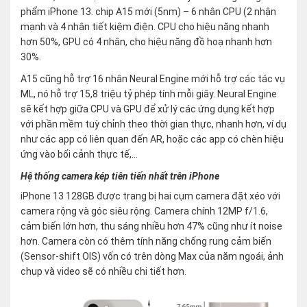
phẩm iPhone 13. chip A15 mới (5nm) – 6 nhân CPU (2 nhận
mạnh và 4 nhân tiết kiệm điện. CPU cho hiệu năng nhanh
hơn 50%, GPU có 4 nhân, cho hiệu năng đồ hoạ nhanh hơn
30%.
A15 cũng hỗ trợ 16 nhân Neural Engine mới hỗ trợ các tác vụ
ML, nó hỗ trợ 15,8 triệu tỷ phép tính mỗi giây. Neural Engine
sẽ kết hợp giữa CPU và GPU để xử lý các ứng dụng kết hợp
với phần mềm tuỳ chỉnh theo thời gian thực, nhanh hơn, ví dụ
như các app có liên quan đến AR, hoặc các app có chèn hiệu
ứng vào bối cảnh thực tế,…
Hệ thống camera kép tiên tiến nhất trên iPhone
iPhone 13 128GB được trang bị hai cụm camera đặt xéo với
camera rộng và góc siêu rộng. Camera chính 12MP f/1.6,
cảm biến lớn hơn, thu sáng nhiều hơn 47% cũng như ít noise
hơn. Camera còn có thêm tính năng chống rung cảm biến
(Sensor-shift OIS) vốn có trên dòng Max của năm ngoái, ảnh
chụp và video sẽ có nhiều chi tiết hơn.