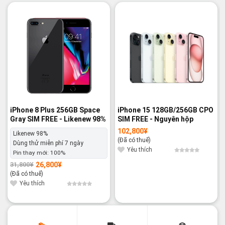
-16%
-14%
iPhone 8 Plus 256GB Space
iPhone 15 128GB/256GB CPO
Gray SIM FREE - Likenew 98%
SIM FREE - Nguyên hộp
102,800
¥
Likenew 98%
(Đã có thuế)
Dùng thử miễn phí 7 ngày
Yêu thích
Pin thay mới:
100%
26,800
¥
31,800
¥
Giá
Giá
gốc
hiện
(Đã có thuế)
là:
tại
31,800¥.
là:
Yêu thích
26,800¥.