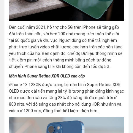
Đến cuối năm 2021, hỗ trợ cho 5G trên iPhone sẽ tăng gấp
đôi trên toàn cầu, với hơn 200 nhà mạng trên toàn thế giới
tại 60 quốc gia và khu vực. Người dùng có thể trải nghiệm
phát trực tuyến video chất lượng cao hơn trên các nền tảng
yêu thích của họ. Bên cạnh đó, chế độ Dữ liệu thông minh sẽ
tiết kiệm pin một cách thông minh bằng cách tự động
chuyển iPhone sang LTE khi không cần đến tốc độ 5G.
Màn hình Super Retina XDR OLED cao cấp
iPhone 13 128GB được trang bị màn hình Super Retina XDR
OLED được cải tiến mang lại tỷ lệ tương phản đáng kinh ngạc
cho màu đen sâu và tăng 28% độ sáng tối đa ngoài trời ở
800 nits, với độ sáng cao nhất cho nội dung HDR như ảnh và
video ở 1200 nits, đồng thời tiết kiệm điện hơn.