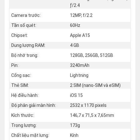
ƒ/2.4
Camera trước:
12MP, f/2.2
Tần số quét:
60Hz
Chipset:
Apple A15
Dung lượng RAM:
4 GB
Bộ nhớ trong:
128GB, 256GB, 512GB
Pin:
3240mAh
Cổng sạc:
Lightning
Thẻ SIM:
2 SIM (nano‑SIM và eSIM)
Hệ điều hành:
iOS 15
Độ phân giải màn hình:
2532 x 1170 pixels
Kích thước:
146,7 x 71,5 x 7,65mm
Trọng lượng:
173g
Chất liệu mặt lưng:
Kính