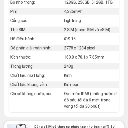
Bộ nhớ trong:
128GB, 256GB, 512GB, 1TB
Pin:
4,325mAh
Cổng sạc:
Lightning
Thẻ SIM:
2 SIM (nano‑SIM và eSIM)
Hệ điều hành:
iOS 15
Độ phân giải màn hình:
2778 x 1284 pixel
Kích thước:
160.8 x 78.1 x 7.65mm
Trọng lượng:
240g
Chất liệu mặt lưng:
Kính
Chất liệu khung viền:
Kim loại
Chỉ số kháng nước, bụi:
Đạt mức IP68 (chống nước ở
độ sâu tối đa 6 mét trong
vòng tối đa 30 phút)
Dùng eSIM có thực sự phức tạp như bạn nghĩ? Sự