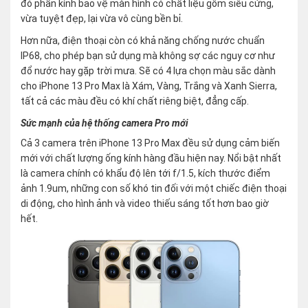
đó phần kính bảo vệ màn hình có chất liệu gốm siêu cứng,
vừa tuyệt đẹp, lại vừa vô cùng bền bỉ.
Hơn nữa, điện thoại còn có khả năng chống nước chuẩn
IP68, cho phép bạn sử dụng mà không sợ các nguy cơ như
đổ nước hay gặp trời mưa. Sẽ có 4 lựa chọn màu sắc dành
cho iPhone 13 Pro Max là Xám, Vàng, Trắng và Xanh Sierra,
tất cả các màu đều có khí chất riêng biệt, đẳng cấp.
Sức mạnh của hệ thống camera Pro mới
Cả 3 camera trên iPhone 13 Pro Max đều sử dụng cảm biến
mới với chất lượng ống kính hàng đầu hiện nay. Nổi bật nhất
là camera chính có khẩu độ lên tới f/1.5, kích thước điểm
ảnh 1.9um, những con số khó tin đối với một chiếc điện thoại
di động, cho hình ảnh và video thiếu sáng tốt hơn bao giờ
hết.