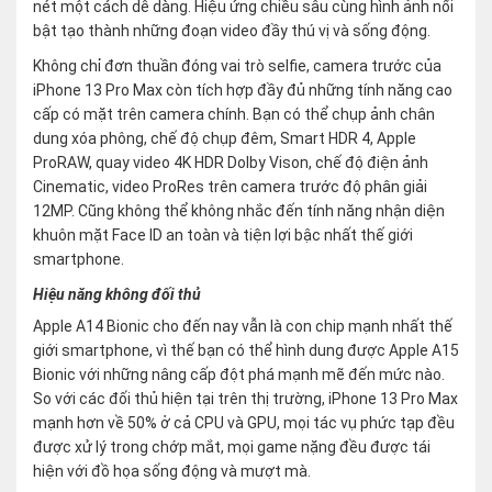
nét một cách dễ dàng. Hiệu ứng chiều sâu cùng hình ảnh nổi
bật tạo thành những đoạn video đầy thú vị và sống động.
Không chỉ đơn thuần đóng vai trò selfie, camera trước của
iPhone 13 Pro Max còn tích hợp đầy đủ những tính năng cao
cấp có mặt trên camera chính. Bạn có thể chụp ảnh chân
dung xóa phông, chế độ chụp đêm, Smart HDR 4, Apple
ProRAW, quay video 4K HDR Dolby Vison, chế độ điện ảnh
Cinematic, video ProRes trên camera trước độ phân giải
12MP. Cũng không thể không nhắc đến tính năng nhận diện
khuôn mặt Face ID an toàn và tiện lợi bậc nhất thế giới
smartphone.
Hiệu năng không đối thủ
Apple A14 Bionic cho đến nay vẫn là con chip mạnh nhất thế
giới smartphone, vì thế bạn có thể hình dung được Apple A15
Bionic với những nâng cấp đột phá mạnh mẽ đến mức nào.
So với các đối thủ hiện tại trên thị trường, iPhone 13 Pro Max
mạnh hơn về 50% ở cả CPU và GPU, mọi tác vụ phức tạp đều
được xử lý trong chớp mắt, mọi game nặng đều được tái
hiện với đồ họa sống động và mượt mà.