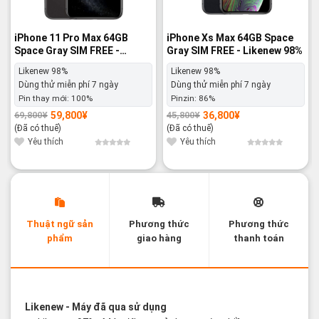
iPhone 11 Pro Max 64GB
iPhone Xs Max 64GB Space
Space Gray SIM FREE -
Gray SIM FREE - Likenew 98%
Likenew 98%
Likenew 98%
Likenew 98%
Dùng thử miễn phí 7 ngày
Dùng thử miễn phí 7 ngày
Pin thay mới:
100%
Pinzin:
86%
59,800
¥
36,800
¥
69,800
¥
45,800
¥
Giá
Giá
Giá
Giá
gốc
hiện
gốc
hiện
(Đã có thuế)
(Đã có thuế)
là:
tại
là:
tại
69,800¥.
là:
45,800¥.
là:
Yêu thích
Yêu thích
59,800¥.
36,800¥.
Thuật ngữ sản
Phương thức
Phương thức
phẩm
giao hàng
thanh toán
Các thuật ngữ sản phẩm Likenew - Brandnew
Likenew
- Máy đã qua sử dụng