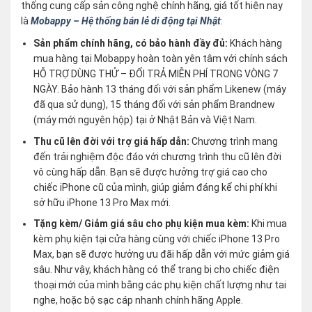
thống cung cấp sản công nghệ chính hãng, giá tốt hiện nay
là
Mobappy – Hệ thống bán lẻ di động tại Nhật
:
Sản phẩm chính hãng, có bảo hành đầy đủ:
Khách hàng
mua hàng tại Mobappy hoàn toàn yên tâm với chính sách
HỖ TRỢ DÙNG THỬ – ĐỔI TRẢ MIỄN PHÍ TRONG VÒNG 7
NGÀY. Bảo hành 13 tháng đối với sản phẩm Likenew (máy
đã qua sử dụng), 15 tháng đối với sản phẩm Brandnew
(máy mới nguyên hộp) tại ở Nhật Bản và Việt Nam.
Thu cũ lên đời với trợ giá hấp dẫn:
Chương trình mang
đến trải nghiệm độc đáo với chương trình thu cũ lên đời
vô cùng hấp dẫn. Bạn sẽ được hưởng trợ giá cao cho
chiếc iPhone cũ của mình, giúp giảm đáng kể chi phí khi
sở hữu iPhone 13 Pro Max mới.
Tặng kèm/ Giảm giá sâu cho phụ kiện mua kèm:
Khi mua
kèm phụ kiện tại cửa hàng cùng với chiếc iPhone 13 Pro
Max, bạn sẽ được hưởng ưu đãi hấp dẫn với mức giảm giá
sâu. Như vậy, khách hàng có thể trang bị cho chiếc điện
thoại mới của mình bằng các phụ kiện chất lượng như tai
nghe, hoặc bộ sạc cáp nhanh chính hãng Apple.