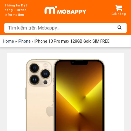
Chuyển
Thông tin Đặt
đến
hàng – Order
Information
nội
dung
Home
»
iPhone
»
iPhone 13 Pro max 128GB Gold SIM FREE