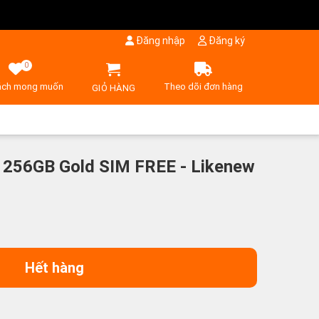
Đăng nhập
Đăng ký
0
ách mong muốn
Theo dõi đơn hàng
GIỎ HÀNG
 256GB Gold SIM FREE - Likenew
Hết hàng