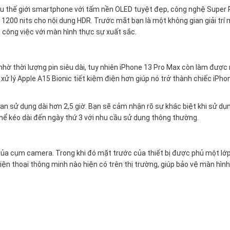
đầu thế giới smartphone với tấm nền OLED tuyệt đẹp, công nghệ Super 
i 1200 nits cho nội dung HDR. Trước mắt bạn là một không gian giải trí
h công việc với màn hình thực sự xuất sắc.
hờ thời lượng pin siêu dài, tuy nhiên iPhone 13 Pro Max còn làm được
 xử lý Apple A15 Bionic tiết kiệm điện hơn giúp nó trở thành chiếc iPho
ian sử dụng dài hơn 2,5 giờ. Bạn sẽ cảm nhận rõ sự khác biệt khi sử dụ
thể kéo dài đến ngày thứ 3 với nhu cầu sử dụng thông thường.
nhô của cụm camera. Trong khi đó mặt trước của thiết bị được phủ một lớ
 điện thoại thông minh nào hiện có trên thị trường, giúp bảo vệ màn hình