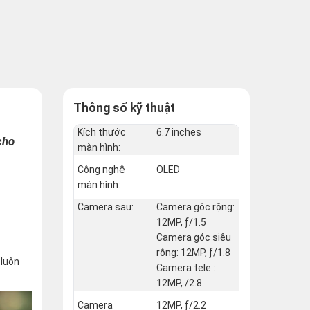
Thông số kỹ thuật
Kích thước
6.7 inches
cho
màn hình:
Công nghệ
OLED
màn hình:
Camera sau:
Camera góc rộng:
12MP, ƒ/1.5
Camera góc siêu
rộng: 12MP, ƒ/1.8
 luôn
Camera tele :
12MP, /2.8
Camera
12MP, ƒ/2.2