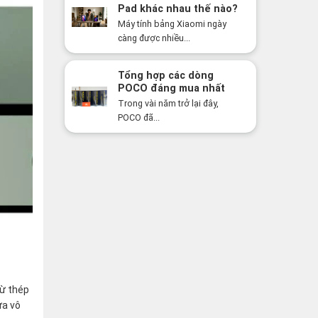
Pad khác nhau thế nào?
Nên mua dòng nào năm
Máy tính bảng Xiaomi ngày
2026?
càng được nhiều...
Tổng hợp các dòng
POCO đáng mua nhất
năm 2026: Hiệu năng
Trong vài năm trở lại đây,
mạnh, giá cực tốt
POCO đã...
từ thép
ừa vô