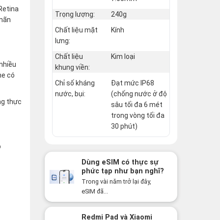
Retina
Trọng lượng:
240g
 mãn
Chất liệu mặt
Kính
lưng:
Chất liệu
Kim loại
 nhiều
khung viền:
ne có
Chỉ số kháng
Đạt mức IP68
nước, bụi:
(chống nước ở độ
ng thực
sâu tối đa 6 mét
trong vòng tối đa
30 phút)
p
Dùng eSIM có thực sự
phức tạp như bạn nghĩ?
Sự thật có thể khiến
Trong vài năm trở lại đây,
bạn bất ngờ!
eSIM đã...
Redmi Pad và Xiaomi