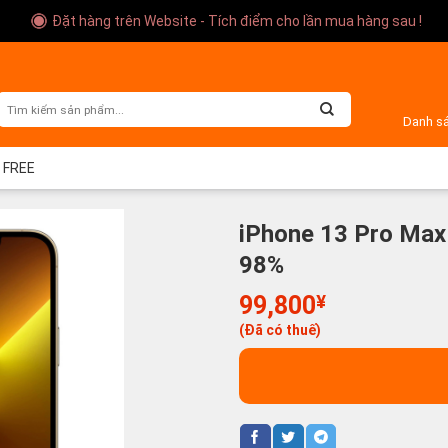
Đặt hàng trên Website - Tích điểm cho lần mua hàng sau !
Danh s
M FREE
iPhone 13 Pro Max
98%
99,800
¥
(Đã có thuế)