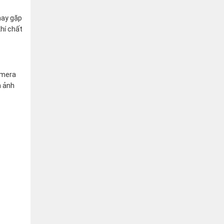
hay gặp
hí chất
amera
h ảnh