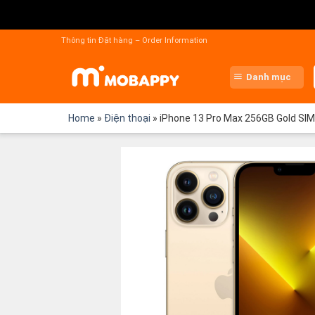
Chuyển
đến
Thông tin Đặt hàng – Order Information
nội
dung
Danh mục
Home
»
Điện thoại
»
iPhone 13 Pro Max 256GB Gold SI