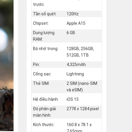
trước:
Tần số quét:
120Hz
Chipset:
Apple A15
Dung lượng
6 GB
RAM:
Bộ nhớ trong:
128GB, 256GB,
512GB, 1TB
Pin:
4,325mAh
Cổng sạc:
Lightning
Thẻ SIM:
2 SIM (nano‑SIM
và eSIM)
Hệ điều hành:
iOS 15
Độ phân giải
2778 x 1284 pixel
màn hình:
Kích thước:
160.8 x 78.1 x
7.65mm