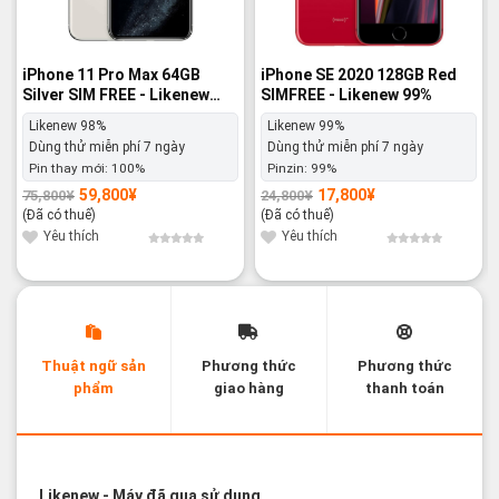
iPhone 11 Pro Max 64GB
iPhone SE 2020 128GB Red
Silver SIM FREE - Likenew
SIMFREE - Likenew 99%
98%
Likenew 98%
Likenew 99%
Dùng thử miễn phí 7 ngày
Dùng thử miễn phí 7 ngày
Pin thay mới:
100%
Pinzin:
99%
59,800
¥
17,800
¥
75,800
¥
24,800
¥
Giá
Giá
Giá
Giá
gốc
hiện
gốc
hiện
(Đã có thuế)
(Đã có thuế)
là:
tại
là:
tại
75,800¥.
là:
24,800¥.
là:
Yêu thích
Yêu thích
59,800¥.
17,800¥.
Thuật ngữ sản
Phương thức
Phương thức
phẩm
giao hàng
thanh toán
Các thuật ngữ sản phẩm Likenew - Brandnew
Likenew
- Máy đã qua sử dụng