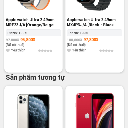
Apple watch Ultra 2 49mm
Apple watch Ultra 2 49mm
MRF23J/A [Orange/Beige
MX4P3J/A [Black・Black
Trail Loop M/L] GPS+Cellular
Ocean Band] GPS+Cellular -
Pinzin:
100%
Pinzin:
100%
- Nguyên hộp
Nguyên hộp
95,800
¥
97,800
¥
97,800
¥
100,800
¥
Giá
Giá
Giá
Giá
gốc
hiện
gốc
hiện
(Đã có thuế)
(Đã có thuế)
là:
tại
là:
tại
97,800¥.
là:
100,800¥.
là:
Yêu thích
Yêu thích
95,800¥.
97,800¥.
Sản phẩm tương tự
-21%
-28%