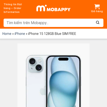
Chuyển
Thông tin Đặt
đến
hàng – Order
Information
nội
dung
Home
»
iPhone
»
iPhone 15 128GB Blue SIM FREE