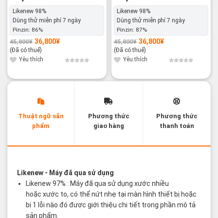
Likenew 98%
Likenew 98%
Dùng thử miễn phí 7 ngày
Dùng thử miễn phí 7 ngày
Pinzin:
86%
Pinzin:
87%
36,800
¥
36,800
¥
45,800
¥
45,800
¥
Giá
Giá
Giá
Giá
gốc
hiện
gốc
hiện
(Đã có thuế)
(Đã có thuế)
là:
tại
là:
tại
45,800¥.
là:
45,800¥.
là:
Yêu thích
Yêu thích
36,800¥.
36,800¥.
Thuật ngữ sản
Phương thức
Phương thức
phẩm
giao hàng
thanh toán
Các thuật ngữ sản phẩm Likenew - Brandnew
Likenew
- Máy đã qua sử dụng
Likenew 97% : Máy đã qua sử dụng xước nhiều
hoặc xước to, có thể nứt nhẹ tại màn hình thiết bị hoặc
bị 1 lỗi nào đó được giới thiệu chi tiết trong phần mô tả
sản phẩm.