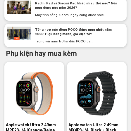
Redmi Pad và Xiaomi Pad khác nhau thế nào? Nên
mua dòng nào năm 2026?
Máy tính bảng Xiaomi ngày càng được nhiều...
Tổng hợp các dòng POCO đáng mua nhất năm
2026: Hiệu năng mạnh, giá cực tốt
Trong vài năm trở lại đây, POCO đã...
Phụ kiện hay mua kèm
-2%
-3%
Apple watch Ultra 2 49mm
Apple watch Ultra 2 49mm
MRF23J/A [Orange/Beige
MX4P3J/A [Black・Black