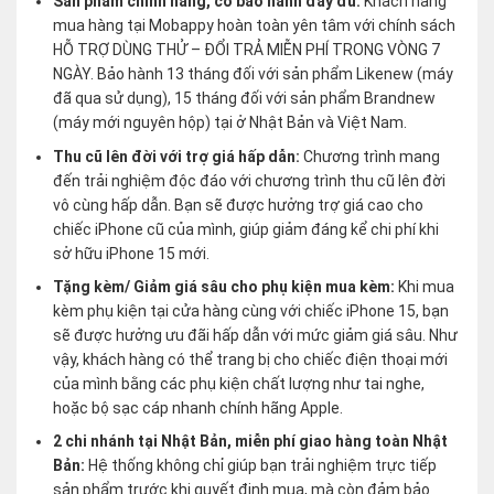
Sản phẩm chính hãng, có bảo hành đầy đủ:
Khách hàng
mua hàng tại Mobappy hoàn toàn yên tâm với chính sách
HỖ TRỢ DÙNG THỬ – ĐỔI TRẢ MIỄN PHÍ TRONG VÒNG 7
NGÀY. Bảo hành 13 tháng đối với sản phẩm Likenew (máy
đã qua sử dụng), 15 tháng đối với sản phẩm Brandnew
(máy mới nguyên hộp) tại ở Nhật Bản và Việt Nam.
Thu cũ lên đời với trợ giá hấp dẫn:
Chương trình mang
đến trải nghiệm độc đáo với chương trình thu cũ lên đời
vô cùng hấp dẫn. Bạn sẽ được hưởng trợ giá cao cho
chiếc iPhone cũ của mình, giúp giảm đáng kể chi phí khi
sở hữu iPhone 15 mới.
Tặng kèm/ Giảm giá sâu cho phụ kiện mua kèm:
Khi mua
kèm phụ kiện tại cửa hàng cùng với chiếc iPhone 15, bạn
sẽ được hưởng ưu đãi hấp dẫn với mức giảm giá sâu. Như
vậy, khách hàng có thể trang bị cho chiếc điện thoại mới
của mình bằng các phụ kiện chất lượng như tai nghe,
hoặc bộ sạc cáp nhanh chính hãng Apple.
2 chi nhánh tại Nhật Bản, miễn phí giao hàng toàn Nhật
Bản:
Hệ thống không chỉ giúp bạn trải nghiệm trực tiếp
sản phẩm trước khi quyết định mua, mà còn đảm bảo