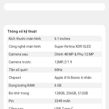
Thông số kỹ thuật
Kích thước màn hình:
6.1 inches
Công nghệ màn hình:
Super Retina XDR OLED
Camera sau:
Chính 48 MP & Phụ 12 MP
Camera trước:
12MP, ƒ/1.9
Tần số quét:
60Hz
Chipset:
Apple A16 Bionic 6 nhân
Dung lượng RAM:
6 GB
Bộ nhớ trong:
128GB, 256GB, 512GB
Pin:
3349 mAh
Cổng sạc:
USB Type-C