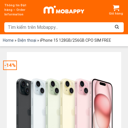
Chuyển
Thông tin Đặt
đến
hàng – Order
Information
nội
dung
Home
»
Điện thoại
»
iPhone 15 128GB/256GB CPO SIM FREE
-14%