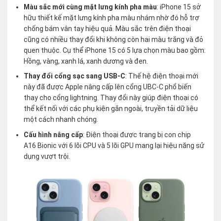
Màu sắc mới cùng mặt lưng kính pha màu
: iPhone 15 sở
hữu thiết kế mặt lưng kính pha màu nhám nhờ đó hỗ trợ
chống bám vân tay hiệu quả. Màu sắc trên điện thoại
cũng có nhiều thay đổi khi không còn hai màu trắng và đỏ
quen thuộc. Cụ thể iPhone 15 có 5 lựa chọn màu bao gồm:
Hồng, vàng, xanh lá, xanh dương và đen.
Thay đổi cổng sạc sang USB-C
: Thế hệ điện thoại mới
này đã được Apple nâng cấp lên cổng UBC-C phổ biến
thay cho cổng lightning. Thay đổi này giúp điện thoại có
thể kết nối với các phụ kiện gắn ngoài, truyền tải dữ liệu
một cách nhanh chóng.
Cấu hình nâng cấp
: Điện thoại được trang bị con chip
A16 Bionic với 6 lõi CPU và 5 lõi GPU mang lại hiệu năng sử
dụng vượt trội.