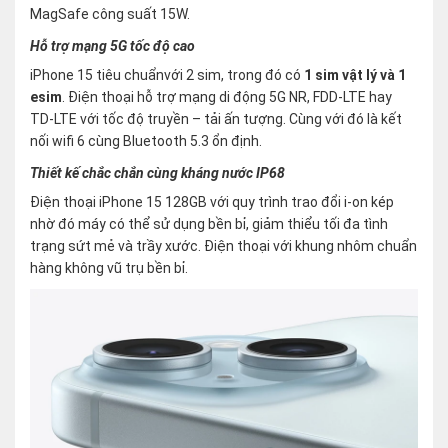
MagSafe công suất 15W.
Hỗ trợ mạng 5G tốc độ cao
iPhone 15 tiêu chuẩnvới 2 sim, trong đó có
1 sim vật lý và 1
esim
. Điện thoại hỗ trợ mạng di động 5G NR, FDD-LTE hay
TD-LTE với tốc độ truyền – tải ấn tượng. Cùng với đó là kết
nối wifi 6 cùng Bluetooth 5.3 ổn định.
Thiết kế chắc chắn cùng kháng nước IP68
Điện thoại iPhone 15 128GB với quy trình trao đổi i-on kép
nhờ đó máy có thể sử dụng bền bỉ, giảm thiểu tối đa tình
trạng sứt mẻ và trầy xước. Điện thoại với khung nhôm chuẩn
hàng không vũ trụ bền bỉ.