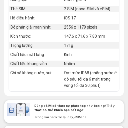
Thẻ SIM:
2 SIM (nano‑SIM và eSIM)
Hệ điều hành:
iOS 17
Độ phân giải màn hình:
2556 x 1179 pixels
Kích thước:
147.6 x 71.6 x 7.80 mm
Trọng lượng:
171g
Chất liệu mặt lưng:
Kính
Chất liệu khung viền:
Nhôm
Chỉ số kháng nước, bụi:
Đạt mức IP68 (chống nước ở
độ sâu tối đa 6 mét trong
vòng tối đa 30 phút)
Dùng eSIM có thực sự phức tạp như bạn nghĩ? Sự
thật có thể khiến bạn bất ngờ!
Trong vài năm trở lại đây, eSIM đã...