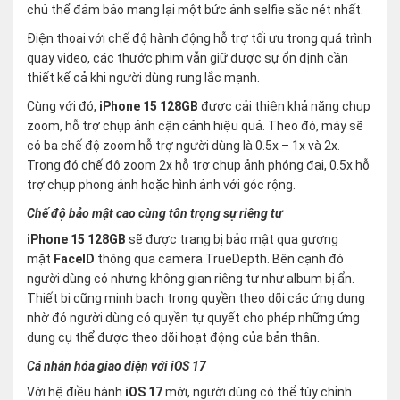
chủ thể đảm bảo mang lại một bức ảnh selfie sắc nét nhất.
Điện thoại với chế độ hành động hỗ trợ tối ưu trong quá trình
quay video, các thước phim vẫn giữ được sự ổn định cần
thiết kể cả khi người dùng rung lắc mạnh.
Cùng với đó,
iPhone 15 128GB
được cải thiện khả năng chụp
zoom, hỗ trợ chụp ảnh cận cảnh hiệu quả. Theo đó, máy sẽ
có ba chế độ zoom hỗ trợ người dùng là 0.5x – 1x và 2x.
Trong đó chế độ zoom 2x hỗ trợ chụp ảnh phóng đại, 0.5x hỗ
trợ chụp phong ảnh hoặc hình ảnh với góc rộng.
Chế độ bảo mật cao cùng tôn trọng sự riêng tư
iPhone 15 128GB
sẽ được trang bị bảo mật qua gương
mặt
FaceID
thông qua camera TrueDepth. Bên cạnh đó
người dùng có nhưng không gian riêng tư như album bị ẩn.
Thiết bị cũng minh bạch trong quyền theo dõi các ứng dụng
nhờ đó người dùng có quyền tự quyết cho phép những ứng
dụng cụ thể được theo dõi hoạt động của bản thân.
Cá nhân hóa giao diện với iOS 17
Với hệ điều hành
iOS 17
mới, người dùng có thể tùy chỉnh