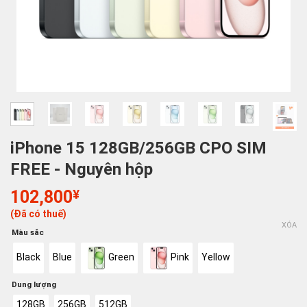
iPhone 15 128GB/256GB CPO SIM
FREE - Nguyên hộp
102,800
¥
(Đã có thuế)
XÓA
Màu sắc
Black
Blue
Green
Pink
Yellow
Dung lượng
128GB
256GB
512GB