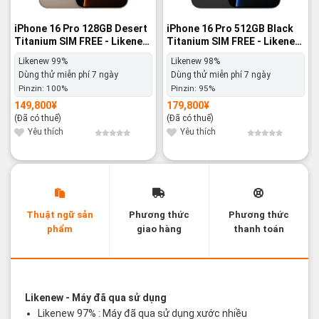
iPhone 16 Pro 128GB Desert
iPhone 16 Pro 512GB Black
Titanium SIM FREE - Likenew
Titanium SIM FREE - Likenew
99%
98%
Likenew 99%
Likenew 98%
Dùng thử miễn phí 7 ngày
Dùng thử miễn phí 7 ngày
Pinzin:
100%
Pinzin:
95%
149,800
¥
179,800
¥
(Đã có thuế)
(Đã có thuế)
Yêu thích
Yêu thích
Thuật ngữ sản
Phương thức
Phương thức
phẩm
giao hàng
thanh toán
Các thuật ngữ sản phẩm Likenew - Brandnew
Likenew
- Máy đã qua sử dụng
Likenew 97% : Máy đã qua sử dụng xước nhiều