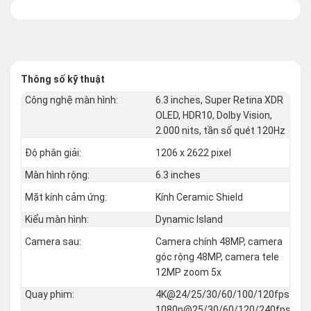
Thông số kỹ thuật
Công nghệ màn hình:
6.3 inches, Super Retina XDR
OLED, HDR10, Dolby Vision,
2.000 nits, tần số quét 120Hz
Độ phân giải:
1206 x 2622 pixel
Màn hình rộng:
6.3 inches
Mặt kính cảm ứng:
Kính Ceramic Shield
Kiểu màn hình:
Dynamic Island
Camera sau:
Camera chính 48MP, camera
góc rộng 48MP, camera tele
12MP zoom 5x
Quay phim:
4K@24/25/30/60/100/120fps,
1080p@25/30/60/120/240fps,