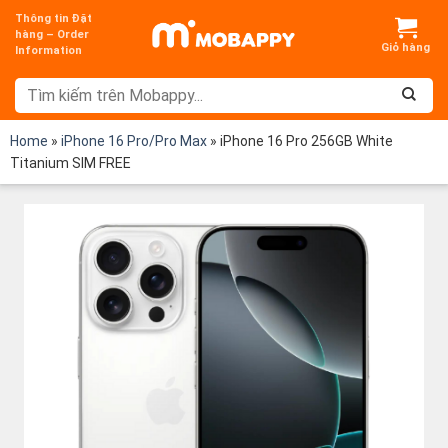
Chuyển
Thông tin Đặt
đến
hàng – Order
Information
nội
dung
Home
»
iPhone 16 Pro/Pro Max
»
iPhone 16 Pro 256GB White
Titanium SIM FREE