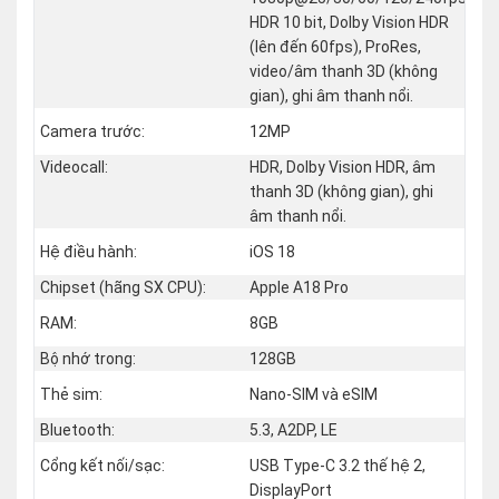
HDR 10 bit, Dolby Vision HDR
(lên đến 60fps), ProRes,
video/âm thanh 3D (không
gian), ghi âm thanh nổi.
Camera trước:
12MP
Videocall:
HDR, Dolby Vision HDR, âm
thanh 3D (không gian), ghi
âm thanh nổi.
Hệ điều hành:
iOS 18
Chipset (hãng SX CPU):
Apple A18 Pro
RAM:
8GB
Bộ nhớ trong:
128GB
Thẻ sim:
Nano-SIM và eSIM
Bluetooth:
5.3, A2DP, LE
Cổng kết nối/sạc:
USB Type-C 3.2 thế hệ 2,
DisplayPort