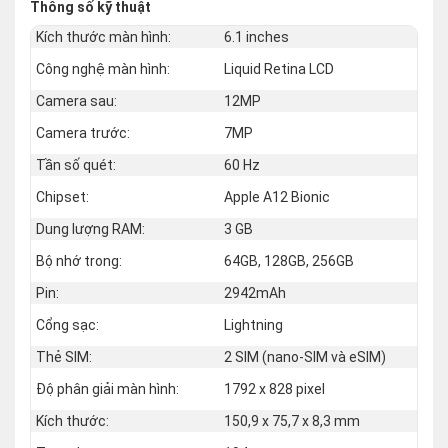
Thông số kỹ thuật
Kích thước màn hình:
6.1 inches
Công nghệ màn hình:
Liquid Retina LCD
Camera sau:
12MP
Camera trước:
7MP
Tần số quét:
60 Hz
Chipset:
Apple A12 Bionic
Dung lượng RAM:
3 GB
Bộ nhớ trong:
64GB, 128GB, 256GB
Pin:
2942mAh
Cổng sạc:
Lightning
Thẻ SIM:
2 SIM (nano‑SIM và eSIM)
Độ phân giải màn hình:
1792 x 828 pixel
Kích thước:
150,9 x 75,7 x 8,3 mm