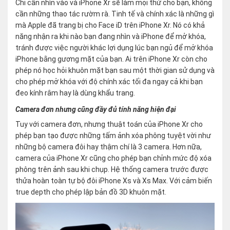
Chỉ cần nhìn vào và iPhone Xr sẽ làm mọi thứ cho bạn, không
cần những thao tác rườm rà. Tinh tế và chính xác là những gì
mà Apple đã trang bị cho Face iD trên iPhone Xr. Nó có khả
năng nhận ra khi nào bạn đang nhìn và iPhone để mở khóa,
tránh được việc người khác lợi dụng lúc bạn ngủ để mở khóa
iPhone bằng gương mặt của bạn. Ai trên iPhone Xr còn cho
phép nó học hỏi khuôn mặt bạn sau một thời gian sử dụng và
cho phép mở khóa với độ chính xác tối đa ngay cả khi bạn
đeo kính râm hay là dùng khẩu trang.
Camera đơn nhưng cũng đầy đủ tính năng hiện đại
Tuy với camera đơn, nhưng thuật toán của iPhone Xr cho
phép bạn tạo được những tấm ảnh xóa phông tuyệt vời như
những bộ camera đôi hay thậm chí là 3 camera. Hơn nữa,
camera của iPhone Xr cũng cho phép bạn chỉnh mức độ xóa
phông trên ảnh sau khi chụp. Hệ thống camera trước được
thửa hoàn toàn tự bộ đôi iPhone Xs và Xs Max. Với cảm biến
true depth cho phép lập bản đồ 3D khuôn mặt.