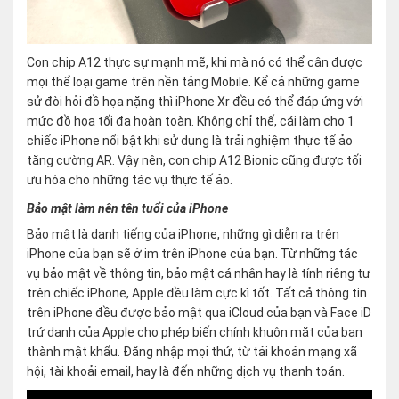
Con chip A12 thực sự mạnh mẽ, khi mà nó có thể cân được
mọi thể loại game trên nền tảng Mobile. Kể cả những game
sử đòi hỏi đồ họa nặng thì iPhone Xr đều có thể đáp ứng với
mức đồ họa tối đa hoàn toàn. Không chỉ thế, cái làm cho 1
chiếc iPhone nổi bật khi sử dụng là trải nghiệm thực tế ảo
tăng cường AR. Vậy nên, con chip A12 Bionic cũng được tối
ưu hóa cho những tác vụ thực tế ảo.
Bảo mật làm nên tên tuổi của iPhone
Bảo mật là danh tiếng của iPhone, những gì diễn ra trên
iPhone của bạn sẽ ở im trên iPhone của bạn. Từ những tác
vụ bảo mật về thông tin, bảo mật cá nhân hay là tính riêng tư
trên chiếc iPhone, Apple đều làm cực kì tốt. Tất cả thông tin
trên iPhone đều được bảo mật qua iCloud của bạn và Face iD
trứ danh của Apple cho phép biến chính khuôn mặt của bạn
thành mật khẩu. Đăng nhập mọi thứ, từ tải khoản mạng xã
hội, tài khoải email, hay là đến những dịch vụ thanh toán.