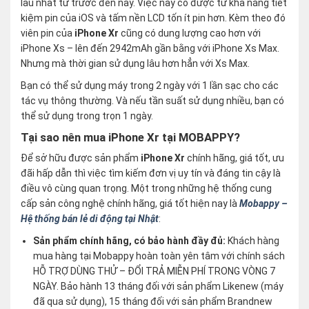
lâu nhất từ trước đến nay. Việc này có được từ khả năng tiết
kiệm pin của iOS và tấm nền LCD tốn ít pin hơn. Kèm theo đó
viên pin của
iPhone Xr
cũng có dung lượng cao hơn với
iPhone Xs – lên đến 2942mAh gần bằng với iPhone Xs Max.
Nhưng mà thời gian sử dụng lâu hơn hẳn với Xs Max.
Bạn có thể sử dụng máy trong 2 ngày với 1 lần sạc cho các
tác vụ thông thường. Và nếu tần suất sử dụng nhiều, bạn có
thể sử dụng trong trọn 1 ngày.
Tại sao nên mua iPhone Xr tại MOBAPPY?
Để sở hữu được sản phẩm
iPhone Xr
chính hãng, giá tốt, ưu
đãi hấp dẫn thì việc tìm kiếm đơn vị uy tín và đáng tin cậy là
điều vô cùng quan trọng. Một trong những hệ thống cung
cấp sản công nghệ chính hãng, giá tốt hiện nay là
Mobappy –
Hệ thống bán lẻ di động tại Nhật
:
Sản phẩm chính hãng, có bảo hành đầy đủ:
Khách hàng
mua hàng tại Mobappy hoàn toàn yên tâm với chính sách
HỖ TRỢ DÙNG THỬ – ĐỔI TRẢ MIỄN PHÍ TRONG VÒNG 7
NGÀY. Bảo hành 13 tháng đối với sản phẩm Likenew (máy
đã qua sử dụng), 15 tháng đối với sản phẩm Brandnew