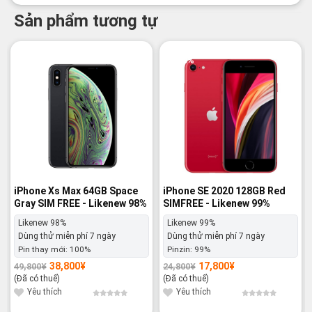
Sản phẩm tương tự
-22%
-28%
iPhone Xs Max 64GB Space
iPhone SE 2020 128GB Red
Gray SIM FREE - Likenew 98%
SIMFREE - Likenew 99%
Likenew 98%
Likenew 99%
Dùng thử miễn phí 7 ngày
Dùng thử miễn phí 7 ngày
Pin thay mới:
100%
Pinzin:
99%
38,800
¥
17,800
¥
49,800
¥
24,800
¥
Giá
Giá
Giá
Giá
gốc
hiện
gốc
hiện
(Đã có thuế)
(Đã có thuế)
là:
tại
là:
tại
49,800¥.
là:
24,800¥.
là:
Yêu thích
Yêu thích
38,800¥.
17,800¥.