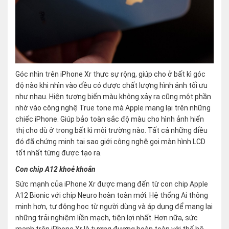
Góc nhìn trên iPhone Xr thực sự rộng, giúp cho ở bất kì góc
độ nào khi nhìn vào đều có được chất lượng hình ảnh tối ưu
như nhau. Hiện tượng biến màu không xảy ra cũng một phần
nhờ vào công nghệ True tone mà Apple mang lại trên những
chiếc iPhone. Giúp bảo toàn sắc độ màu cho hình ảnh hiển
thị cho dù ở trong bất kì môi trường nào. Tất cả những điều
đó đã chứng minh tại sao giới công nghệ gọi màn hình LCD
tốt nhất từng được tạo ra.
Con chip A12 khoẻ khoắn
Sức mạnh của iPhone Xr được mang đến từ con chip Apple
A12 Bionic với chip Neuro hoàn toàn mới. Hệ thống Ai thông
minh hơn, tự động học từ người dùng và áp dụng để mang lại
những trải nghiệm liền mạch, tiện lợi nhất. Hơn nữa, sức