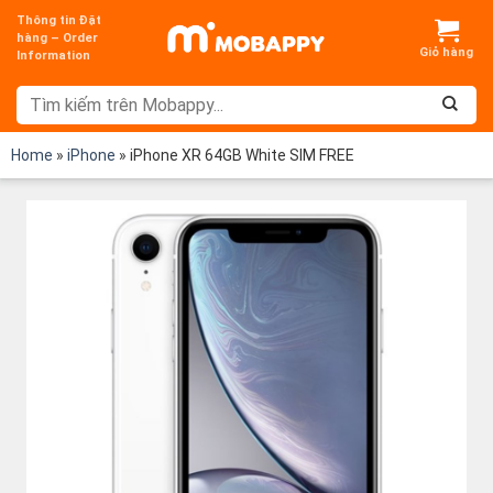
Chuyển
Thông tin Đặt
đến
hàng – Order
Information
nội
dung
Home
»
iPhone
»
iPhone XR 64GB White SIM FREE