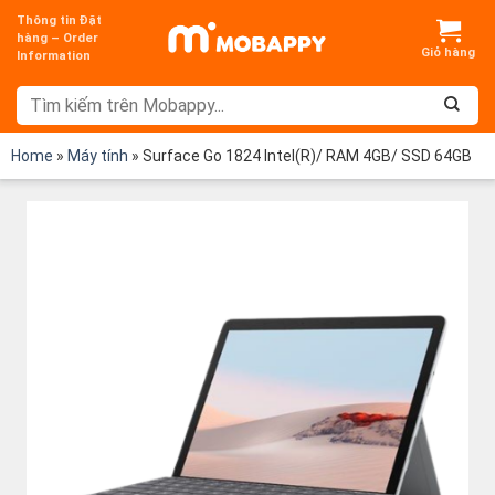
Chuyển
Thông tin Đặt
đến
hàng – Order
Information
nội
dung
Home
»
Máy tính
»
Surface Go 1824 Intel(R)/ RAM 4GB/ SSD 64GB