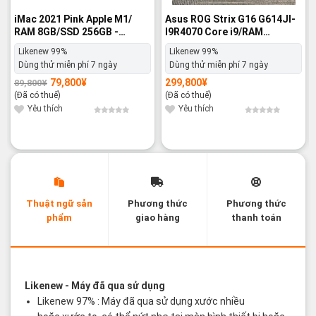
iMac 2021 Pink Apple M1/
Asus ROG Strix G16 G614JI-
RAM 8GB/SSD 256GB -
I9R4070 Core i9/RAM
Likenew 99%
32GB/ROM 1TB SSD/G
Likenew 99%
Likenew 99%
eForce RTX 4070/Windows
Dùng thử miễn phí 7 ngày
Dùng thử miễn phí 7 ngày
11 Home - Likenew 99%
79,800
¥
299,800
¥
89,800
¥
Giá
Giá
gốc
hiện
(Đã có thuế)
(Đã có thuế)
là:
tại
89,800¥.
là:
Yêu thích
Yêu thích
79,800¥.
Thuật ngữ sản
Phương thức
Phương thức
phẩm
giao hàng
thanh toán
Các thuật ngữ sản phẩm Likenew - Brandnew
Likenew
- Máy đã qua sử dụng
Likenew 97% : Máy đã qua sử dụng xước nhiều