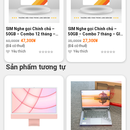
SIM Nghe gọi Chính chủ –
SIM Nghe gọi Chính chủ –
50GB – Combo 12 tháng –
50GB – Combo 7 tháng – GIÁ
GIÁ ƯU ĐÃI
ƯU ĐÃI
47,300
¥
27,300
¥
60,000
¥
35,000
¥
Giá
Giá
Giá
Giá
gốc
hiện
gốc
hiện
(Đã có thuế)
(Đã có thuế)
là:
tại
là:
tại
60,000¥.
là:
35,000¥.
là:
Yêu thích
Yêu thích
47,300¥.
27,300¥.
Sản phẩm tương tự
-11%