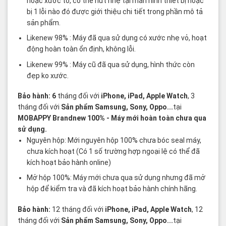
hoặc xước to, có thể nứt nhẹ tại màn hình thiết bị hoặc
bị 1 lỗi nào đó được giới thiệu chi tiết trong phần mô tả
sản phẩm.
Likenew 98% : Máy đã qua sử dụng có xước nhẹ vỏ, hoạt
động hoàn toàn ổn định, không lỗi.
Likenew 99% : Máy cũ đã qua sử dụng, hình thức còn
đẹp ko xước.
Bảo hành: 6
tháng đối với
iPhone, iPad, Apple Watch
, 3
tháng đối với
Sản phẩm Samsung, Sony, Oppo...
tại
MOBAPPY
Brandnew 100%
- Máy mới hoàn toàn chưa qua
sử dụng.
Nguyên hộp: Mới nguyên hộp 100% chưa bóc seal máy,
chưa kích hoạt (Có 1 số trường hợp ngoại lệ có thể đã
kích hoạt bảo hành online)
Mở hộp 100%: Máy mới chưa qua sử dụng nhưng đã mở
hộp để kiểm tra và đã kích hoạt bảo hành chính hãng.
Bảo hành:
12 tháng đối với
iPhone, iPad, Apple Watch
, 12
tháng đối với
Sản phẩm Samsung, Sony, Oppo...
tại