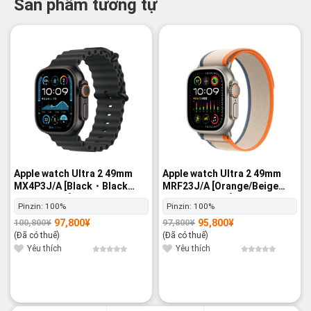
Sản phẩm tương tự
-3%
-2%
Apple watch Ultra 2 49mm
Apple watch Ultra 2 49mm
MX4P3J/A [Black・Black
MRF23J/A [Orange/Beige
Ocean Band] GPS+Cellular -
Trail Loop M/L] GPS+Cellular
Pinzin:
100%
Pinzin:
100%
Nguyên hộp
- Nguyên hộp
97,800
¥
95,800
¥
100,800
¥
97,800
¥
Giá
Giá
Giá
Giá
gốc
hiện
gốc
hiện
(Đã có thuế)
(Đã có thuế)
là:
tại
là:
tại
100,800¥.
là:
97,800¥.
là:
Yêu thích
Yêu thích
97,800¥.
95,800¥.