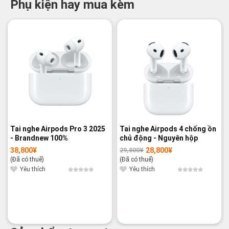
Phụ kiện hay mua kèm
-3%
Tai nghe Airpods Pro 3 2025
Tai nghe Airpods 4 chống ồn
- Brandnew 100%
chủ động - Nguyên hộp
38,800
¥
28,800
¥
29,800
¥
Giá
Giá
gốc
hiện
(Đã có thuế)
(Đã có thuế)
là:
tại
29,800¥.
là:
Yêu thích
Yêu thích
28,800¥.