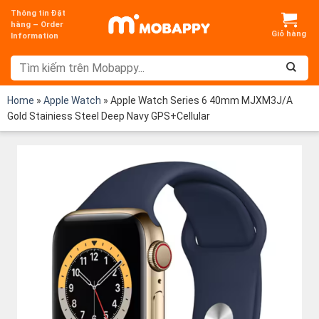
Chuyển
Thông tin Đặt
đến
hàng – Order
Information
nội
dung
Home
»
Apple Watch
»
Apple Watch Series 6 40mm MJXM3J/A
Gold Stainiess Steel Deep Navy GPS+Cellular