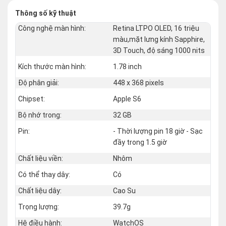
Thông số kỹ thuật
Công nghệ màn hình:
Retina LTPO OLED, 16 triệu
màu,mặt lưng kính Sapphire,
3D Touch, độ sáng 1000 nits
Kích thước màn hình:
1.78 inch
Độ phân giải:
448 x 368 pixels
Chipset:
Apple S6
Bộ nhớ trong:
32 GB
Pin:
- Thời lượng pin 18 giờ - Sạc
đầy trong 1.5 giờ
Chất liệu viền:
Nhôm
Có thể thay dây:
Có
Chất liệu dây:
Cao Su
Trọng lượng:
39.7g
Hệ điều hành:
WatchOS