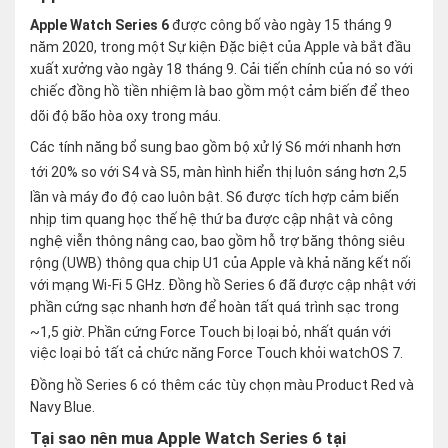
Apple Watch Series 6
được công bố vào ngày 15 tháng 9
năm 2020, trong một Sự kiện Đặc biệt của Apple và bắt đầu
xuất xưởng vào ngày 18 tháng 9. Cải tiến chính của nó so với
chiếc đồng hồ tiền nhiệm là bao gồm một cảm biến để theo
dõi độ bão hòa oxy trong máu.
Các tính năng bổ sung bao gồm bộ xử lý S6 mới nhanh hơn
tới 20% so với S4 và S5,
màn hình hiển thị luôn sáng hơn 2,5
lần và máy đo độ cao luôn bật.
S6 được tích hợp cảm biến
nhịp tim quang học thế hệ thứ ba được cập nhật và công
nghệ viễn thông nâng cao, bao gồm hỗ trợ băng thông siêu
rộng (UWB) thông qua chip U1 của Apple và khả năng kết nối
với mạng Wi-Fi 5 GHz. Đồng hồ Series 6 đã được cập nhật với
phần cứng sạc nhanh hơn để hoàn tất quá trình sạc trong
~1,5 giờ.
Phần cứng Force Touch bị loại bỏ, nhất quán với
việc loại bỏ tất cả chức năng Force Touch khỏi watchOS 7.
Đồng hồ Series 6 có thêm các tùy chọn màu Product Red và
Navy Blue.
Tại sao nên mua Apple Watch Series 6 tại