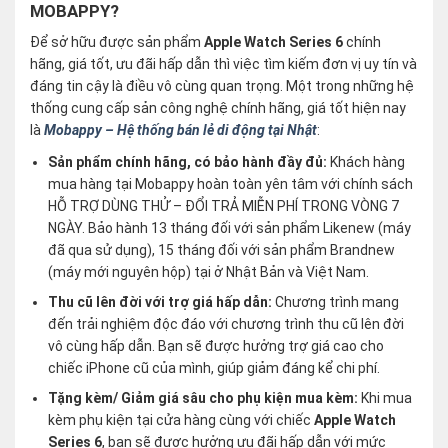
MOBAPPY?
Để sở hữu được sản phẩm
Apple Watch Series 6
chính
hãng, giá tốt, ưu đãi hấp dẫn thì việc tìm kiếm đơn vị uy tín và
đáng tin cậy là điều vô cùng quan trọng. Một trong những hệ
thống cung cấp sản công nghệ chính hãng, giá tốt hiện nay
là
Mobappy – Hệ thống bán lẻ di động tại Nhật
:
Sản phẩm chính hãng, có bảo hành đầy đủ:
Khách hàng
mua hàng tại Mobappy hoàn toàn yên tâm với chính sách
HỖ TRỢ DÙNG THỬ – ĐỔI TRẢ MIỄN PHÍ TRONG VÒNG 7
NGÀY. Bảo hành 13 tháng đối với sản phẩm Likenew (máy
đã qua sử dụng), 15 tháng đối với sản phẩm Brandnew
(máy mới nguyên hộp) tại ở Nhật Bản và Việt Nam.
Thu cũ lên đời với trợ giá hấp dẫn:
Chương trình mang
đến trải nghiệm độc đáo với chương trình thu cũ lên đời
vô cùng hấp dẫn. Bạn sẽ được hưởng trợ giá cao cho
chiếc iPhone cũ của mình, giúp giảm đáng kể chi phí.
Tặng kèm/ Giảm giá sâu cho phụ kiện mua kèm:
Khi mua
kèm phụ kiện tại cửa hàng cùng với chiếc
Apple Watch
Series 6
, bạn sẽ được hưởng ưu đãi hấp dẫn với mức