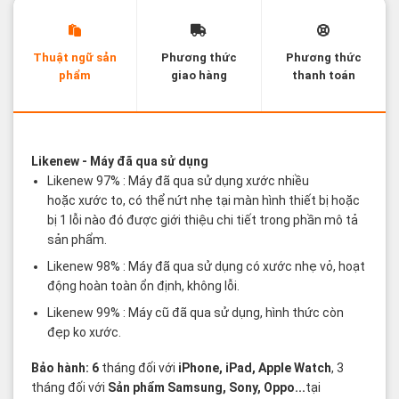
Thuật ngữ sản
Phương thức
Phương thức
phẩm
giao hàng
thanh toán
Các thuật ngữ sản phẩm Likenew - Brandnew
Likenew
- Máy đã qua sử dụng
Likenew 97% : Máy đã qua sử dụng xước nhiều
hoặc xước to, có thể nứt nhẹ tại màn hình thiết bị hoặc
bị 1 lỗi nào đó được giới thiệu chi tiết trong phần mô tả
sản phẩm.
Likenew 98% : Máy đã qua sử dụng có xước nhẹ vỏ, hoạt
động hoàn toàn ổn định, không lỗi.
Likenew 99% : Máy cũ đã qua sử dụng, hình thức còn
đẹp ko xước.
Bảo hành: 6
tháng đối với
iPhone, iPad, Apple Watch
, 3
tháng đối với
Sản phẩm Samsung, Sony, Oppo...
tại