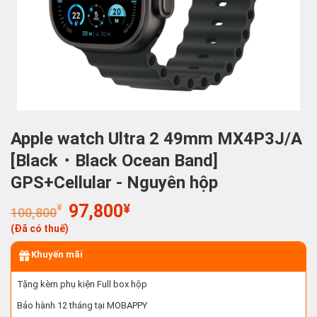
Apple watch Ultra 2 49mm MX4P3J/A
[Black・Black Ocean Band]
GPS+Cellular - Nguyên hộp
Giá
Giá
¥
97,800
¥
100,800
gốc
hiện
(Đã có thuế)
là:
tại
100,800¥.
là:
Khuyến mãi
97,800¥.
Tặng kèm phụ kiện Full box hộp
Bảo hành 12 tháng tại MOBAPPY