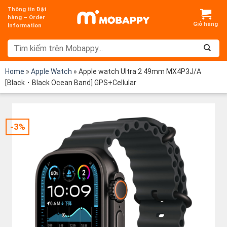
Chuyển
Thông tin Đặt
đến
hàng – Order
Information
nội
dung
Home
»
Apple Watch
»
Apple watch Ultra 2 49mm MX4P3J/A
[Black・Black Ocean Band] GPS+Cellular
-3%