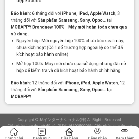
đẹp ko xước.
Bảo hành: 6
tháng đối với
iPhone, iPad, Apple Watch
, 3
tháng đối với
Sản phẩm Samsung, Sony, Oppo...
tại
MOBAPPY
Brandnew 100%
- Máy mới hoàn toàn chưa qua
sử dụng.
Nguyên hộp: Mới nguyên hộp 100% chưa bóc seal máy,
chưa kích hoạt (Có 1 số trường hợp ngoại lệ có thể đã
kích hoạt bảo hành online)
Mở hộp 100%: Máy mới chưa qua sử dụng nhưng đã mở
hộp để kiểm tra và đã kích hoạt bảo hành chính hãng.
Bảo hành:
12 tháng đối với
iPhone, iPad, Apple Watch
, 12
tháng đối với
Sản phẩm Samsung, Sony, Oppo...
tại
MOBAPPY
Copyright ©JAインターナショナル(株) All Rights Reserved.
Giấy phép kinh doanh đồ cũ: 第541161905900号 | Giấy phép kinh doanh
viễn thông: F-23-03154
Trang chủ
Danh mục
Cửa hàng
Đăng nhập
Xem thêm