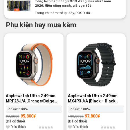
Tổng hợp các dòng POCO đáng mua nhất năm
2026: Hiệu năng mạnh, giá cực tốt
Trong vài năm trở lại đây, POCO đã...
Phụ kiện hay mua kèm
-2%
-3%
Apple watch Ultra 2 49mm
Apple watch Ultra 2 49mm
MRF23J/A [Orange/Beige
MX4P3J/A [Black・Black
Trail Loop M/L] GPS+Cellular
Ocean Band] GPS+Cellular -
Pinzin:
100%
Pinzin:
100%
- Nguyên hộp
Nguyên hộp
95,800
¥
97,800
¥
97,800
¥
100,800
¥
Giá
Giá
Giá
Giá
gốc
hiện
gốc
hiện
(Đã có thuế)
(Đã có thuế)
là:
tại
là:
tại
97,800¥.
là:
100,800¥.
là:
Yêu thích
Yêu thích
95,800¥.
97,800¥.