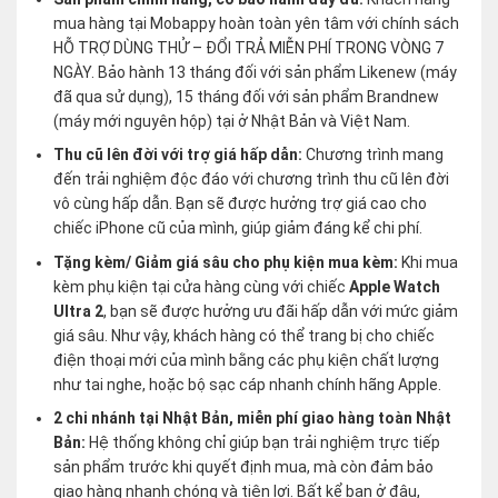
mua hàng tại Mobappy hoàn toàn yên tâm với chính sách
HỖ TRỢ DÙNG THỬ – ĐỔI TRẢ MIỄN PHÍ TRONG VÒNG 7
NGÀY. Bảo hành 13 tháng đối với sản phẩm Likenew (máy
đã qua sử dụng), 15 tháng đối với sản phẩm Brandnew
(máy mới nguyên hộp) tại ở Nhật Bản và Việt Nam.
Thu cũ lên đời với trợ giá hấp dẫn:
Chương trình mang
đến trải nghiệm độc đáo với chương trình thu cũ lên đời
vô cùng hấp dẫn. Bạn sẽ được hưởng trợ giá cao cho
chiếc iPhone cũ của mình, giúp giảm đáng kể chi phí.
Tặng kèm/ Giảm giá sâu cho phụ kiện mua kèm:
Khi mua
kèm phụ kiện tại cửa hàng cùng với chiếc
Apple Watch
Ultra 2
, bạn sẽ được hưởng ưu đãi hấp dẫn với mức giảm
giá sâu. Như vậy, khách hàng có thể trang bị cho chiếc
điện thoại mới của mình bằng các phụ kiện chất lượng
như tai nghe, hoặc bộ sạc cáp nhanh chính hãng Apple.
2 chi nhánh tại Nhật Bản, miễn phí giao hàng toàn Nhật
Bản:
Hệ thống không chỉ giúp bạn trải nghiệm trực tiếp
sản phẩm trước khi quyết định mua, mà còn đảm bảo
giao hàng nhanh chóng và tiện lợi. Bất kể bạn ở đâu,