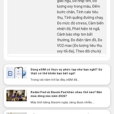
giấc ngủ, Đo nhịp tim, Đo
lượng oxy trong máu, Đếm
bước chân, Tính calo tiêu
thụ, Tính quãng đường chạy,
Đo mức độ stress, Cảm biến
nhiệt độ, Phát hiện té ngã,
Cảnh báo nhịp tim bất
thường, Đo điện tâm đồ, Đo
VO2 max (Đo lượng tiêu thụ
oxy tối đa), Theo dõi chu kỳ
Dùng eSIM có thực sự phức tạp như bạn nghĩ? Sự
thật có thể khiến bạn bất ngờ!
Trong vài năm trở lại đây, eSIM đã...
Redmi Pad và Xiaomi Pad khác nhau thế nào? Nên
mua dòng nào năm 2026?
Máy tính bảng Xiaomi ngày càng được nhiều...