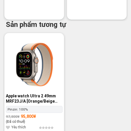
Sản phẩm tương tự
-2%
Apple watch Ultra 2 49mm
MRF23J/A [Orange/Beige
Trail Loop M/L] GPS+Cellular
Pinzin:
100%
- Nguyên hộp
95,800
¥
97,800
¥
Giá
Giá
gốc
hiện
(Đã có thuế)
là:
tại
97,800¥.
là:
Yêu thích
95,800¥.