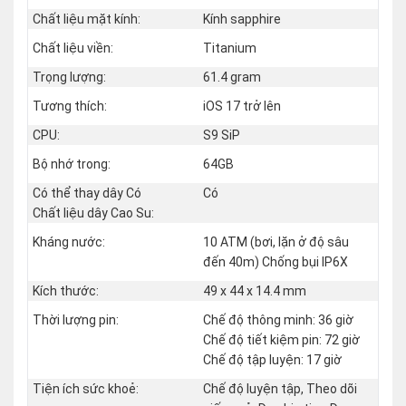
Chất liệu mặt kính:
Kính sapphire
Chất liệu viền:
Titanium
Trọng lượng:
61.4 gram
Tương thích:
iOS 17 trở lên
CPU:
S9 SiP
Bộ nhớ trong:
64GB
Có thể thay dây Có
Có
Chất liệu dây Cao Su:
Kháng nước:
10 ATM (bơi, lặn ở độ sâu
đến 40m) Chống bụi IP6X
Kích thước:
49 x 44 x 14.4 mm
Thời lượng pin:
Chế độ thông minh: 36 giờ
Chế độ tiết kiệm pin: 72 giờ
Chế độ tập luyện: 17 giờ
Tiện ích sức khoẻ:
Chế độ luyện tập, Theo dõi