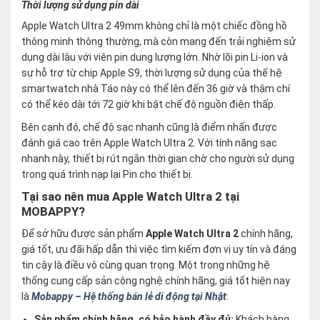
Thời lượng sử dụng pin dài
Apple Watch Ultra 2 49mm không chỉ là một chiếc đồng hồ
thông minh thông thường, mà còn mang đến trải nghiệm sử
dụng dài lâu với viên pin dung lượng lớn. Nhờ lõi pin Li-ion và
sự hỗ trợ từ chip Apple S9, thời lượng sử dụng của thế hệ
smartwatch nhà Táo này có thể lên đến 36 giờ và thậm chí
có thể kéo dài tới 72 giờ khi bật chế độ nguồn điện thấp.
Bên cạnh đó, chế độ sạc nhanh cũng là điểm nhấn được
đánh giá cao trên Apple Watch Ultra 2. Với tính năng sạc
nhanh này, thiết bị rút ngắn thời gian chờ cho người sử dụng
trong quá trình nạp lại Pin cho thiết bị.
Tại sao nên mua Apple Watch Ultra 2 tại
MOBAPPY?
Để sở hữu được sản phẩm
Apple Watch Ultra 2
chính hãng,
giá tốt, ưu đãi hấp dẫn thì việc tìm kiếm đơn vị uy tín và đáng
tin cậy là điều vô cùng quan trọng. Một trong những hệ
thống cung cấp sản công nghệ chính hãng, giá tốt hiện nay
là
Mobappy – Hệ thống bán lẻ di động tại Nhật
:
Sản phẩm chính hãng, có bảo hành đầy đủ:
Khách hàng