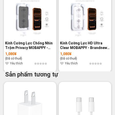
Kính Cường Lực Chống Nhìn
Kính Cường Lực HD Ultra
Trộm Privacy MOBAPPY -
Clear MOBAPPY - Brandnew
Brandnew 100%
100%
1,080
¥
1,080
¥
(Đã có thuế)
(Đã có thuế)
Yêu thích
Yêu thích
Sản phẩm tương tự