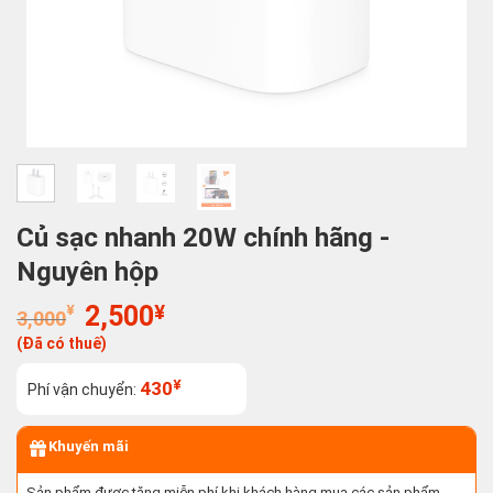
Củ sạc nhanh 20W chính hãng -
Nguyên hộp
Giá
Giá
¥
2,500
¥
3,000
gốc
hiện
(Đã có thuế)
là:
tại
3,000¥.
là:
¥
430
Phí vận chuyển:
2,500¥.
Khuyến mãi
Sản phẩm được tặng miễn phí khi khách hàng mua các sản phẩm