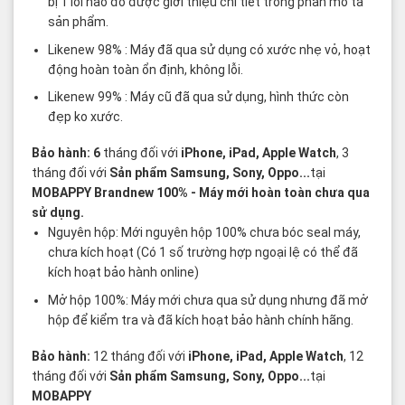
bị 1 lỗi nào đó được giới thiệu chi tiết trong phần mô tả
sản phẩm.
Likenew 98% : Máy đã qua sử dụng có xước nhẹ vỏ, hoạt
động hoàn toàn ổn định, không lỗi.
Likenew 99% : Máy cũ đã qua sử dụng, hình thức còn
đẹp ko xước.
Bảo hành: 6
tháng đối với
iPhone, iPad, Apple Watch
, 3
tháng đối với
Sản phẩm Samsung, Sony, Oppo...
tại
MOBAPPY
Brandnew 100%
- Máy mới hoàn toàn chưa qua
sử dụng.
Nguyên hộp: Mới nguyên hộp 100% chưa bóc seal máy,
chưa kích hoạt (Có 1 số trường hợp ngoại lệ có thể đã
kích hoạt bảo hành online)
Mở hộp 100%: Máy mới chưa qua sử dụng nhưng đã mở
hộp để kiểm tra và đã kích hoạt bảo hành chính hãng.
Bảo hành:
12 tháng đối với
iPhone, iPad, Apple Watch
, 12
tháng đối với
Sản phẩm Samsung, Sony, Oppo...
tại
MOBAPPY