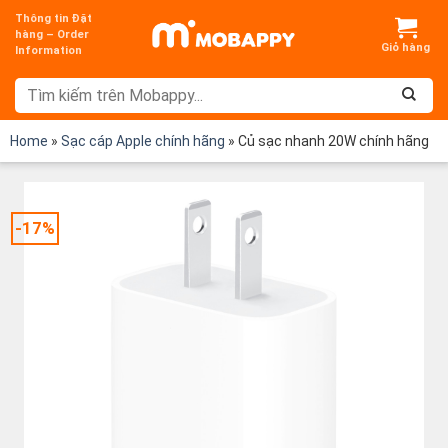
Chuyển
Thông tin Đặt
đến
hàng – Order
Information
nội
dung
Home
»
Sạc cáp Apple chính hãng
»
Củ sạc nhanh 20W chính hãng
-17%