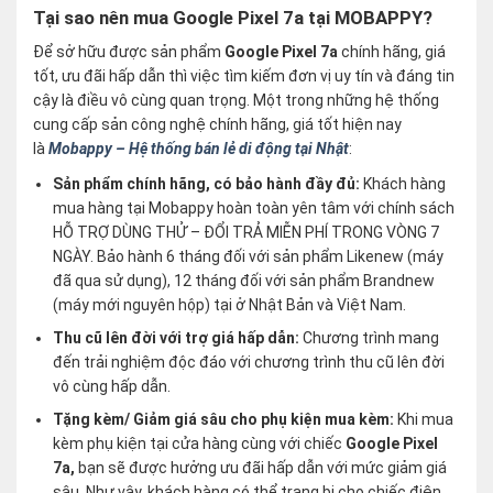
Tại sao nên mua Google Pixel 7a tại MOBAPPY?
Để sở hữu được sản phẩm
Google Pixel 7a
chính hãng, giá
tốt, ưu đãi hấp dẫn thì việc tìm kiếm đơn vị uy tín và đáng tin
cậy là điều vô cùng quan trọng. Một trong những hệ thống
cung cấp sản công nghệ chính hãng, giá tốt hiện nay
là
Mobappy – Hệ thống bán lẻ di động tại Nhật
:
Sản phẩm chính hãng, có bảo hành đầy đủ:
Khách hàng
mua hàng tại Mobappy hoàn toàn yên tâm với chính sách
HỖ TRỢ DÙNG THỬ – ĐỔI TRẢ MIỄN PHÍ TRONG VÒNG 7
NGÀY. Bảo hành 6 tháng đối với sản phẩm Likenew (máy
đã qua sử dụng), 12 tháng đối với sản phẩm Brandnew
(máy mới nguyên hộp) tại ở Nhật Bản và Việt Nam.
Thu cũ lên đời với trợ giá hấp dẫn:
Chương trình mang
đến trải nghiệm độc đáo với chương trình thu cũ lên đời
vô cùng hấp dẫn.
Tặng kèm/ Giảm giá sâu cho phụ kiện mua kèm:
Khi mua
kèm phụ kiện tại cửa hàng cùng với chiếc
Google Pixel
7a
,
bạn sẽ được hưởng ưu đãi hấp dẫn với mức giảm giá
sâu. Như vậy, khách hàng có thể trang bị cho chiếc điện