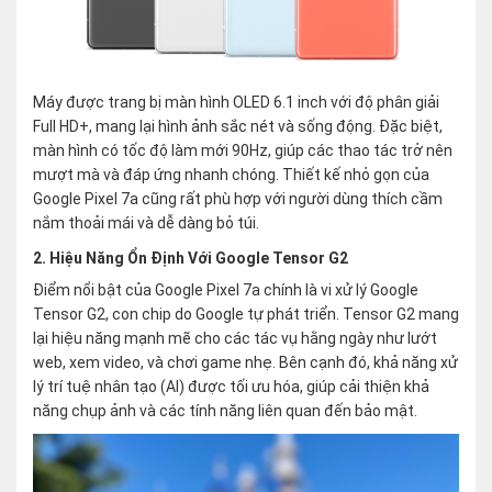
Máy được trang bị màn hình OLED 6.1 inch với độ phân giải
Full HD+, mang lại hình ảnh sắc nét và sống động. Đặc biệt,
màn hình có tốc độ làm mới 90Hz, giúp các thao tác trở nên
mượt mà và đáp ứng nhanh chóng. Thiết kế nhỏ gọn của
Google Pixel 7a cũng rất phù hợp với người dùng thích cầm
nắm thoải mái và dễ dàng bỏ túi.
2. Hiệu Năng Ổn Định Với Google Tensor G2
Điểm nổi bật của Google Pixel 7a chính là vi xử lý Google
Tensor G2, con chip do Google tự phát triển. Tensor G2 mang
lại hiệu năng mạnh mẽ cho các tác vụ hằng ngày như lướt
web, xem video, và chơi game nhẹ. Bên cạnh đó, khả năng xử
lý trí tuệ nhân tạo (AI) được tối ưu hóa, giúp cải thiện khả
năng chụp ảnh và các tính năng liên quan đến bảo mật.