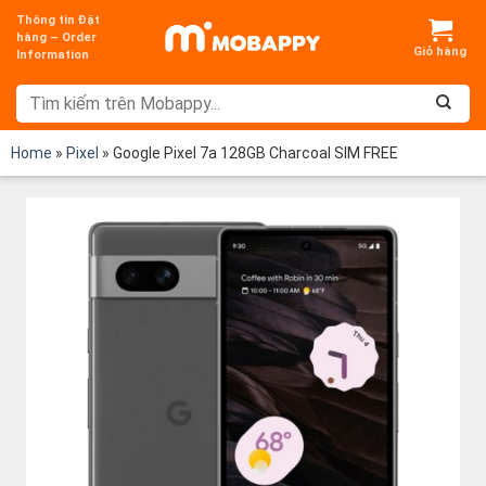
Chuyển
Thông tin Đặt
đến
hàng – Order
Information
nội
dung
Home
»
Pixel
»
Google Pixel 7a 128GB Charcoal SIM FREE