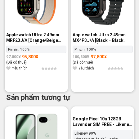
Apple watch Ultra 2 49mm
Apple watch Ultra 2 49mm
MRF23J/A [Orange/Beige
MX4P3J/A [Black・Black
Trail Loop M/L] GPS+Cellular
Ocean Band] GPS+Cellular -
Pinzin:
100%
Pinzin:
100%
- Nguyên hộp
Nguyên hộp
95,800
¥
97,800
¥
97,800
¥
100,800
¥
Giá
Giá
Giá
Giá
gốc
hiện
gốc
hiện
(Đã có thuế)
(Đã có thuế)
là:
tại
là:
tại
97,800¥.
là:
100,800¥.
là:
Yêu thích
Yêu thích
95,800¥.
97,800¥.
Sản phẩm tương tự
Google Pixel 10a 128GB
Lavender SIM FREE - Likenew
99%
Likenew 99%