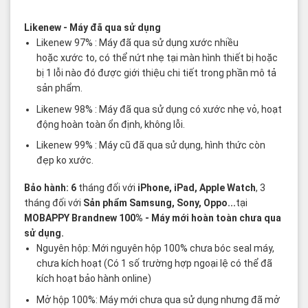
Các thuật ngữ sản phẩm Likenew - Brandnew
Likenew
- Máy đã qua sử dụng
Likenew 97% : Máy đã qua sử dụng xước nhiều
hoặc xước to, có thể nứt nhẹ tại màn hình thiết bị hoặc
bị 1 lỗi nào đó được giới thiệu chi tiết trong phần mô tả
sản phẩm.
Likenew 98% : Máy đã qua sử dụng có xước nhẹ vỏ, hoạt
động hoàn toàn ổn định, không lỗi.
Likenew 99% : Máy cũ đã qua sử dụng, hình thức còn
đẹp ko xước.
Bảo hành: 6
tháng đối với
iPhone, iPad, Apple Watch
, 3
tháng đối với
Sản phẩm Samsung, Sony, Oppo...
tại
MOBAPPY
Brandnew 100%
- Máy mới hoàn toàn chưa qua
sử dụng.
Nguyên hộp: Mới nguyên hộp 100% chưa bóc seal máy,
chưa kích hoạt (Có 1 số trường hợp ngoại lệ có thể đã
kích hoạt bảo hành online)
Mở hộp 100%: Máy mới chưa qua sử dụng nhưng đã mở