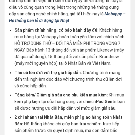
đãi hấp dẫn thì việc tìm kiếm đơn vị uy tín và đáng tin cậy là
điều vô cùng quan trọng. Một trong những hệ thống cung
cấp sản công nghệ chính hãng, giá tốt hiện nay là
Mobappy –
Hệ thống bán lẻ di động tại Nhật
:
Sản phẩm chính hãng, có bảo hành đầy đủ:
Khách hàng
mua hàng tại Mobappy hoàn toàn yên tâm với chính sách
HỖ TRỢ DÙNG THỬ – ĐỔI TRẢ MIỄN PHÍ TRONG VÒNG 7
NGÀY. Bảo hành 13 tháng đối với sản phẩm Likenew (máy
đã qua sử dụng), 15 tháng đối với sản phẩm Brandnew
(máy mới nguyên hộp) tại ở Nhật Bản và Việt Nam.
Thu cũ lên đời với trợ giá hấp dẫn:
Chương trình mang
đến trải nghiệm độc đáo với chương trình thu cũ lên đời
vô cùng hấp dẫn.
Tặng kèm/ Giảm giá sâu cho phụ kiện mua kèm:
Khi mua
kèm phụ kiện tại cửa hàng cùng với chiếc
iPad Gen 5
, bạn
sẽ được hưởng ưu đãi hấp dẫn với mức giảm giá sâu.
2 chi nhánh tại Nhật Bản, miễn phí giao hàng toàn Nhật
Bản:
Hệ thống không chỉ giúp bạn trải nghiệm trực tiếp
sản phẩm trước khi quyết định mua, mà còn đảm bảo