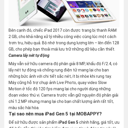
Bên cạnh đó, chiếc iPad 2017 còn được trang bị thanh RAM
2 GB, cho khả năng xử lý nhiều công việc cùng lúc một cách
trơn tru, hiệu quả. Bộ nhớ trong dung lượng lớn – lên đến 128
GB, cho phép bạn thoải mái lưu trữ những dữ liệu cần thiết.
Camera lấy nét tự động
Máy vẫn sở hữu camera độ phân giải 8 MP, khẩu độ F/2.4, có
lấy nét tự động và chống rung điện tử mang lại cho bạn
những bức ảnh với chi tiết sắc nét, ít bị nhòe khi rung tay.
Máy cũng hỗ trợ chụp ảnh Live Photo, quay video Slow
Motion ở tốc độ 120 fps mang lại cho người dùng những
đoạn video thú vị. Camera trước vẫn giữ nguyên độ phân giải
chỉ 1.2 MP nhưng mang lại cho bạn chất lượng ảnh rất tốt,
màu sắc hài hòa.
Tại sao nên mua iPad Gen 5 tại MOBAPPY?
Để sở hữu được sản phẩm
iPad Gen 5
chính hãng, giá tốt, ưu