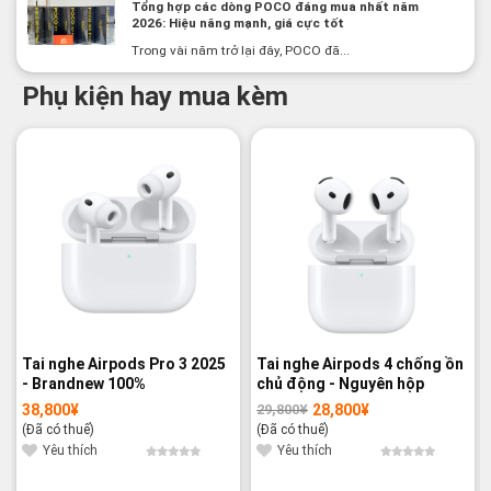
Tổng hợp các dòng POCO đáng mua nhất năm
2026: Hiệu năng mạnh, giá cực tốt
Trong vài năm trở lại đây, POCO đã...
Phụ kiện hay mua kèm
-3%
Tai nghe Airpods Pro 3 2025
Tai nghe Airpods 4 chống ồn
- Brandnew 100%
chủ động - Nguyên hộp
38,800
¥
28,800
¥
29,800
¥
Giá
Giá
gốc
hiện
(Đã có thuế)
(Đã có thuế)
là:
tại
29,800¥.
là:
Yêu thích
Yêu thích
28,800¥.