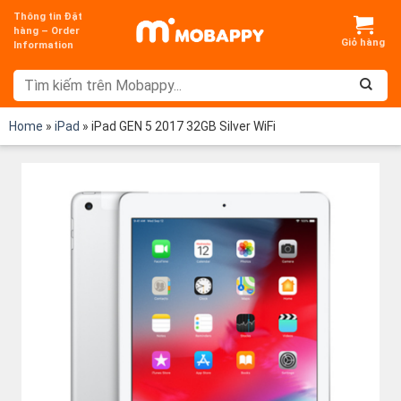
Chuyển
Thông tin Đặt
đến
hàng – Order
Information
nội
dung
Home
»
iPad
»
iPad GEN 5 2017 32GB Silver WiFi