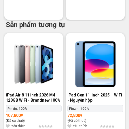
Sản phẩm tương tự
-8%
-3%
iPad Air 8 11 inch 2026 M4
iPad Gen 11-inch 2025 – WiFi
128GB WiFi - Brandnew 100%
- Nguyên hộp
Pinzin:
100%
Pinzin:
100%
107,800
¥
72,800
¥
(Đã có thuế)
(Đã có thuế)
Yêu thích
Yêu thích