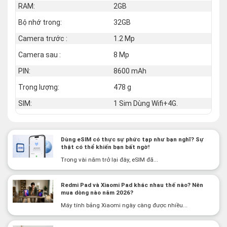
RAM:
2GB
Bộ nhớ trong:
32GB
Camera trước :
1.2 Mp
Camera sau :
8 Mp
PIN:
8600 mAh
Trọng lượng:
478 g
SIM:
1 Sim Dùng Wifi+4G.
Dùng eSIM có thực sự phức tạp như bạn nghĩ? Sự
thật có thể khiến bạn bất ngờ!
Trong vài năm trở lại đây, eSIM đã...
Redmi Pad và Xiaomi Pad khác nhau thế nào? Nên
mua dòng nào năm 2026?
Máy tính bảng Xiaomi ngày càng được nhiều...