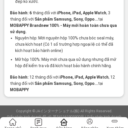
đẹp ko xước.
Bảo hành: 6
tháng đối với
iPhone, iPad, Apple Watch
, 3
tháng đối với
Sản phẩm Samsung, Sony, Oppo...
tại
MOBAPPY
Brandnew 100%
- Máy mới hoàn toàn chưa qua
sử dụng.
Nguyên hộp: Mới nguyên hộp 100% chưa bóc seal máy,
chưa kích hoạt (Có 1 số trường hợp ngoại lệ có thể đã
kích hoạt bảo hành online)
Mở hộp 100%: Máy mới chưa qua sử dụng nhưng đã mở
hộp để kiểm tra và đã kích hoạt bảo hành chính hãng.
Bảo hành:
12 tháng đối với
iPhone, iPad, Apple Watch
, 12
tháng đối với
Sản phẩm Samsung, Sony, Oppo...
tại
MOBAPPY
Copyright ©JAインターナショナル(株) All Rights Reserved.
Giấy phép kinh doanh đồ cũ: 第541161905900号 | Giấy phép kinh doanh
viễn thông: F-23-03154