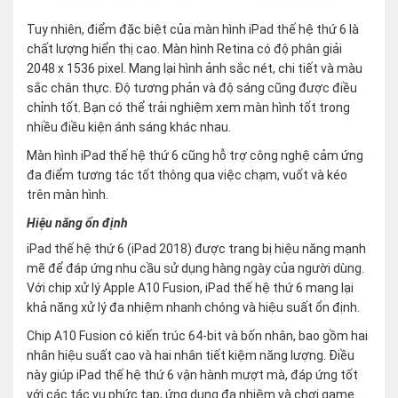
Tuy nhiên, điểm đặc biệt của màn hình iPad thế hệ thứ 6 là
chất lượng hiển thị cao. Màn hình Retina có độ phân giải
2048 x 1536 pixel. Mang lại hình ảnh sắc nét, chi tiết và màu
sắc chân thực. Độ tương phản và độ sáng cũng được điều
chỉnh tốt. Bạn có thể trải nghiệm xem màn hình tốt trong
nhiều điều kiện ánh sáng khác nhau.
Màn hình iPad thế hệ thứ 6 cũng hỗ trợ công nghệ cảm ứng
đa điểm tương tác tốt thông qua việc chạm, vuốt và kéo
trên màn hình.
Hiệu năng ổn định
iPad thế hệ thứ 6 (iPad 2018) được trang bị hiệu năng mạnh
mẽ để đáp ứng nhu cầu sử dụng hàng ngày của người dùng.
Với chip xử lý Apple A10 Fusion, iPad thế hệ thứ 6 mang lại
khả năng xử lý đa nhiệm nhanh chóng và hiệu suất ổn định.
Chip A10 Fusion có kiến trúc 64-bit và bốn nhân, bao gồm hai
nhân hiệu suất cao và hai nhân tiết kiệm năng lượng. Điều
này giúp iPad thế hệ thứ 6 vận hành mượt mà, đáp ứng tốt
với các tác vụ phức tạp, ứng dụng đa nhiệm và chơi game.