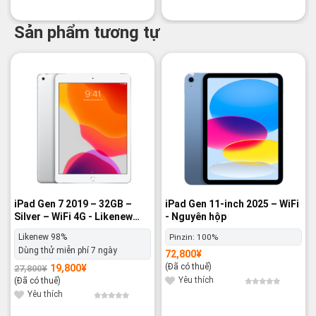
Sản phẩm tương tự
-29%
-3%
iPad Gen 7 2019 – 32GB –
iPad Gen 11-inch 2025 – WiFi
Silver – WiFi 4G - Likenew
- Nguyên hộp
98%
Likenew 98%
Pinzin:
100%
Dùng thử miễn phí 7 ngày
72,800
¥
(Đã có thuế)
19,800
¥
27,800
¥
Giá
Giá
gốc
hiện
Yêu thích
(Đã có thuế)
là:
tại
27,800¥.
là:
Yêu thích
19,800¥.