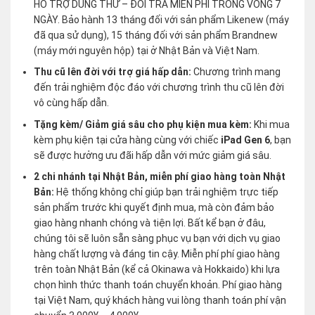
HỖ TRỢ DÙNG THỬ – ĐỔI TRẢ MIỄN PHÍ TRONG VÒNG 7
NGÀY. Bảo hành 13 tháng đối với sản phẩm Likenew (máy
đã qua sử dụng), 15 tháng đối với sản phẩm Brandnew
(máy mới nguyên hộp) tại ở Nhật Bản và Việt Nam.
Thu cũ lên đời với trợ giá hấp dẫn:
Chương trình mang
đến trải nghiệm độc đáo với chương trình thu cũ lên đời
vô cùng hấp dẫn.
Tặng kèm/ Giảm giá sâu cho phụ kiện mua kèm:
Khi mua
kèm phụ kiện tại cửa hàng cùng với chiếc
iPad Gen 6
, bạn
sẽ được hưởng ưu đãi hấp dẫn với mức giảm giá sâu.
2 chi nhánh tại Nhật Bản, miễn phí giao hàng toàn Nhật
Bản:
Hệ thống không chỉ giúp bạn trải nghiệm trực tiếp
sản phẩm trước khi quyết định mua, mà còn đảm bảo
giao hàng nhanh chóng và tiện lợi. Bất kể bạn ở đâu,
chúng tôi sẽ luôn sẵn sàng phục vụ bạn với dịch vụ giao
hàng chất lượng và đáng tin cậy. Miễn phí phí giao hàng
trên toàn Nhật Bản (kể cả Okinawa và Hokkaido) khi lựa
chọn hình thức thanh toán chuyển khoản. Phí giao hàng
tại Việt Nam, quý khách hàng vui lòng thanh toán phí vận