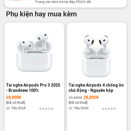
Trong vài năm trở lại đây, POCO đã...
Phụ kiện hay mua kèm
-3%
Tai nghe Airpods Pro 3 2025
Tai nghe Airpods 4 chống ồn
- Brandnew 100%
chủ động - Nguyên hộp
38,800
¥
28,800
¥
29,800
¥
Giá
Giá
gốc
hiện
(Đã có thuế)
(Đã có thuế)
là:
tại
29,800¥.
là:
Yêu thích
Yêu thích
28,800¥.