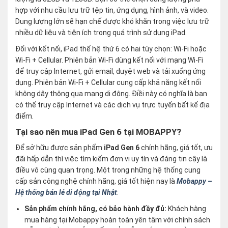
hợp với nhu cầu lưu trữ tệp tin, ứng dụng, hình ảnh, và video.
Dung lượng lớn sẽ hạn chế được khó khăn trong việc lưu trữ
nhiều dữ liệu và tiện ích trong quá trình sử dụng iPad.
Đối với kết nối, iPad thế hệ thứ 6 có hai tùy chọn: Wi-Fi hoặc
Wi-Fi + Cellular. Phiên bản Wi-Fi dùng kết nối với mạng Wi-Fi
để truy cập Internet, gửi email, duyệt web và tải xuống ứng
dụng. Phiên bản Wi-Fi + Cellular cung cấp khả năng kết nối
không dây thông qua mạng di động. Điềi này có nghĩa là bạn
có thể truy cập Internet và các dịch vụ trực tuyến bất kể địa
điểm.
Tại sao nên mua iPad Gen 6 tại MOBAPPY?
Để sở hữu được sản phẩm
iPad Gen 6
chính hãng, giá tốt, ưu
đãi hấp dẫn thì việc tìm kiếm đơn vị uy tín và đáng tin cậy là
điều vô cùng quan trọng. Một trong những hệ thống cung
cấp sản công nghệ chính hãng, giá tốt hiện nay là
Mobappy –
Hệ thống bán lẻ di động tại Nhật
:
Sản phẩm chính hãng, có bảo hành đầy đủ:
Khách hàng
mua hàng tại Mobappy hoàn toàn yên tâm với chính sách