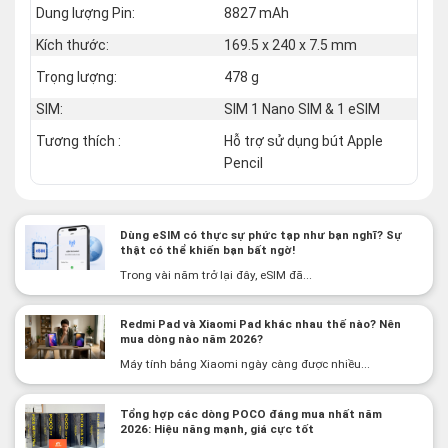
Dung lượng Pin:
8827 mAh
Kích thước:
169.5 x 240 x 7.5 mm
Trọng lượng:
478 g
SIM:
SIM 1 Nano SIM & 1 eSIM
Tương thích :
Hỗ trợ sử dụng bút Apple
Pencil
Dùng eSIM có thực sự phức tạp như bạn nghĩ? Sự
thật có thể khiến bạn bất ngờ!
Trong vài năm trở lại đây, eSIM đã...
Redmi Pad và Xiaomi Pad khác nhau thế nào? Nên
mua dòng nào năm 2026?
Máy tính bảng Xiaomi ngày càng được nhiều...
Tổng hợp các dòng POCO đáng mua nhất năm
2026: Hiệu năng mạnh, giá cực tốt