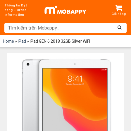
Chuyển
Thông tin Đặt
đến
hàng – Order
Information
nội
dung
Home
»
iPad
»
iPad GEN 6 2018 32GB Silver WIFI