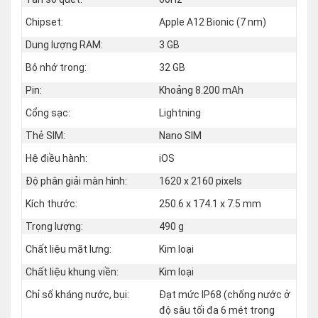
Chipset:
Apple A12 Bionic (7 nm)
Dung lượng RAM:
3 GB
Bộ nhớ trong:
32 GB
Pin:
Khoảng 8.200 mAh
Cổng sạc:
Lightning
Thẻ SIM:
Nano SIM
Hệ điều hành:
iOS
Độ phân giải màn hình:
1620 x 2160 pixels
Kích thước:
250.6 x 174.1 x 7.5 mm
Trọng lượng:
490 g
Chất liệu mặt lưng:
Kim loại
Chất liệu khung viền:
Kim loại
Chỉ số kháng nước, bụi:
Đạt mức IP68 (chống nước ở
độ sâu tối đa 6 mét trong