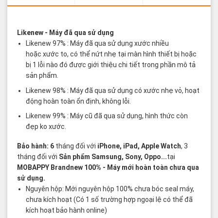
Các thuật ngữ sản phẩm Likenew - Brandnew
Likenew
- Máy đã qua sử dụng
Likenew 97% : Máy đã qua sử dụng xước nhiều
hoặc xước to, có thể nứt nhẹ tại màn hình thiết bị hoặc
bị 1 lỗi nào đó được giới thiệu chi tiết trong phần mô tả
sản phẩm.
Likenew 98% : Máy đã qua sử dụng có xước nhẹ vỏ, hoạt
động hoàn toàn ổn định, không lỗi.
Likenew 99% : Máy cũ đã qua sử dụng, hình thức còn
đẹp ko xước.
Bảo hành: 6
tháng đối với
iPhone, iPad, Apple Watch
, 3
tháng đối với
Sản phẩm Samsung, Sony, Oppo...
tại
MOBAPPY
Brandnew 100%
- Máy mới hoàn toàn chưa qua
sử dụng.
Nguyên hộp: Mới nguyên hộp 100% chưa bóc seal máy,
chưa kích hoạt (Có 1 số trường hợp ngoại lệ có thể đã
kích hoạt bảo hành online)