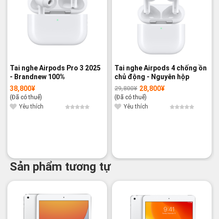
Tai nghe Airpods Pro 3 2025
Tai nghe Airpods 4 chống ồn
- Brandnew 100%
chủ động - Nguyên hộp
38,800
¥
28,800
¥
29,800
¥
Giá
Giá
gốc
hiện
(Đã có thuế)
(Đã có thuế)
là:
tại
29,800¥.
là:
Yêu thích
Yêu thích
28,800¥.
Sản phẩm tương tự
-9%
-29%