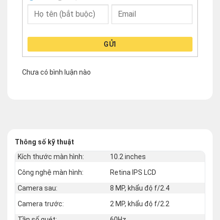
GỬI
Chưa có bình luận nào
Thông số kỹ thuật
Kích thước màn hình:
10.2 inches
Công nghệ màn hình:
Retina IPS LCD
Camera sau:
8 MP, khẩu độ f/2.4
Camera trước:
2 MP, khẩu độ f/2.2
Tần số quét:
60Hz