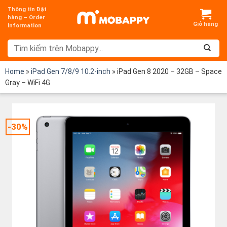
Chuyển
Thông tin Đặt
đến
hàng – Order
Information
nội
dung
Home
»
iPad Gen 7/8/9 10.2-inch
»
iPad Gen 8 2020 – 32GB – Space
Gray – WiFi 4G
-30%