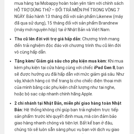
mua hàng tại Mobappy hoàn toàn yên tâm với chính sách
HỖ TRỢ DÙNG THỬ – ĐỔI TRẢ MIỄN PHÍ TRONG VÒNG 7
NGÀY. Bảo hành 13 tháng đối với sản phẩm Likenew (máy
đã qua sử dụng), 15 tháng đối với sản phẩm Brandnew
(máy mới nguyên hộp) tại ở Nhật Bản và Việt Nam.
Thu cũ lên đời với trợ giá hấp dẫn:
Chương trình mang
đến trải nghiệm độc đáo với chương trình thu cũ lên đời
vô cùng hấp dẫn.
Tặng kèm/ Giảm giá sâu cho phụ kiện mua kèm:
Khi mua
kèm phụ kiện tại cửa hàng cùng với chiếc
iPad Gen 8
, bạn
sẽ được hưởng ưu đãi hấp dẫn với mức giảm giá sâu. Như
vậy, khách hàng có thể trang bị cho chiếc điện thoại mới
của mình bằng các phụ kiện chất lượng như tai nghe,
hoặc bộ sạc cáp nhanh chính hãng Apple.
2 chi nhánh tại Nhật Bản, miễn phí giao hàng toàn Nhật
Bản:
Hệ thống không chỉ giúp bạn trải nghiệm trực tiếp
sản phẩm trước khi quyết định mua, mà còn đảm bảo
giao hàng nhanh chóng và tiện lợi. Bất kể bạn ở đâu,
chúng tôi sẽ luôn sẵn sàng phục vụ bạn với dịch vụ giao