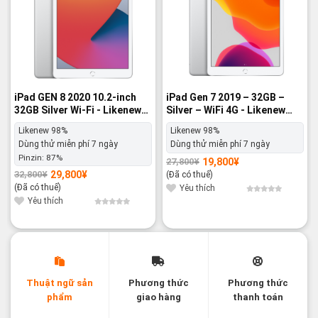
iPad GEN 8 2020 10.2-inch
iPad Gen 7 2019 – 32GB –
32GB Silver Wi-Fi - Likenew
Silver – WiFi 4G - Likenew
98%
98%
Likenew 98%
Likenew 98%
Dùng thử miễn phí 7 ngày
Dùng thử miễn phí 7 ngày
Pinzin:
87%
19,800
¥
27,800
¥
Giá
Giá
gốc
hiện
29,800
¥
32,800
¥
(Đã có thuế)
Giá
Giá
là:
tại
gốc
hiện
(Đã có thuế)
27,800¥.
là:
Yêu thích
là:
tại
19,800¥.
32,800¥.
là:
Yêu thích
29,800¥.
Thuật ngữ sản
Phương thức
Phương thức
phẩm
giao hàng
thanh toán