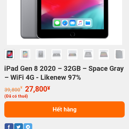
iPad Gen 8 2020 – 32GB – Space Gray
– WiFi 4G - Likenew 97%
Giá
Giá
¥
27,800
¥
39,800
gốc
hiện
(Đã có thuế)
là:
tại
39,800¥.
là:
Hết hàng
27,800¥.