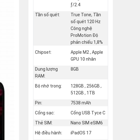
ƒ/2.4
Tần số quét:
True Tone, Tần
số quét 120 Hz
Công nghệ
ProMotion Độ
phản chiếu 1,8%
Chipset:
Apple M2 , Apple
GPU 10 nhân
Dung lượng
8GB
RAM:
Bộ nhớ trong:
128GB , 256GB ,
512GB , 1TB
Pin:
7538 mAh
Cổng sạc:
Cổng USB Tyce C
Thẻ SIM:
Nano SIM eSIM6
Hệ điều hành:
iPadOS 17