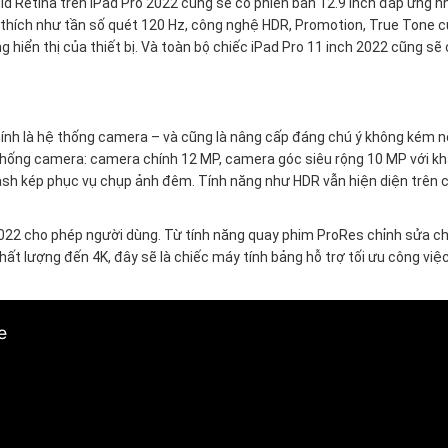
id Retina trên iPad Pro 2022 cũng sẽ có phiên bản 12.9 inch đáp ứng n
êu thích như tần số quét 120 Hz, công nghệ HDR, Promotion, True Tone 
hiển thị của thiết bị. Và toàn bộ chiếc iPad Pro 11 inch 2022 cũng sẽ
́nh là hệ thống camera – và cũng là nâng cấp đáng chú ý không kém n
hệ thống camera: camera chính 12 MP, camera góc siêu rộng 10 MP với kh
lash kép phục vụ chụp ảnh đêm. Tính năng như HDR vẫn hiện diện trên 
h 2022 cho phép người dùng. Từ tính năng quay phim ProRes chỉnh sửa 
t lượng đến 4K, đây sẽ là chiếc máy tính bảng hỗ trợ tối ưu công việ