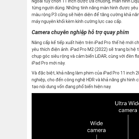
Ngoài tùy chọn 11 inch được ưa chuộng, màn hình Liqu
từng người dùng. Những tính năng màn hình được y
màu rộng P3 cũng sẽ hiện diện để tăng cường khả năng 
máy nguyên khối kèm kính cường lực cao cấp.
Camera chuyên nghiệp hỗ trợ quay phim
Nâng cấp kế tiếp xuất hiện trên iPad Pro thế hệ mới chi
yêu thích điện ảnh. iPad Pro M2 (2022) sẽ trang bị 
chụp góc siêu rộng và cảm biến LiDAR; cùng với đèn f
iPad Pro mới này.
Và đặc biệt, khả năng làm phim của iPad Pro 11 inc
nghiệp, cho đến công nghệ HDR và khả năng ghi hình chấ
tạo nội dung vốn đang phổ biến hiện nay.