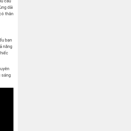
hu cầu
cùng dải
 có thân
ếu bạn
ả năng
chiếc
chuyên
c sáng