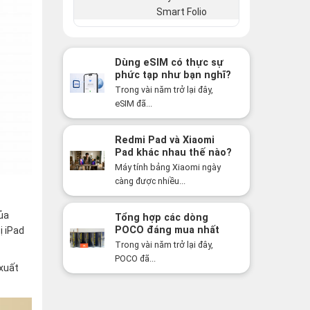
Smart Folio
Dùng eSIM có thực sự
phức tạp như bạn nghĩ?
Sự thật có thể khiến
Trong vài năm trở lại đây,
bạn bất ngờ!
eSIM đã...
Redmi Pad và Xiaomi
Pad khác nhau thế nào?
Nên mua dòng nào năm
Máy tính bảng Xiaomi ngày
2026?
càng được nhiều...
ủa
Tổng hợp các dòng
POCO đáng mua nhất
ị iPad
năm 2026: Hiệu năng
Trong vài năm trở lại đây,
mạnh, giá cực tốt
POCO đã...
xuất