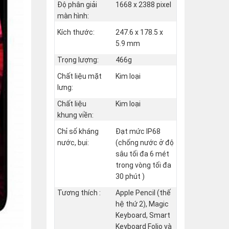
Độ phân giải
1668 x 2388 pixel
màn hình:
Kích thước:
247.6 x 178.5 x
5.9 mm
Trọng lượng:
466g
Chất liệu mặt
Kim loại
lưng:
Chất liệu
Kim loại
khung viền:
Chỉ số kháng
Đạt mức IP68
nước, bụi:
(chống nước ở độ
sâu tối đa 6 mét
trong vòng tối đa
30 phút )
Tương thích :
Apple Pencil (thế
hệ thứ 2), Magic
Keyboard, Smart
Keyboard Folio và