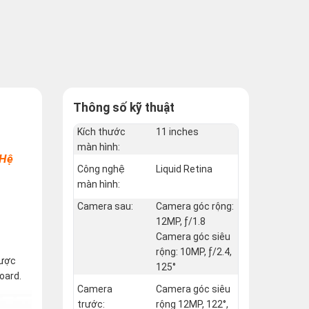
Thông số kỹ thuật
Kích thước
11 inches
màn hình:
 Hệ
Công nghệ
Liquid Retina
màn hình:
Camera sau:
Camera góc rộng:
12MP, ƒ/1.8
Camera góc siêu
rộng: 10MP, ƒ/2.4,
được
125°
oard.
Camera
Camera góc siêu
trước:
rộng 12MP, 122°,