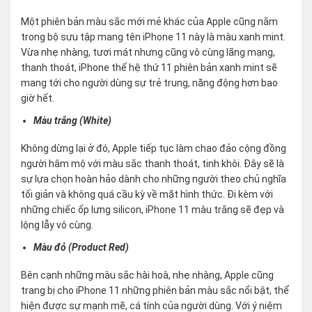
Một phiên bản màu sắc mới mẻ khác của Apple cũng nằm
trong bộ sưu tập mang tên iPhone 11 này là màu xanh mint.
Vừa nhẹ nhàng, tươi mát nhưng cũng vô cùng lãng mạng,
thanh thoát, iPhone thế hệ thứ 11 phiên bản xanh mint sẽ
mang tới cho người dùng sự trẻ trung, năng động hơn bao
giờ hết.
Màu trắng (White)
Không dừng lại ở đó, Apple tiếp tục làm chao đảo cộng đồng
người hâm mộ với màu sắc thanh thoát, tinh khôi. Đây sẽ là
sự lựa chọn hoàn hảo dành cho những người theo chủ nghĩa
tối giản và không quá cầu kỳ về mặt hình thức. Đi kèm với
những chiếc ốp lưng silicon, iPhone 11 màu trắng sẽ đẹp và
lộng lẫy vô cùng.
Màu đỏ (Product Red)
Bên cạnh những màu sắc hài hoà, nhẹ nhàng, Apple cũng
trang bị cho iPhone 11 những phiên bản màu sắc nổi bật, thể
hiện được sự mạnh mẽ, cá tính của người dùng. Với ý niệm