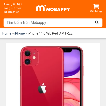
Chuyển
Thông tin Đặt
đến
hàng – Order
Information
nội
dung
Home
»
iPhone
»
iPhone 11 64Gb Red SIM FREE