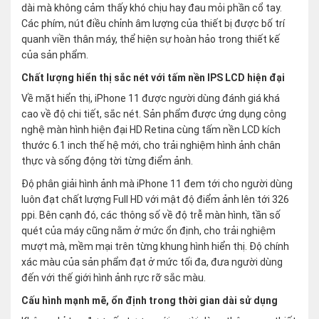
dài mà không cảm thấy khó chịu hay đau mỏi phần cổ tay.
Các phím, nút điều chỉnh âm lượng của thiết bị được bố trí
quanh viền thân máy, thể hiện sự hoàn hảo trong thiết kế
của sản phẩm.
Chất lượng hiển thị sắc nét với tấm nền IPS LCD hiện đại
Về mặt hiển thị, iPhone 11 được người dùng đánh giá khá
cao về độ chi tiết, sắc nét. Sản phẩm được ứng dụng công
nghệ màn hình hiện đại HD Retina cùng tấm nền LCD kích
thước 6.1 inch thế hệ mới, cho trải nghiệm hình ảnh chân
thực và sống động tời từng điểm ảnh.
Độ phân giải hình ảnh mà iPhone 11 đem tới cho người dùng
luôn đạt chất lượng Full HD với mật độ điểm ảnh lên tới 326
ppi. Bên cạnh đó, các thông số về độ trễ màn hình, tần số
quét của máy cũng nằm ở mức ổn định, cho trải nghiệm
mượt mà, mềm mại trên từng khung hình hiển thị. Độ chính
xác màu của sản phẩm đạt ở mức tối đa, đưa người dùng
đến với thế giới hình ảnh rực rỡ sắc màu.
Cấu hình mạnh mẽ, ổn định trong thời gian dài sử dụng