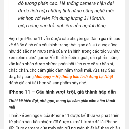
độ tương phản cao. Hệ thống camera hiện đại
được tích hợp những tính năng công nghệ mới
kết hợp với viên Pin dung lượng 3110mAh,
giúp nâng cao trải nghiệm của người dùng.
Hiện tại, iPhone 11 vẫn được các chuyên gia đánh giá rất cao
về độ ổn định của cấu hình trong thời gian dài sử dụng cũng
như độ sắc nét mượt mà của màn hình trong các tác vụ như
xem phim, chơi game. Về thiết kế bên ngoài, sản phẩm cũng
vẫn luôn nhận được những phản hồi tích cực về sự bền bỉ,
chắc chắn, cho cảm giác cầm nắm thoải mái, vừa tay. Sau
đây, hãy cùng
Mobappy – Hệ thống bán lẻ di động tại Nhật
đánh giá chi tiết hơn về sản phẩm này nhé.
iPhone 11 – Cấu hình vượt trội, giá thành hấp dẫn
Thiết kế hiện đại, nhỏ gọn, mang lại cảm giác cầm nắm thoải
mái
Thiết kế bên ngoài của iPhone 11 được kế thừa và phát triển
từ phiên bản tiền nhiệm đã được ra mắt trước đó là iPhone
XR. Cụm camera của máy vẫn giữ nguyên thiết kế theo chiều