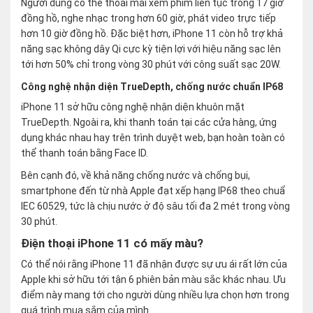
Người dùng có thể thoải mái xem phim liên tục trong 17 giờ
đồng hồ, nghe nhạc trong hơn 60 giờ, phát video trực tiếp
hơn 10 giờ đồng hồ. Đặc biệt hơn, iPhone 11 còn hỗ trợ khả
năng sạc không dây Qi cực kỳ tiện lợi với hiệu năng sạc lên
tới hơn 50% chỉ trong vòng 30 phút với công suất sạc 20W.
Công nghệ nhận diện TrueDepth, chống nước chuẩn IP68
iPhone 11 sở hữu công nghệ nhận diện khuôn mặt
TrueDepth. Ngoài ra, khi thanh toán tại các cửa hàng, ứng
dụng khác nhau hay trên trình duyệt web, bạn hoàn toàn có
thể thanh toán bằng Face ID.
Bên cạnh đó, về khả năng chống nước và chống bụi,
smartphone đến từ nhà Apple đạt xếp hạng IP68 theo chuẩ
IEC 60529, tức là chịu nước ở độ sâu tối đa 2 mét trong vòng
30 phút.
Điện thoại iPhone 11 có mấy màu?
Có thể nói rằng iPhone 11 đã nhận được sự ưu ái rất lớn của
Apple khi sở hữu tới tận 6 phiên bản màu sắc khác nhau. Ưu
điểm này mang tới cho người dùng nhiều lựa chọn hơn trong
quá trình mua sắm của mình.