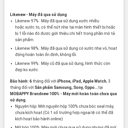
Các thuật ngữ sản phẩm Likenew - Brandnew
Likenew
- Máy đã qua sử dụng
Likenew 97% : Máy đã qua sử dụng xước nhiều
hoặc xước to, có thể nứt nhẹ tại màn hình thiết bị hoặc
bị 1 lỗi nào đó được giới thiệu chi tiết trong phần mô tả
sản phẩm.
Likenew 98% : Máy đã qua sử dụng có xước nhẹ vỏ, hoạt
động hoàn toàn ổn định, không lỗi.
Likenew 99% : Máy cũ đã qua sử dụng, hình thức còn
đẹp ko xước.
Bảo hành: 6
tháng đối với
iPhone, iPad, Apple Watch
, 3
tháng đối với
Sản phẩm Samsung, Sony, Oppo...
tại
MOBAPPY
Brandnew 100%
- Máy mới hoàn toàn chưa qua
sử dụng.
Nguyên hộp: Mới nguyên hộp 100% chưa bóc seal máy,
chưa kích hoạt (Có 1 số trường hợp ngoại lệ có thể đã
kích hoạt bảo hành online)
Mở hộp 100%: Máy mới chưa qua sử dụng nhưng đã mở