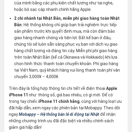
của mình bằng các phụ kiện chất lượng như tai nghe,
hoặc bộ sạc cáp nhanh chính hãng Apple.
2 chi nhánh tại Nhật Bản, miễn phí giao hàng toàn Nhật
Bản:
Hệ thống không chỉ giúp bạn trải nghiệm trực tiếp
sản phẩm trước khi quyết định mua, mà còn đảm bảo
giao hàng nhanh chóng và tiện lợi. Bất kể bạn ở đâu,
chúng tôi sẽ luôn sẵn sàng phục vụ bạn với dịch vụ giao
hàng chất lượng và đáng tin cậy. Miễn phí phí giao hàng
trên toàn Nhật Bản (kể cả Okinawa và Hokkaido) khi lựa
chọn hình thức thanh toán chuyển khoản. Phí giao hàng
tại Việt Nam, quý khách hàng vui lòng thanh toán phí vận
chuyển 3,000¥ – 4,000¥.
Trên đây là tổng hợp thông tin chi tiết về điện thoại
Apple
iPhone 11
như: thông số, giá bao nhiêu, có gì mới. Để có
trong tay chiếc
iPhone 11 chính hãng
, cùng với hàng loạt ưu
đãi hấp dẫn, xem ngay các phiên bản tại Mobappy. Theo dõi
ngay
Mobappy – Hệ thống bán lẻ di động tại Nhật
để nhận
những chương trình ưu đãi đặc biệt và nhiều chính sách
giảm giá hấp dẫn!