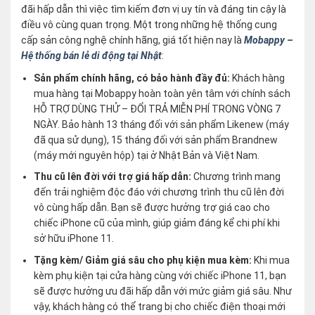
đãi hấp dẫn thì việc tìm kiếm đơn vị uy tín và đáng tin cậy là
điều vô cùng quan trọng. Một trong những hệ thống cung
cấp sản công nghệ chính hãng, giá tốt hiện nay là
Mobappy –
Hệ thống bán lẻ di động tại Nhật
:
Sản phẩm chính hãng, có bảo hành đầy đủ:
Khách hàng
mua hàng tại Mobappy hoàn toàn yên tâm với chính sách
HỖ TRỢ DÙNG THỬ – ĐỔI TRẢ MIỄN PHÍ TRONG VÒNG 7
NGÀY. Bảo hành 13 tháng đối với sản phẩm Likenew (máy
đã qua sử dụng), 15 tháng đối với sản phẩm Brandnew
(máy mới nguyên hộp) tại ở Nhật Bản và Việt Nam.
Thu cũ lên đời với trợ giá hấp dẫn:
Chương trình mang
đến trải nghiệm độc đáo với chương trình thu cũ lên đời
vô cùng hấp dẫn. Bạn sẽ được hưởng trợ giá cao cho
chiếc iPhone cũ của mình, giúp giảm đáng kể chi phí khi
sở hữu iPhone 11.
Tặng kèm/ Giảm giá sâu cho phụ kiện mua kèm:
Khi mua
kèm phụ kiện tại cửa hàng cùng với chiếc iPhone 11, bạn
sẽ được hưởng ưu đãi hấp dẫn với mức giảm giá sâu. Như
vậy, khách hàng có thể trang bị cho chiếc điện thoại mới