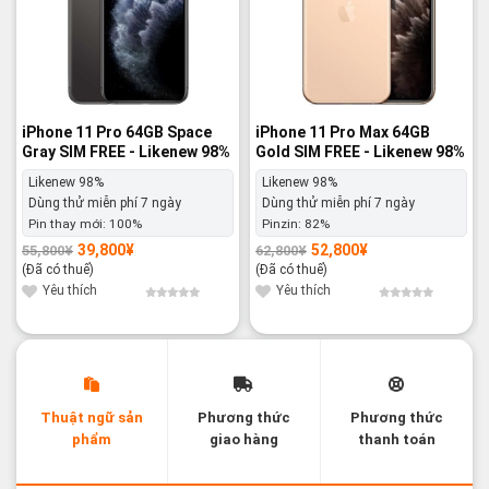
iPhone 11 Pro 64GB Space
iPhone 11 Pro Max 64GB
Gray SIM FREE - Likenew 98%
Gold SIM FREE - Likenew 98%
Likenew 98%
Likenew 98%
Dùng thử miễn phí 7 ngày
Dùng thử miễn phí 7 ngày
Pin thay mới:
100%
Pinzin:
82%
39,800
¥
52,800
¥
55,800
¥
62,800
¥
Giá
Giá
Giá
Giá
gốc
hiện
gốc
hiện
(Đã có thuế)
(Đã có thuế)
là:
tại
là:
tại
55,800¥.
là:
62,800¥.
là:
Yêu thích
Yêu thích
39,800¥.
52,800¥.
Thuật ngữ sản
Phương thức
Phương thức
phẩm
giao hàng
thanh toán