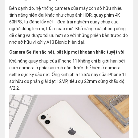
Bên cạnh đó, hệ thống camera của máy còn sở hữu nhiều
tính năng hiện đại khác như chụp ảnh HDR, quay phim 4K
60FPS, tự động lấy nét… đưa trải nghiệm quay chụp của
người dùng lên một tầm cao mới. Khả năng xoá phông cũng
dễ dàng và được tối ưu hơn so với những phiên bản trước đó
nhờ sở hữu vi xử lý A13 Bionic hiện đại.
Camera Selfie sắc nét, bắt kịp mọi khoảnh khắc tuyệt vời
Khả năng quay chụp của iPhone 11 không chỉ bị giới hạn bởi
cụm camera ở phía sau mà còn được thể hiện ở camera
selfie cực kỳ sắc nét. Ống kính phía trước này của iPhone 11
sở hữu độ phân giải đạt 12MP, tiêu cự 22mm cùng khẩu độ
f/2.2.