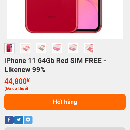
iPhone 11 64Gb Red SIM FREE -
Likenew 99%
44,800
¥
(Đã có thuế)
Hết hàng