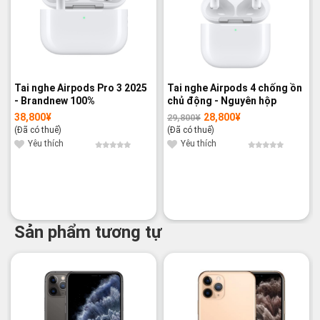
Tai nghe Airpods Pro 3 2025
Tai nghe Airpods 4 chống ồn
- Brandnew 100%
chủ động - Nguyên hộp
38,800
¥
28,800
¥
29,800
¥
Giá
Giá
gốc
hiện
(Đã có thuế)
(Đã có thuế)
là:
tại
29,800¥.
là:
Yêu thích
Yêu thích
28,800¥.
Sản phẩm tương tự
-29%
-16%