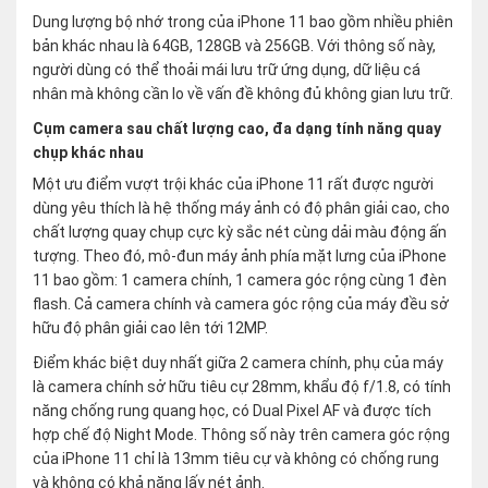
Dung lượng bộ nhớ trong của iPhone 11 bao gồm nhiều phiên
bản khác nhau là 64GB, 128GB và 256GB. Với thông số này,
người dùng có thể thoải mái lưu trữ ứng dụng, dữ liệu cá
nhân mà không cần lo về vấn đề không đủ không gian lưu trữ.
Cụm camera sau chất lượng cao, đa dạng tính năng quay
chụp khác nhau
Một ưu điểm vượt trội khác của iPhone 11 rất được người
dùng yêu thích là hệ thống máy ảnh có độ phân giải cao, cho
chất lượng quay chụp cực kỳ sắc nét cùng dải màu động ấn
tượng. Theo đó, mô-đun máy ảnh phía mặt lưng của iPhone
11 bao gồm: 1 camera chính, 1 camera góc rộng cùng 1 đèn
flash. Cả camera chính và camera góc rộng của máy đều sở
hữu độ phân giải cao lên tới 12MP.
Điểm khác biệt duy nhất giữa 2 camera chính, phụ của máy
là camera chính sở hữu tiêu cự 28mm, khẩu độ f/1.8, có tính
năng chống rung quang học, có Dual Pixel AF và được tích
hợp chế độ Night Mode. Thông số này trên camera góc rộng
của iPhone 11 chỉ là 13mm tiêu cự và không có chống rung
và không có khả năng lấy nét ảnh.