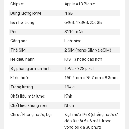
Chipset:
Apple A13 Bionic
Dung lượng RAM:
4 GB
Bộ nhớ trong:
64GB, 128GB, 256GB
Pin:
3110 mAh
Cổng sạc:
Lightning
Thẻ SIM:
2 SIM (nano‑SIM và eSIM)
Hệ điều hành:
iOS 13 hoặc cao hơn
Độ phân giải màn hình:
1792 x 828 pixel
Kích thước:
150.9mm x 75.7mm x 8.3mm
Trọng lượng:
194 g
Chất liệu mặt lưng:
Kính
Chất liệu khung viền:
Nhôm
Chỉ số kháng nước, bụi:
Đạt mức IP68 (chống nước ở
độ sâu tối đa 6 mét trong
vòng tối đa 30 phút)