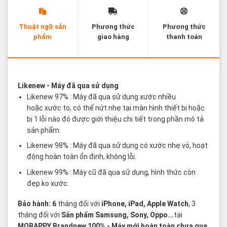
Thuật ngữ sản
Phương thức
Phương thức
phẩm
giao hàng
thanh toán
Các thuật ngữ sản phẩm Likenew - Brandnew
Likenew
- Máy đã qua sử dụng
Likenew 97% : Máy đã qua sử dụng xước nhiều
hoặc xước to, có thể nứt nhẹ tại màn hình thiết bị hoặc
bị 1 lỗi nào đó được giới thiệu chi tiết trong phần mô tả
sản phẩm.
Likenew 98% : Máy đã qua sử dụng có xước nhẹ vỏ, hoạt
động hoàn toàn ổn định, không lỗi.
Likenew 99% : Máy cũ đã qua sử dụng, hình thức còn
đẹp ko xước.
Bảo hành: 6
tháng đối với
iPhone, iPad, Apple Watch
, 3
tháng đối với
Sản phẩm Samsung, Sony, Oppo...
tại
MOBAPPY
Brandnew 100%
- Máy mới hoàn toàn chưa qua