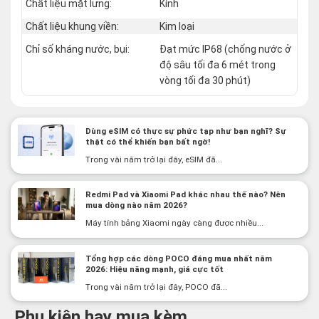
Chất liệu mặt lưng:
Kính
Chất liệu khung viền:
Kim loại
Chỉ số kháng nước, bụi:
Đạt mức IP68 (chống nước ở
độ sâu tối đa 6 mét trong
vòng tối đa 30 phút)
Dùng eSIM có thực sự phức tạp như bạn nghĩ? Sự
thật có thể khiến bạn bất ngờ!
Trong vài năm trở lại đây, eSIM đã...
Redmi Pad và Xiaomi Pad khác nhau thế nào? Nên
mua dòng nào năm 2026?
Máy tính bảng Xiaomi ngày càng được nhiều...
Tổng hợp các dòng POCO đáng mua nhất năm
2026: Hiệu năng mạnh, giá cực tốt
Trong vài năm trở lại đây, POCO đã...
Phụ kiện hay mua kèm