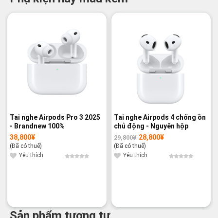
-3%
Tai nghe Airpods Pro 3 2025
Tai nghe Airpods 4 chống ồn
- Brandnew 100%
chủ động - Nguyên hộp
38,800
¥
28,800
¥
29,800
¥
Giá
Giá
gốc
hiện
(Đã có thuế)
(Đã có thuế)
là:
tại
29,800¥.
là:
Yêu thích
Yêu thích
28,800¥.
Sản phẩm tương tự