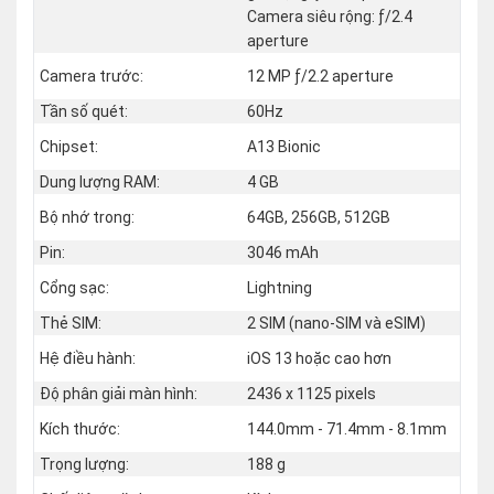
Camera siêu rộng: ƒ/2.4
aperture
Camera trước:
12 MP ƒ/2.2 aperture
Tần số quét:
60Hz
Chipset:
A13 Bionic
Dung lượng RAM:
4 GB
Bộ nhớ trong:
64GB, 256GB, 512GB
Pin:
3046 mAh
Cổng sạc:
Lightning
Thẻ SIM:
2 SIM (nano‑SIM và eSIM)
Hệ điều hành:
iOS 13 hoặc cao hơn
Độ phân giải màn hình:
2436 x 1125 pixels
Kích thước:
144.0mm - 71.4mm - 8.1mm
Trọng lượng:
188 g