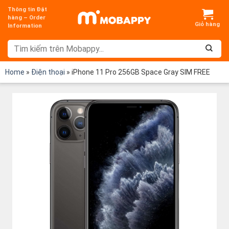
Chuyển
Thông tin Đặt
đến
hàng – Order
Information
nội
dung
Home
»
Điện thoại
»
iPhone 11 Pro 256GB Space Gray SIM FREE