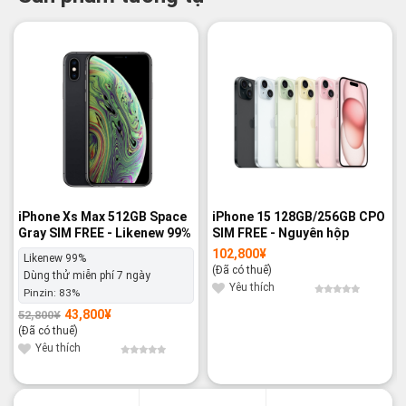
-17%
-14%
iPhone Xs Max 512GB Space
iPhone 15 128GB/256GB CPO
Gray SIM FREE - Likenew 99%
SIM FREE - Nguyên hộp
102,800
¥
Likenew 99%
(Đã có thuế)
Dùng thử miễn phí 7 ngày
Yêu thích
Pinzin:
83%
43,800
¥
52,800
¥
Giá
Giá
gốc
hiện
(Đã có thuế)
là:
tại
52,800¥.
là:
Yêu thích
43,800¥.