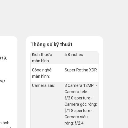
Thông số kỹ thuật
Kích thước
5.8 inches
019,
màn hình:
Công nghệ
Super Retina XDR
màn hình:
ong
Camera sau:
3 Camera 12MP: -
Camera tele:
ƒ/2.0 aperture -
Camera góc rộng:
ƒ/1.8 aperture -
Camera siêu
ho ánh
rộng: ƒ/2.4