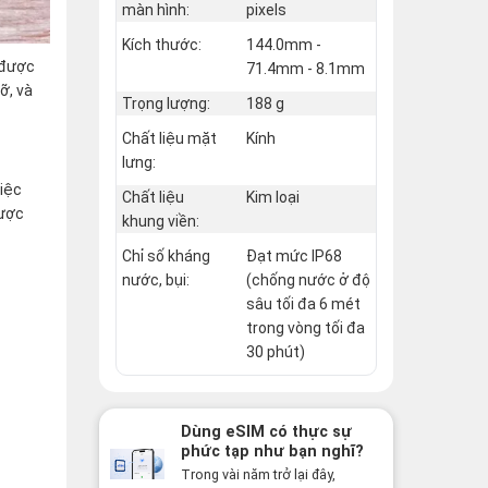
màn hình:
pixels
Kích thước:
144.0mm -
 được
71.4mm - 8.1mm
ỡ, và
Trọng lượng:
188 g
Chất liệu mặt
Kính
lưng:
việc
Chất liệu
Kim loại
được
khung viền:
Chỉ số kháng
Đạt mức IP68
nước, bụi:
(chống nước ở độ
sâu tối đa 6 mét
trong vòng tối đa
30 phút)
Dùng eSIM có thực sự
phức tạp như bạn nghĩ?
Sự thật có thể khiến
Trong vài năm trở lại đây,