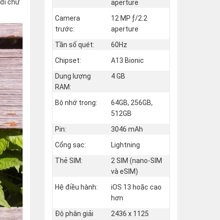
 đi chứ
aperture
Camera
12 MP ƒ/2.2
trước:
aperture
Tần số quét:
60Hz
Chipset:
A13 Bionic
Dung lượng
4 GB
RAM:
Bộ nhớ trong:
64GB, 256GB,
512GB
Pin:
3046 mAh
Cổng sạc:
Lightning
Thẻ SIM:
2 SIM (nano‑SIM
và eSIM)
Hệ điều hành:
iOS 13 hoặc cao
hơn
Độ phân giải
2436 x 1125