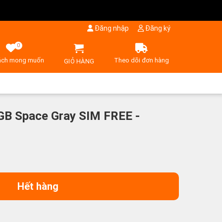
Đăng nhập
Đăng ký
0
ách mong muốn
Theo dõi đơn hàng
GIỎ HÀNG
GB Space Gray SIM FREE -
Hết hàng