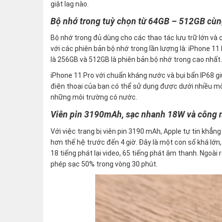
giật lag nào.
Bộ nhớ trong tuỳ chọn từ 64GB – 512GB cùn
Bộ nhớ trong đủ dùng cho các thao tác lưu trữ lớn và
với các phiên bản bộ nhớ trong lần lượng là: iPhone 11
là 256GB và 512GB là phiên bản bộ nhớ trong cao nhất.
iPhone 11 Pro với chuẩn kháng nước và bụi bẩn IP68 g
điện thoại của bạn có thể sử dụng được dưới nhiều môi
những môi trường có nước.
Viên pin 3190mAh, sạc nhanh 18W và công 
Với việc trang bị viên pin 3190 mAh, Apple tự tin khẳn
hơn thế hệ trước đến 4 giờ. Đây là một con số khá lớn,
18 tiếng phát lại video, 65 tiếng phát âm thanh. Ngo
phép sạc 50% trong vòng 30 phút.