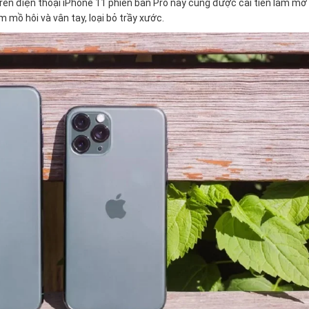
 trên điện thoại iPhone 11 phiên bản Pro nay cũng được cải tiến làm mờ
mồ hôi và vân tay, loại bỏ trầy xước.