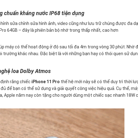
g chuẩn kháng nước IP68 tiện dụng
 chỉnh sửa chỉnh sửa hình ảnh, video cũng như lưu trữ chúng được đa d
 Pro 64GB – đây là phiên bản bộ nhớ trong thấp nhất, cao hơn
iúp máy có thể hoạt động ở độ sau tối đa 4m trong vòng 30 phút. Nhờ đ
 trường khác nhau. Đặc biệt là với những bạn hay có thói quen sử dụn
nghệ loa Dolby Atmos
g định rằng chiếc
iPhone 11 Pro
thế hệ mới này sẽ có thể duy trì thời lư
 đủ để bạn có thể sử dụng và giải quyết công việc hiệu quả. Cụ thể, má
ài ra, Apple năm nay còn tặng cho người dùng một chiếc sạc nhanh 18W 