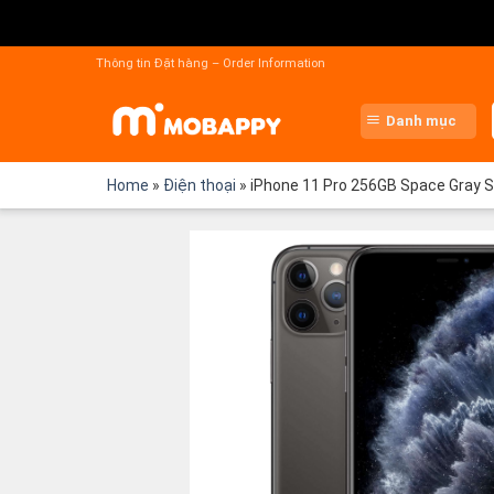
Chuyển
đến
Thông tin Đặt hàng – Order Information
nội
dung
Danh mục
Home
»
Điện thoại
»
iPhone 11 Pro 256GB Space Gray 