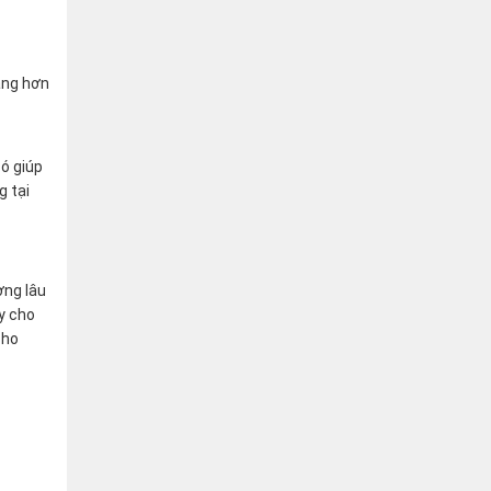
ạng hơn
ó giúp
g tại
ợng lâu
y cho
cho