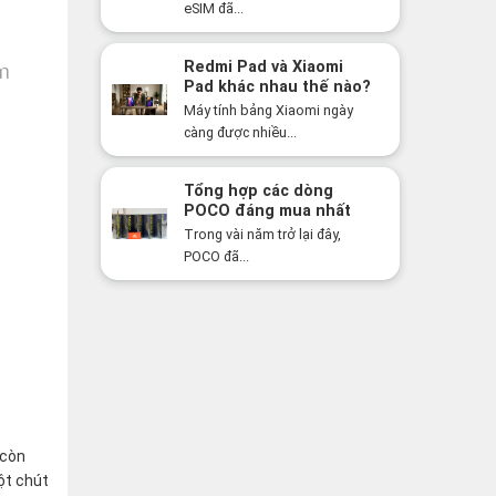
bạn bất ngờ!
eSIM đã...
Redmi Pad và Xiaomi
Pad khác nhau thế nào?
Nên mua dòng nào năm
Máy tính bảng Xiaomi ngày
2026?
càng được nhiều...
Tổng hợp các dòng
POCO đáng mua nhất
năm 2026: Hiệu năng
Trong vài năm trở lại đây,
mạnh, giá cực tốt
POCO đã...
 còn
ột chút