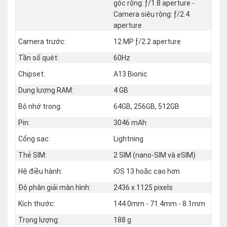
góc rộng: ƒ/1.8 aperture -
Camera siêu rộng: ƒ/2.4
aperture
Camera trước:
12 MP ƒ/2.2 aperture
Tần số quét:
60Hz
Chipset:
A13 Bionic
Dung lượng RAM:
4 GB
Bộ nhớ trong:
64GB, 256GB, 512GB
Pin:
3046 mAh
Cổng sạc:
Lightning
Thẻ SIM:
2 SIM (nano‑SIM và eSIM)
Hệ điều hành:
iOS 13 hoặc cao hơn
Độ phân giải màn hình:
2436 x 1125 pixels
Kích thước:
144.0mm - 71.4mm - 8.1mm
Trọng lượng:
188 g