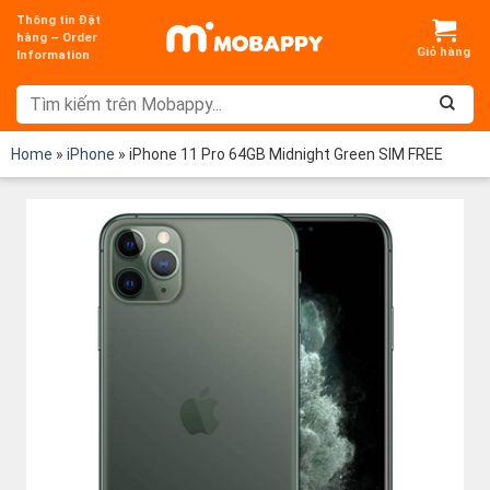
Chuyển
Thông tin Đặt
đến
hàng – Order
Information
nội
dung
Home
»
iPhone
»
iPhone 11 Pro 64GB Midnight Green SIM FREE