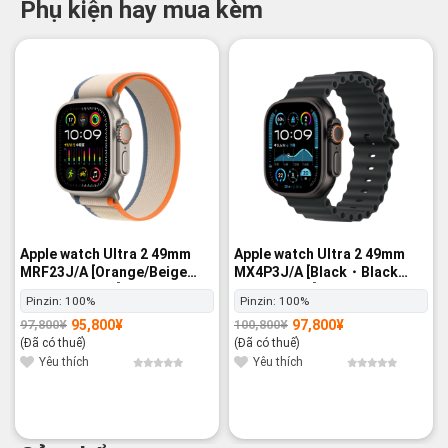
Phụ kiện hay mua kèm
-2%
-3%
Apple watch Ultra 2 49mm
Apple watch Ultra 2 49mm
MRF23J/A [Orange/Beige
MX4P3J/A [Black・Black
Trail Loop M/L] GPS+Cellular
Ocean Band] GPS+Cellular -
Pinzin:
100%
Pinzin:
100%
- Nguyên hộp
Nguyên hộp
95,800
¥
97,800
¥
97,800
¥
100,800
¥
Giá
Giá
Giá
Giá
gốc
hiện
gốc
hiện
(Đã có thuế)
(Đã có thuế)
là:
tại
là:
tại
97,800¥.
là:
100,800¥.
là:
Yêu thích
Yêu thích
95,800¥.
97,800¥.