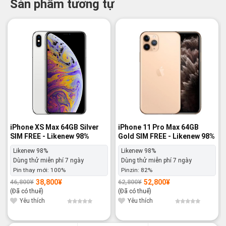
Sản phẩm tương tự
-17%
-16%
iPhone XS Max 64GB Silver
iPhone 11 Pro Max 64GB
SIM FREE - Likenew 98%
Gold SIM FREE - Likenew 98%
Likenew 98%
Likenew 98%
Dùng thử miễn phí 7 ngày
Dùng thử miễn phí 7 ngày
Pin thay mới:
100%
Pinzin:
82%
38,800
¥
52,800
¥
46,800
¥
62,800
¥
Giá
Giá
Giá
Giá
gốc
hiện
gốc
hiện
(Đã có thuế)
(Đã có thuế)
là:
tại
là:
tại
46,800¥.
là:
62,800¥.
là:
Yêu thích
Yêu thích
38,800¥.
52,800¥.