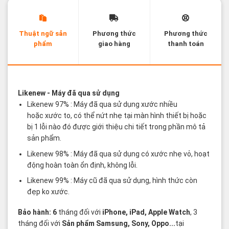
Thuật ngữ sản
Phương thức
Phương thức
phẩm
giao hàng
thanh toán
Các thuật ngữ sản phẩm Likenew - Brandnew
Likenew
- Máy đã qua sử dụng
Likenew 97% : Máy đã qua sử dụng xước nhiều
hoặc xước to, có thể nứt nhẹ tại màn hình thiết bị hoặc
bị 1 lỗi nào đó được giới thiệu chi tiết trong phần mô tả
sản phẩm.
Likenew 98% : Máy đã qua sử dụng có xước nhẹ vỏ, hoạt
động hoàn toàn ổn định, không lỗi.
Likenew 99% : Máy cũ đã qua sử dụng, hình thức còn
đẹp ko xước.
Bảo hành: 6
tháng đối với
iPhone, iPad, Apple Watch
, 3
tháng đối với
Sản phẩm Samsung, Sony, Oppo...
tại