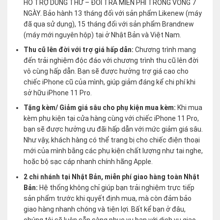
HỖ TRỢ DÙNG THỬ – ĐỔI TRẢ MIỄN PHÍ TRONG VÒNG 7
NGÀY. Bảo hành 13 tháng đối với sản phẩm Likenew (máy
đã qua sử dụng), 15 tháng đối với sản phẩm Brandnew
(máy mới nguyên hộp) tại ở Nhật Bản và Việt Nam.
Thu cũ lên đời với trợ giá hấp dẫn:
Chương trình mang
đến trải nghiệm độc đáo với chương trình thu cũ lên đời
vô cùng hấp dẫn. Bạn sẽ được hưởng trợ giá cao cho
chiếc iPhone cũ của mình, giúp giảm đáng kể chi phí khi
sở hữu iPhone 11 Pro.
Tặng kèm/ Giảm giá sâu cho phụ kiện mua kèm:
Khi mua
kèm phụ kiện tại cửa hàng cùng với chiếc iPhone 11 Pro,
bạn sẽ được hưởng ưu đãi hấp dẫn với mức giảm giá sâu.
Như vậy, khách hàng có thể trang bị cho chiếc điện thoại
mới của mình bằng các phụ kiện chất lượng như tai nghe,
hoặc bộ sạc cáp nhanh chính hãng Apple.
2 chi nhánh tại Nhật Bản, miễn phí giao hàng toàn Nhật
Bản:
Hệ thống không chỉ giúp bạn trải nghiệm trực tiếp
sản phẩm trước khi quyết định mua, mà còn đảm bảo
giao hàng nhanh chóng và tiện lợi. Bất kể bạn ở đâu,
chúng tôi sẽ luôn sẵn sàng phục vụ bạn với dịch vụ giao