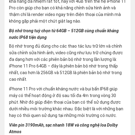
khả năng đa nhiệm rất tốt, nay với 4GB trên thế hệ iPhone 11
Pro còn giúp cho bạn có khả năng chỉnh sửa hình ảnh và
thậm chí là render video ngay trên điện thoại của mình mà
không gặp phải một chút giật lag nào.
Bộ nhớ trong tuỳ chọn từ 64GB – 512GB cùng chuẩn kháng
nước IP68 tiện dụng
Bộ nhớ trong đủ dùng cho các thao tác lưu trữ lớn và chỉnh
sửa chỉnh sửa hình ảnh, video cũng như lưu trữ chúng được
đa dạng hơn với các phiên bản bộ nhớ trong lần lượng là:
iPhone 11 Pro 64GB – đây là phiên bản bộ nhớ trong thấp
nhất, cao hơn là 256GB và 512GB là phiên bản bộ nhớ trong
cao nhất.
iPhone 11 Pro với chuẩn kháng nước và bụi bẩn IP68 giúp
máy có thể hoạt động ở độ sau tối đa 4m trong vòng 30
phút. Nhờ đó giúp điện thoại của bạn có thể sử dụng được
dưới nhiều môi trường khác nhau. Đặc biệt là với những bạn
hay có thói quen sử dụng tại những môi trường có nước.
Viên pin 3190mAh, sạc nhanh 18W và công nghệ loa Dolby
Atmos